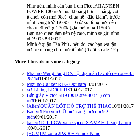
Như trên, mình cần bán 1 em Fleet AHANKEN
POWER 100 mới mua khoảng hơn 1 tháng, vợt
ít chơi, còn mới 98%, chưa hề "đấu kiếm", trước
mình căng lưới BG95Ti. Giờ ko dùng nữa nên
cho ra đi với giá 700k (giá mới mua 1150k).
Bạn nào quan tâm liên hệ zalo, mình sẽ gửi hình
nhé! 0933918097.
Mình ở quận Tân Phú , nếu dc, các bạn wa tận
nơi xem hàng cho thực tế nhé (fix 50k cafe ^^!)
More Threads in same category
Mizuno Wang Fang RX nội địa màu bạc đỏ đen size 43
28CM
11/01/2017
Mizuno Caliber REG Okuhara
11/01/2017
vợt Lining LD90II US
10/01/2017
Bán giày Victor SH9100D size 40 (41) còn
mới
10/01/2017
[Alien]QUẦN LÓT HỖ TRỢ THỂ THAO
10/01/2017
Bán vợt Fukymi CŨ mới căng lưới được 2
tuần
09/01/2017
bán vợ D10 LCW và Jetspeed S AMAH T 3u ( hà nội
)
09/01/2017
[HCM] Mizuno JPX 8 + Finnex Nano