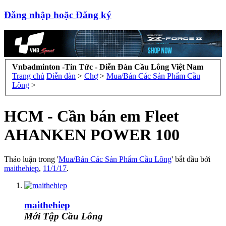
Đăng nhập hoặc Đăng ký
Vnbadminton -Tin Tức - Diễn Đàn Cầu Lông Việt Nam
Trang chủ
Diễn đàn
>
Chợ
>
Mua/Bán Các Sản Phẩm Cầu
Lông
>
HCM - Cần bán em Fleet
AHANKEN POWER 100
Thảo luận trong '
Mua/Bán Các Sản Phẩm Cầu Lông
' bắt đầu bởi
maithehiep
,
11/1/17
.
maithehiep
Mới Tập Cầu Lông