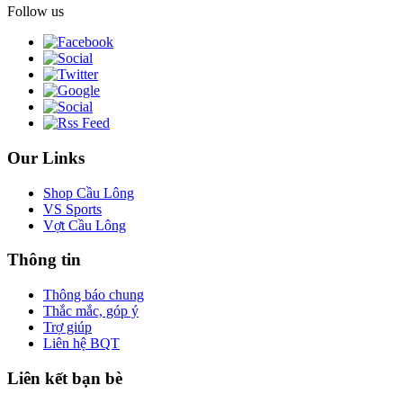
Follow us
Our Links
Shop Cầu Lông
VS Sports
Vợt Cầu Lông
Thông tin
Thông báo chung
Thắc mắc, góp ý
Trợ giúp
Liên hệ BQT
Liên kết bạn bè