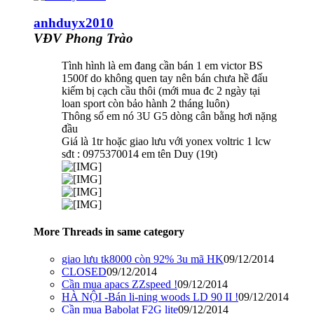
anhduyx2010
VĐV Phong Trào
Tình hình là em đang cần bán 1 em victor BS
1500f do không quen tay nên bán chưa hề đấu
kiếm bị cạch cầu thôi (mới mua đc 2 ngày tại
loan sport còn bảo hành 2 tháng luôn)
Thông số em nó 3U G5 dòng cân bằng hơi nặng
đầu
Giá là 1tr hoặc giao lưu với yonex voltric 1 lcw
sđt : 0975370014 em tên Duy (19t)
More Threads in same category
giao lưu tk8000 còn 92% 3u mã HK
09/12/2014
CLOSED
09/12/2014
Cần mua apacs ZZspeed !
09/12/2014
HÀ NỘI -Bán li-ning woods LD 90 II !
09/12/2014
Cần mua Babolat F2G lite
09/12/2014