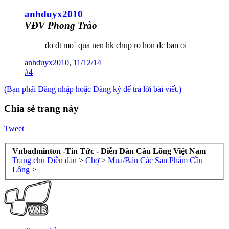
anhduyx2010
VĐV Phong Trào
do dt mo` qua nen hk chup ro hon dc ban oi
anhduyx2010
,
11/12/14
#4
(Bạn phải Đăng nhập hoặc Đăng ký để trả lời bài viết.)
Chia sẻ trang này
Tweet
Vnbadminton -Tin Tức - Diễn Đàn Cầu Lông Việt Nam
Trang chủ
Diễn đàn
>
Chợ
>
Mua/Bán Các Sản Phẩm Cầu
Lông
>