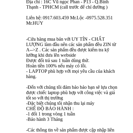
Địa chỉ : 16C Vũ ngọc Phan - P13 - Q.Bình
Thạnh - TPHCM (call trước để chỉ đường )
Liên hệ: 0917.603.459 Mr.Lộc -0975.528.351
Mr.HUY
-Cửa hàng mua bán với UY TÍN - CHẤT
LƯỢNG làm đầu nên các sản phẩm đều ZIN từ
A-->Z . Các sản phẩm đều được kiểm tra kỹ
lưỡng khi đưa lên webside
Được đổi trả sau 1 tuần dùng thử.
Hoàn tiền 100% nếu máy có lỗi.
- LAPTOP phù hợp với mọi yêu cầu của khách
hàng.
-Đến với chúng tôi đảm bảo bảo bạn sẽ lựa chọn
được chiếc laptop phù hợp với công việc và giá
tốt so với thị trường
-Đặc biệt chúng tôi nhận thu lại máy
CHẾ ĐỘ BẢO HÀNH :
-1 đổi 1 trong vòng 1 tuần
-Bảo hành 3 Tháng
-Các thông tin về sản phẩm được cập nhập liên