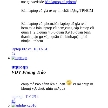
tục tại wedside
bán laptop cũ tphcm
/
Bán laptop cũ giá rẻ uy tín chất lượng TPHCM
Bán laptop cũ tphcm,bán laptop cũ giá rẻ t
hcm,mua bán laptop cũ hcm,cung cấp laptop cũ
quận 1, 2,3,quận 4,5,6 quận 8,9,10,quận bình
thạnh,quận gò vấp ,quận tân bình,quận phú
nhuận.. tphcm
laptop302.vn
,
10/12/14
#2
utproqn
VĐV Phong Trào
chụp thẻ bảo hành lên đi bạn
vs lại chụp kĩ
khung vợt chút, nhìn mờ quá
utproqn
,
11/12/14
#3