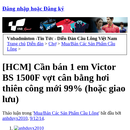
Đăng nhập hoặc Đăng ký
Vnbadminton -Tin Tức - Diễn Đàn Cầu Lông Việt Nam
Trang chủ
Diễn đàn
>
Chợ
>
Mua/Bán Các Sản Phẩm Cầu
Lông
>
[HCM] Cần bán 1 em Victor
BS 1500F vợt cân bằng hơi
thiên công mới 99% (hoặc giao
lưu)
Thảo luận trong '
Mua/Bán Các Sản Phẩm Cầu Lông
' bắt đầu bởi
anhduyx2010
,
9/12/14
.