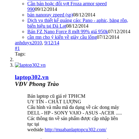
Cần bán hoặc đổi vợt Froza armor speed
990
09/12/2014
bán nanoray zpeed (sp)
08/12/2014
Dịch vụ thiết kế quảng cáo: Pano - aphic, băng rôn,
biển hiệu tại Đà Lạt
08/12/2014
Bán FZ Nano Force 8 mới 99% giá 950k
07/12/2014
cần mn cho ý kiến về giày cầu lông
07/12/2014
anhduyx2010
,
9/12/14
#1
Tags:
laptop302.vn
VĐV Phong Trào
Bán laptop cũ giá rẻ TPHCM
UY TÍN - CHẤT LƯỢNG
Cấu hình và mẫu mã đa dạng về các dong máy
DELL - HP - SONY VAIO - ASUS -ACER .....
Các thông tin về sản phẩm được cập nhập liên
tục tại
wedside
http://muabanlaptopcu302.com/