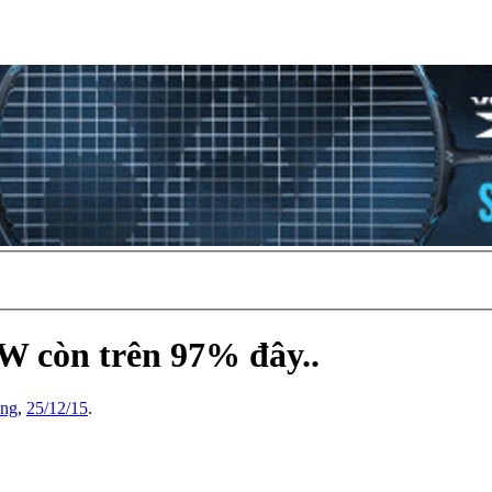
W còn trên 97% đây..
ang
,
25/12/15
.