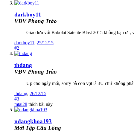
darkboy11
VĐV Phong Trào
Giao lưu với Babolat Satelite Blast 2015 không bạn ơi ,
darkboy11
,
25/12/15
#2
thdang
VĐV Phong Trào
Up cho ngày mới, sorry bà con vợt là 3U chứ không phải 
thdang
,
26/12/15
#3
mtai28
thích bài này.
ndangkhoa193
Mới Tập Cầu Lông