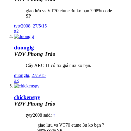
giao lưu vs VT70 etune 3u ko bạn ? 98% code
SP
tyty2008
,
27/5/15
#2
duonglg
VĐV Phong Trào
Cây ARC 11 có fix giá nữa ko bạn.
duonglg
,
27/5/15
#3
chickenspy
VĐV Phong Trào
tyty2008 said:
↑
giao lưu vs VT70 etune 3u ko bạn ?
98% code SP