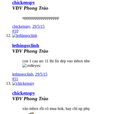
chickenspy
VĐV Phong Trào
uppppppppppppppppp
chickenspy
,
29/5/15
#10
lethingoclinh
VĐV Phong Trào
con 1 cau arc 11 thi fix dep vao inbox nhe
lethingoclinh
,
29/5/15
#11
chickenspy
VĐV Phong Trào
vào inbox rồi có mua hok, hay chỉ up phụ