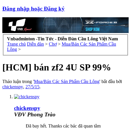
Đăng nhập hoặc Đăng ký
Vnbadminton -Tin Tức - Diễn Đàn Cầu Lông Việt Nam
Trang chủ
Diễn đàn
>
Chợ
>
Mua/Bán Các Sản Phẩm Cầu
Lông
>
[HCM] bán zf2 4U SP 99%
Thảo luận trong '
Mua/Bán Các Sản Phẩm Cầu Lông
' bắt đầu bởi
chickenspy
,
27/5/15
.
chickenspy
VĐV Phong Trào
Đã bay hết. Thanks các bác đã quan tâm