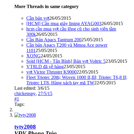
More Threads in same category
Cần bán vợt
26/05/2015
[HCM] Cần mua giày lining AYAG003
26/05/2015
hcm cần mua vợt cầu lông cũ cho sinh viên tầm
300k
26/05/2015
Cần Bán Apacs Tantrum 200
25/05/2015
Cần bán Apacs T200 và Mmoa Ace power
1101
25/05/2015
XONG
24/05/2015
Sold [HCM - Tân Bình] Bán vợt Voltric 5
23/05/2015
VT8LD đã về hàng
23/05/2015
vợt Victor Thruster K9000
22/05/2015
Fleet Triotec 20th; Woven 1000 II,III; Triotec T6,8 II;
Triotec LT8. Hàng xách tay mã TW
22/05/2015
Last edited:
3/6/15
chickenspy
,
27/5/15
#1
Tags:
tyty2008
VĐV Phong Trào