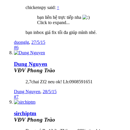
chickenspy said:
↑
bạn liên hệ trực tiếp nha
Click to expand...
bạn inbox giá fix tối đa giúp mình nhé.
duonglg
,
27/5/15
#6
Dung Nguyen
VĐV Phong Trào
2,7chai Zf2 neu ok! Lh:0908591651
Dung Nguyen
,
28/5/15
#7
sirchiptm
VĐV Phong Trào