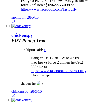
Đang có Bs 12 3u TW new 98% giao lưu vs
force 2 thì liên hệ 0962-555-098 or
https://www.facebook.com/Iris.Luffy
sirchiptm
,
28/5/15
#8
chickenspy
VĐV Phong Trào
sirchiptm said:
↑
Đang có Bs 12 3u TW new 98%
giao lưu vs force 2 thì liên hệ 0962-
555-098 or
https://www.facebook.com/Iris.Luffy
Click to expand...
đã liên hệ
chickenspy
,
28/5/15
#9