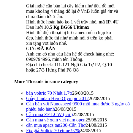
Giải nghệ cần bán lại cây kiếm như tiêu đề mới
mua khoảng 4 tháng đổ lại ở VnB luôn giá 4tr và
chưa đánh tới 5 lần.
Hình thức hoàn hảo ko 1 vết trầy nhé,
mã IP, 4U
Đan lưới
10.5 Kg BG66 Ultimax
.
Hình thì điện thoại bị hư camera nên chụp ko
đẹp, hình thức thì như mình nói ở trên ko phải
xin tặng vợt luôn nhé.
GIÁ:
ĐÃ BÁN
Anh em có nhu cầu liên hệ để check hàng nhé:
0909794996, mình tên Thông.
Địa chỉ check: 111-121 Ngô Gia Tự P2, Q.10
hoặc 27/3 Hưng Phú P8 Q8
More Threads in same category
bán voltric 70 Nhật 1.7tr
26/08/2015
Giày Lindan Hero Olympic 2012
26/08/2015
Cần bán vợt Nanospeed 9900 mới mua được 3 ngày có
phiếu bảo hành
26/08/2015
Cần mua ZF LCW ( cũ )
25/08/2015
Cần mua vé xem viet nam open
25/08/2015
cần mua apacs tan200-Cần Thơ
24/08/2015
Fix giá Voltric 70 etune 97%
24/08/2015