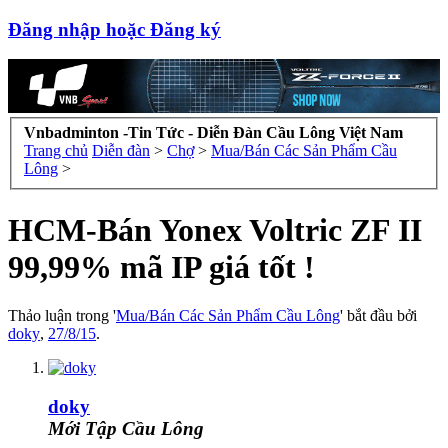
Đăng nhập hoặc Đăng ký
Vnbadminton -Tin Tức - Diễn Đàn Cầu Lông Việt Nam
Trang chủ
Diễn đàn
>
Chợ
>
Mua/Bán Các Sản Phẩm Cầu
Lông
>
HCM-Bán Yonex Voltric ZF II
99,99% mã IP giá tốt !
Thảo luận trong '
Mua/Bán Các Sản Phẩm Cầu Lông
' bắt đầu bởi
doky
,
27/8/15
.
doky
Mới Tập Cầu Lông