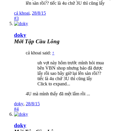
lên sàn rồi?? tiếc là 4u chứ 3U thì cũng lấy
cả khoai
,
28/8/15
#3
doky
Mới Tập Cầu Lông
cả khoai said:
↑
uh vợt này hôm trước mình hỏi mua
bên VBN shop nhưng bảo đã được
lấy rồi sao bây giờ lại lên sàn rồi??
tiếc là 4u chứ 3U thì cũng lấy
Click to expand...
4U mà mình thấy đã mệt lắm rồi ...
doky
,
28/8/15
#4
doky