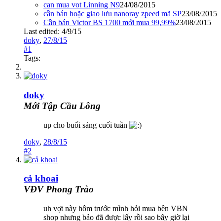
can mua vot Linning N9
24/08/2015
cần bán hoặc giao lưu nanoray zpeed mã SP
23/08/2015
Cần bán Victor BS 1700 mới mua 99,99%
23/08/2015
Last edited:
4/9/15
doky
,
27/8/15
#1
Tags:
doky
Mới Tập Cầu Lông
up cho buổi sáng cuối tuần
doky
,
28/8/15
#2
cả khoai
VĐV Phong Trào
uh vợt này hôm trước mình hỏi mua bên VBN
shop nhưng bảo đã được lấy rồi sao bây giờ lại