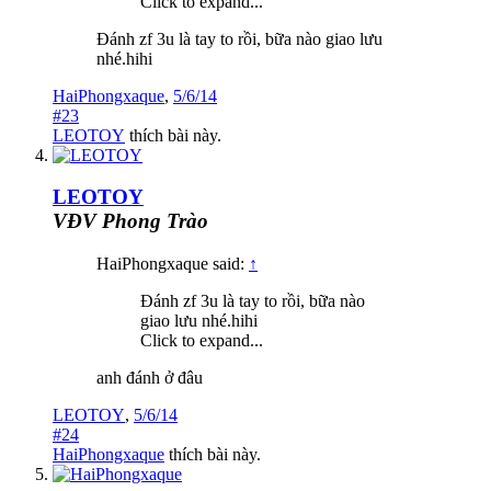
Click to expand...
Đánh zf 3u là tay to rồi, bữa nào giao lưu
nhé.hihi
HaiPhongxaque
,
5/6/14
#23
LEOTOY
thích bài này.
LEOTOY
VĐV Phong Trào
HaiPhongxaque said:
↑
Đánh zf 3u là tay to rồi, bữa nào
giao lưu nhé.hihi
Click to expand...
anh đánh ở đâu
LEOTOY
,
5/6/14
#24
HaiPhongxaque
thích bài này.