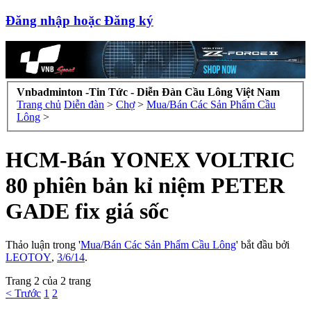
Đăng nhập hoặc Đăng ký
Vnbadminton -Tin Tức - Diễn Đàn Cầu Lông Việt Nam
Trang chủ
Diễn đàn
>
Chợ
>
Mua/Bán Các Sản Phẩm Cầu
Lông
>
HCM-Bán YONEX VOLTRIC
80 phiên bản kỉ niệm PETER
GADE fix giá sốc
Thảo luận trong '
Mua/Bán Các Sản Phẩm Cầu Lông
' bắt đầu bởi
LEOTOY
,
3/6/14
.
Trang 2 của 2 trang
< Trước
1
2