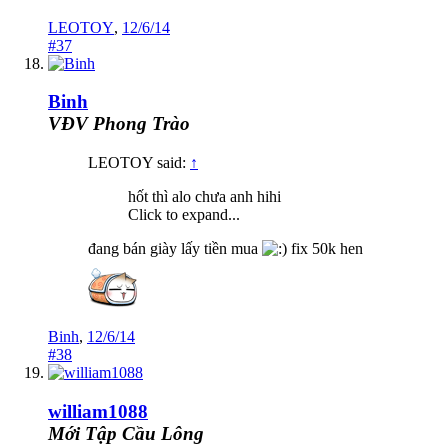
LEOTOY
,
12/6/14
#37
Binh
VĐV Phong Trào
LEOTOY said:
↑
hốt thì alo chưa anh hihi
Click to expand...
đang bán giày lấy tiền mua
fix 50k hen
Binh
,
12/6/14
#38
william1088
Mới Tập Cầu Lông