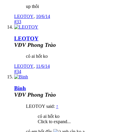
up thôi
LEOTOY
,
10/6/14
#33
LEOTOY
VĐV Phong Trào
có ai hốt ko
LEOTOY
,
11/6/14
#34
Binh
VĐV Phong Trào
LEOTOY said:
↑
có ai hốt ko
Click to expand...
có em hốt đây
anh cìn ko ạ