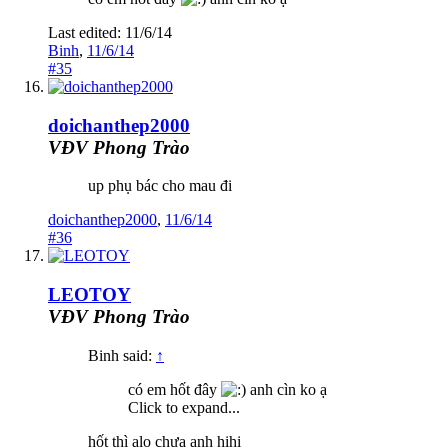
Last edited:
11/6/14
Binh
,
11/6/14
#35
doichanthep2000
VĐV Phong Trào
up phụ bác cho mau đi
doichanthep2000
,
11/6/14
#36
LEOTOY
VĐV Phong Trào
Binh said:
↑
có em hốt đây
anh cìn ko ạ
Click to expand...
hốt thì alo chưa anh hihi