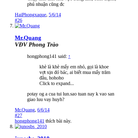
phú nhuận cũng đc
HaiPhongxaque
,
5/6/14
#26
Mr.Quang
VĐV Phong Trào
hongphong141 said:
↑
khè là khè mấy em nhỏ, gọi là khoe
vợt xịn đó bác, ai biết mua mấy trăm
đâu, hohoho
Click to expand...
potay og a cua tui lun.sao tuan nay k vao san
giao luu vay huyh?
Mr.Quang
,
6/6/14
#27
hongphong141
thích bài này.