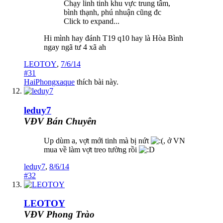
Chạy linh tinh khu vực trung tâm,
bình thạnh, phú nhuận cũng đc
Click to expand...
Hi mình hay đánh T19 q10 hay là Hòa Bình
ngay ngã tư 4 xã ah
LEOTOY
,
7/6/14
#31
HaiPhongxaque
thích bài này.
leduy7
VĐV Bán Chuyên
Up dùm a, vợt mới tinh mà bị nứt
, ở VN
mua về làm vợt treo tường rồi
leduy7
,
8/6/14
#32
LEOTOY
VĐV Phong Trào