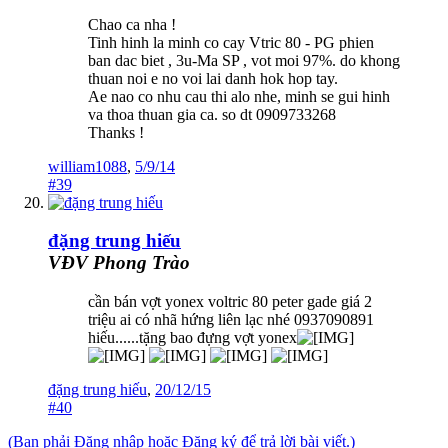
Chao ca nha !
Tinh hinh la minh co cay Vtric 80 - PG phien
ban dac biet , 3u-Ma SP , vot moi 97%. do khong
thuan noi e no voi lai danh hok hop tay.
Ae nao co nhu cau thi alo nhe, minh se gui hinh
va thoa thuan gia ca. so dt 0909733268
Thanks !
william1088
,
5/9/14
#39
đặng trung hiếu
VĐV Phong Trào
cần bán vợt yonex voltric 80 peter gade giá 2
triệu ai có nhã hứng liên lạc nhé 0937090891
hiếu......tặng bao đựng vợt yonex
đặng trung hiếu
,
20/12/15
#40
(Bạn phải Đăng nhập hoặc Đăng ký để trả lời bài viết.)