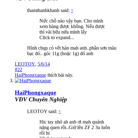
thamthanhkhanh said:
↑
Nức chỗ nào vậy bạn. Cho mình
xem hàng được không. Nếu được
thì vài bữa nữa mình lấy
Click to expand...
Hình chụp có vết hàn mah anh..phần sơn màu
bạc đó.. góc 11g (hoặc 1g) đó anh
LEOTOY
,
5/6/14
#22
HaiPhongxaque
thích bài này.
HaiPhongxaque
VĐV Chuyên Nghiệp
LEOTOY said:
↑
Hic tay nhỏ ah anh ơi mah quánh
nặng quen rồi..Giờ lên ZF 2 3u luôn
rồi hi