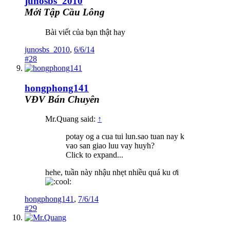
junosbs_2010
Mới Tập Cầu Lông
Bài viết của bạn thật hay
junosbs_2010
,
6/6/14
#28
hongphong141
VĐV Bán Chuyên
Mr.Quang said:
↑
potay og a cua tui lun.sao tuan nay k
vao san giao luu vay huyh?
Click to expand...
hehe, tuần này nhậu nhẹt nhiều quá ku ơi
hongphong141
,
7/6/14
#29