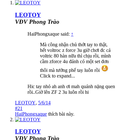
LEOTOY
VĐV Phong Trào
HaiPhongxaque said:
↑
Mà công nhận chủ thớt tay to thật,
hết voltroc z force 3u giờ chơi đc cả
voltric 80 hàn nữa thì chịu rồi, mình
cầm zforce 4u đánh có một set đơn
thôi mà tưởng phế tay luôn rồi
Click to expand...
Hic tay nhỏ ah anh ơi mah quánh nặng quen
rồi..Giờ lên ZF 2 3u luôn rồi hi
LEOTOY
,
5/6/14
#21
HaiPhongxaque
thích bài này.
LEOTOY
VĐV Phong Trào