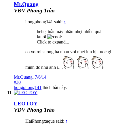
Mr.Quang
VĐV Phong Trào
hongphong141 said:
↑
hehe, tuần này nhậu nhẹt nhiều quá
ku ơi
Click to expand...
co vo roi suong ha.nhau voi nhet lun.hj...uoc gi
minh dc nhu anh i....
Mr.Quang
,
7/6/14
#30
hongphong141
thích bài này.
LEOTOY
VĐV Phong Trào
HaiPhongxaque said:
↑