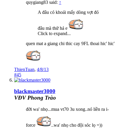
quygiang83 said:
↑
A đâu có khoái mấy dòng vợt đó
đâu mà thử hả e
Click to expand...
quen mat a giang chi thic cay 9FL thoai hic' hic'
ThienTuan
,
4/8/13
#45
blackmaster3000
VĐV Phong Trào
đời wa' nhọ...mua vt70 3u xong..nó liền ra i-
force
..wa' nhọ cho đội sóc lọ =))