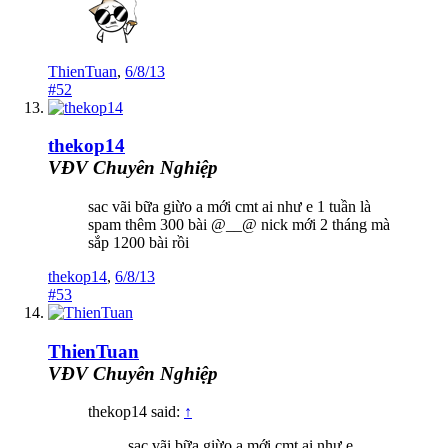
ThienTuan
,
6/8/13
#52
thekop14
VĐV Chuyên Nghiệp
sac vãi bữa giừo a mới cmt ai như e 1 tuần là
spam thêm 300 bài @__@ nick mới 2 tháng mà
sắp 1200 bài rồi
thekop14
,
6/8/13
#53
ThienTuan
VĐV Chuyên Nghiệp
thekop14 said:
↑
sac vãi bữa giừo a mới cmt ai như e