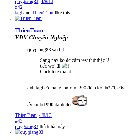
quygiang83
,
4/8/13
#42
lagi
and
ThienTuan
like this.
ThienTuan
VĐV Chuyên Nghiệp
quygiang83 said:
↑
Sáng nay ko đc cầm test thử thặc là
tiếc wo' đi
Click to expand...
anh lagi có mang tantrum 300 đó a ko thử đi, cây
ấy ku bi1990 đánh đó
ThienTuan
,
4/8/13
#43
quygiang83
thích bài này.