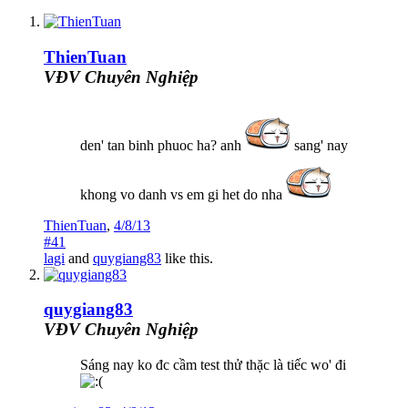
ThienTuan
VĐV Chuyên Nghiệp
den' tan binh phuoc ha? anh
sang' nay
khong vo danh vs em gi het do nha
ThienTuan
,
4/8/13
#41
lagi
and
quygiang83
like this.
quygiang83
VĐV Chuyên Nghiệp
Sáng nay ko đc cầm test thử thặc là tiếc wo' đi