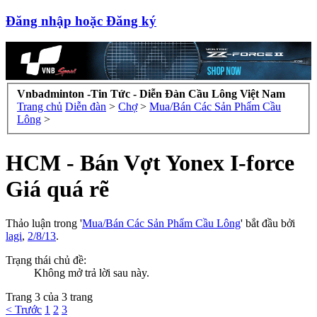
Đăng nhập hoặc Đăng ký
Vnbadminton -Tin Tức - Diễn Đàn Cầu Lông Việt Nam
Trang chủ
Diễn đàn
>
Chợ
>
Mua/Bán Các Sản Phẩm Cầu
Lông
>
HCM - Bán Vợt Yonex I-force
Giá quá rẽ
Thảo luận trong '
Mua/Bán Các Sản Phẩm Cầu Lông
' bắt đầu bởi
lagi
,
2/8/13
.
Trạng thái chủ đề:
Không mở trả lời sau này.
Trang 3 của 3 trang
< Trước
1
2
3