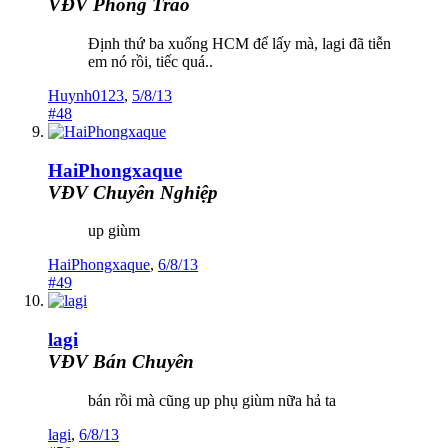
VĐV Phong Trào
Định thứ ba xuống HCM để lấy mà, lagi đã tiễn
em nó rồi, tiếc quá..
Huynh0123
,
5/8/13
#48
HaiPhongxaque
VĐV Chuyên Nghiệp
up giùm
HaiPhongxaque
,
6/8/13
#49
lagi
VĐV Bán Chuyên
bán rồi mà cũng up phụ giùm nữa hả ta
lagi
,
6/8/13