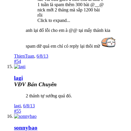
1 tuần là spam thêm 300 bài @__@
nick mới 2 tháng mà sắp 1200 bài
rồi
Click to expand...
anh lại đổ lỗi cho em à @@ tại mấy thánh kia
spam dữ quá em chỉ có reply lại thôi mừ
ThienTuan
,
6/8/13
#54
lagi
VĐV Bán Chuyên
2 thánh tự sướng quá đó.
lagi
,
6/8/13
#55
sonnybao