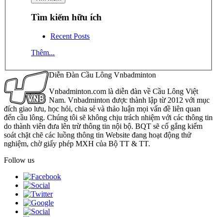
Tìm kiếm hữu ích
Recent Posts
Thêm...
Diễn Đàn Cầu Lông Vnbadminton
Vnbadminton.com là diễn đàn về Cầu Lông Việt
Nam. Vnbadminton được thành lập từ 2012 với mục
đích giao lưu, học hỏi, chia sẻ và thảo luận mọi vấn đề liên quan
đến cầu lông. Chúng tôi sẽ không chịu trách nhiệm với các thông tin
do thành viên đưa lên trừ thông tin nội bộ. BQT sẽ cố gắng kiểm
soát chặt chẽ các luồng thông tin Website đang hoạt động thử
nghiệm, chờ giấy phép MXH của Bộ TT & TT.
Follow us