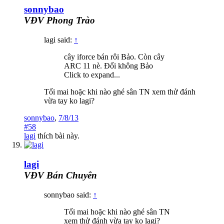
sonnybao
VĐV Phong Trào
lagi said:
↑
cây iforce bán rôi Bảo. Còn cây
ARC 11 nè. Đổi không Bảo
Click to expand...
Tối mai hoặc khi nào ghé sân TN xem thử đánh
vừa tay ko lagi?
sonnybao
,
7/8/13
#58
lagi
thích bài này.
lagi
VĐV Bán Chuyên
sonnybao said:
↑
Tối mai hoặc khi nào ghé sân TN
xem thử đánh vừa tay ko lagi?