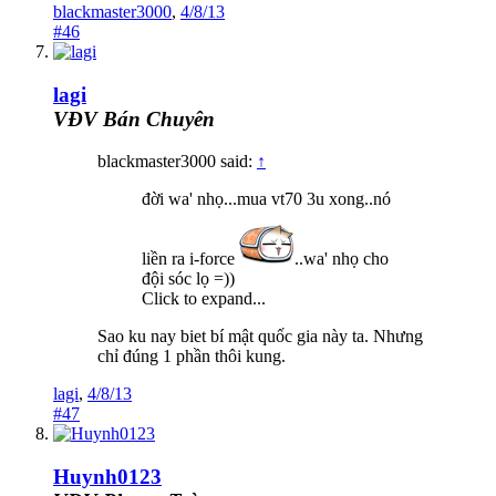
blackmaster3000
,
4/8/13
#46
lagi
VĐV Bán Chuyên
blackmaster3000 said:
↑
đời wa' nhọ...mua vt70 3u xong..nó
liền ra i-force
..wa' nhọ cho
đội sóc lọ =))
Click to expand...
Sao ku nay biet bí mật quốc gia này ta. Nhưng
chỉ đúng 1 phần thôi kung.
lagi
,
4/8/13
#47
Huynh0123