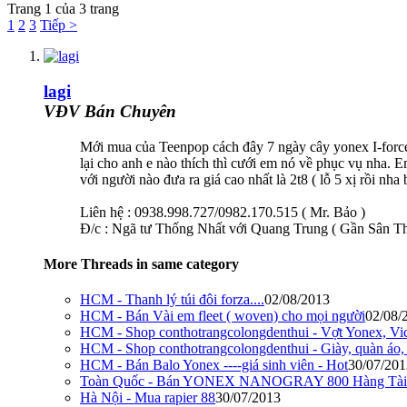
Trang 1 của 3 trang
1
2
3
Tiếp >
lagi
VĐV Bán Chuyên
Mới mua của Teenpop cách đây 7 ngày cây yonex I-force
lại cho anh e nào thích thì cưới em nó về phục vụ nha.
với người nào đưa ra giá cao nhất là 2t8 ( lỗ 5 xị rồi nha
Liên hệ : 0938.998.727/0982.170.515 ( Mr. Bảo )
Đ/c : Ngã tư Thống Nhất với Quang Trung ( Gần Sân T
More Threads in same category
HCM - Thanh lý túi đôi forza....
02/08/2013
HCM - Bán Vài em fleet ( woven) cho mọi người
02/08/
HCM - Shop conthotrangcolongdenthui - Vợt Yonex, Victo
HCM - Shop conthotrangcolongdenthui - Giày, quàn áo, t
HCM - Bán Balo Yonex ----giá sinh viên - Hot
30/07/201
Toàn Quốc - Bán YONEX NANOGRAY 800 Hàng Tài 
Hà Nội - Mua rapier 88
30/07/2013