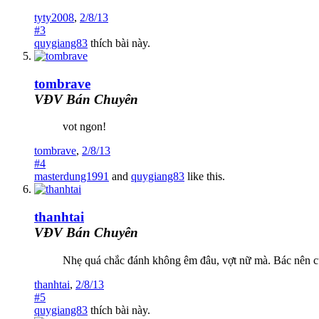
tyty2008
,
2/8/13
#3
quygiang83
thích bài này.
tombrave
VĐV Bán Chuyên
vot ngon!
tombrave
,
2/8/13
#4
masterdung1991
and
quygiang83
like this.
thanhtai
VĐV Bán Chuyên
Nhẹ quá chắc đánh không êm đâu, vợt nữ mà. Bác nên c
thanhtai
,
2/8/13
#5
quygiang83
thích bài này.