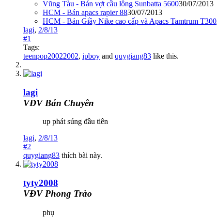
Vũng Tàu - Bán vợt cầu lông Sunbatta 5600
30/07/2013
HCM - Bán apacs rapier 88
30/07/2013
HCM - Bán Giầy Nike cao cấp và Apacs Tamtrum T300
lagi
,
2/8/13
#1
Tags:
teenpop20022002
,
ipboy
and
quygiang83
like this.
lagi
VĐV Bán Chuyên
up phát súng đầu tiên
lagi
,
2/8/13
#2
quygiang83
thích bài này.
tyty2008
VĐV Phong Trào
phụ