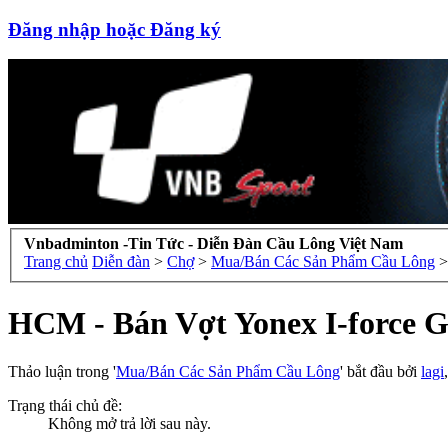
Đăng nhập hoặc Đăng ký
Vnbadminton -Tin Tức - Diễn Đàn Cầu Lông Việt Nam
Trang chủ
Diễn đàn
>
Chợ
>
Mua/Bán Các Sản Phẩm Cầu Lông
>
HCM - Bán Vợt Yonex I-force G
Thảo luận trong '
Mua/Bán Các Sản Phẩm Cầu Lông
' bắt đầu bởi
lagi
Trạng thái chủ đề:
Không mở trả lời sau này.