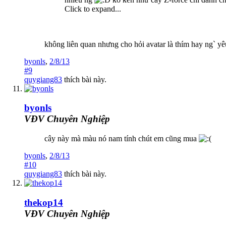
Click to expand...
không liên quan nhưng cho hỏi avatar là thím hay ng` yê
byonls
,
2/8/13
#9
quygiang83
thích bài này.
byonls
VĐV Chuyên Nghiệp
cây này mà màu nó nam tính chút em cũng mua
byonls
,
2/8/13
#10
quygiang83
thích bài này.
thekop14
VĐV Chuyên Nghiệp