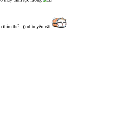
u thím thế =)) nhìn yêu vãi