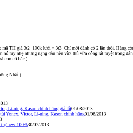
 mã TH giá 3t2+100k lưới = 3t3. Chỉ mới đánh có 2 lần thôi. Hàng cò
 Em nó tuy nhẹ nhưng nặng đầu nên vừa thủ vừa công rất tuyệt trong đ
 bà con cô bác )
hống Nhất )
2013
r, Li-ning, Kason chính hãng giá tốt
01/08/2013
úi Yonex, Victor, Li-ning, Kason chính hãng
01/08/2013
3
trợ new 100%
30/07/2013