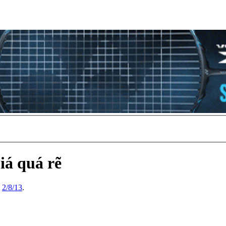
iá quá rẽ
,
2/8/13
.