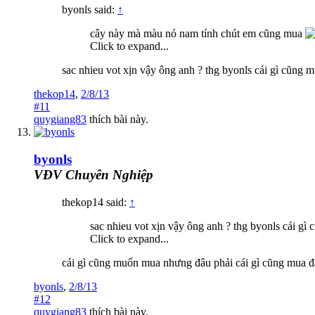
byonls said:
↑
cây này mà màu nó nam tính chút em cũng mua
Click to expand...
sac nhieu vot xịn vậy ông anh ? thg byonls cái gì cũng m
thekop14
,
2/8/13
#11
quygiang83
thích bài này.
byonls
VĐV Chuyên Nghiệp
thekop14 said:
↑
sac nhieu vot xịn vậy ông anh ? thg byonls cái gì 
Click to expand...
cái gì cũng muốn mua nhưng đâu phải cái gì cũng mua đâu
byonls
,
2/8/13
#12
quygiang83
thích bài này.