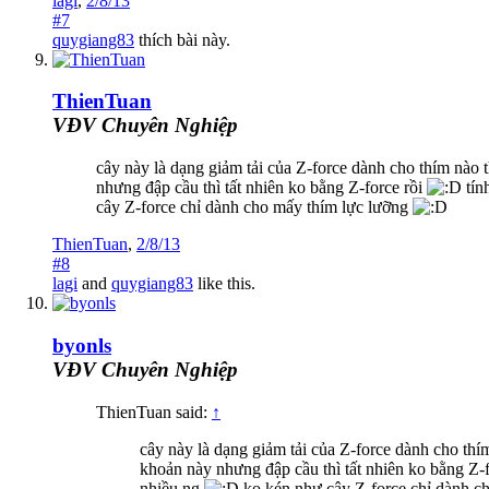
lagi
,
2/8/13
#7
quygiang83
thích bài này.
ThienTuan
VĐV Chuyên Nghiệp
cây này là dạng giảm tải của Z-force dành cho thím nào
nhưng đập cầu thì tất nhiên ko bằng Z-force rồi
tín
cây Z-force chỉ dành cho mấy thím lực lưỡng
ThienTuan
,
2/8/13
#8
lagi
and
quygiang83
like this.
byonls
VĐV Chuyên Nghiệp
ThienTuan said:
↑
cây này là dạng giảm tải của Z-force dành cho thí
khoản này nhưng đập cầu thì tất nhiên ko bằng Z-
nhiều ng
ko kén như cây Z-force chỉ dành c