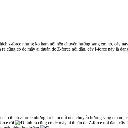
 thích z-force nhưng ko ham nổi nên chuyển hướng sang em nó, cây này 
h ra cũng có dc mấy ai thuần dc Z-force nổi đâu, cây I-force này là dạn
m nào thích z-force nhưng ko ham nổi nên chuyển hướng sang em nó, câ
force rồi
tính ra cũng có dc mấy ai thuần dc Z-force nổi đâu, cây I
ho mấy thím lực lưỡng