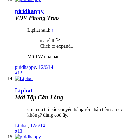
piridhappy
VĐV Phong Trào
Ltphat said:
↑
mã gì thế?
Click to expand...
Mã TW nha bạn
piridhappy
,
12/6/14
#12
Ltphat
Mới Tập Cầu Lông
em mua thì bác chuyển hàng rồi nhận tiền sau dc
không? dùng cod ấy.
Ltphat
,
12/6/14
#13