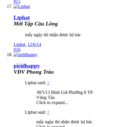
#15
Ltphat
Mới Tập Cầu Lông
mấy ngày thì nhận được hả bác
Ltphat
,
12/6/14
#16
piridhappy
VĐV Phong Trào
Ltphat said:
↑
38/5/13 Bình Giã Phường 8 TP.
Vũng Tàu
Click to expand...
Ltphat said:
↑
mấy ngày thì nhận được hả bác
Click to expand...