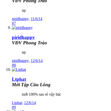
VĐV Phong Trào
up
piridhappy
,
11/6/14
#7
piridhappy
VĐV Phong Trào
up
piridhappy
,
12/6/14
#8
Ltphat
Mới Tập Cầu Lông
mới 100% sao rẻ vậy bác
Ltphat
,
12/6/14
#9