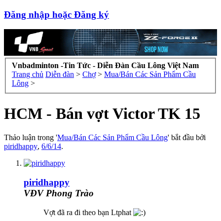
Đăng nhập hoặc Đăng ký
Vnbadminton -Tin Tức - Diễn Đàn Cầu Lông Việt Nam
Trang chủ
Diễn đàn
>
Chợ
>
Mua/Bán Các Sản Phẩm Cầu
Lông
>
HCM - Bán vợt Victor TK 15
Thảo luận trong '
Mua/Bán Các Sản Phẩm Cầu Lông
' bắt đầu bởi
piridhappy
,
6/6/14
.
piridhappy
VĐV Phong Trào
Vợt đã ra đi theo bạn Ltphat