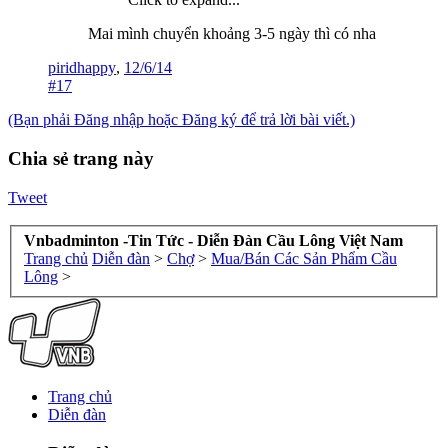
Mai mình chuyển khoảng 3-5 ngày thì có nha
piridhappy
,
12/6/14
#17
(Bạn phải Đăng nhập hoặc Đăng ký để trả lời bài viết.)
Chia sẻ trang này
Tweet
Vnbadminton -Tin Tức - Diễn Đàn Cầu Lông Việt Nam
Trang chủ
Diễn đàn
>
Chợ
>
Mua/Bán Các Sản Phẩm Cầu
Lông
>
Trang chủ
Diễn đàn