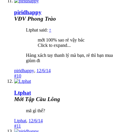
piridhappy
VĐV Phong Trào
Ltphat said:
↑
mới 100% sao rẻ vậy bác
Click to expand...
Hàng xách tay thanh lý mà bạn, rẻ thì bạn mua
giùm đi
piridhappy
,
12/6/14
#10
Ltphat
Mới Tập Cầu Lông
mã gì thế?
Ltphat
,
12/6/14
#11