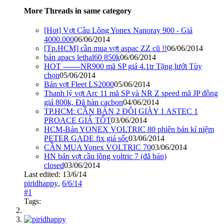
More Threads in same category
[Hot] Vợt Cầu Lông Yonex Nanoray 900 - Giá
4000.000
06/06/2014
[Tp.HCM] cần mua vợt aspac ZZ cũ !!
06/06/2014
bán apacs lethal60 850k
06/06/2014
HOT -------NR900 mã SP giá 4.1tr Tặng lưới Tùy
chọn
05/06/2014
Bán vợt Fleet LS2000
05/06/2014
Thanh lý vợt Arc 11 mã SP và NR Z speed mã JP đồng
giá 800k, Đã hàn cacbon
04/06/2014
TP.HCM: CẦN BÁN 2 ĐÔI GIÀY 1 ASTEC 1
PROACE GIÁ TỐT
03/06/2014
HCM-Bán YONEX VOLTRIC 80 phiên bản kỉ niệm
PETER GADE fix giá sốc
03/06/2014
CẦN MUA Yonex VOLTRIC 70
03/06/2014
HN bán vợt cầu lông voltric 7 (đã bán)
closed
03/06/2014
Last edited:
13/6/14
piridhappy
,
6/6/14
#1
Tags: