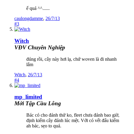
ế quá ^^......
caulongdamme
,
26/7/13
#3
Witch
VĐV Chuyên Nghiệp
đúng rồi, cây này hơi lạ, chứ woven là đi nhanh
lắm
Witch
,
26/7/13
#4
mp_limited
Mới Tập Cầu Lông
Bác có cho đánh thử ko, fleet chưa đánh bao giờ,
định kiếm cây đánh lúc mệt. Với có vết đấu kiếm
ah bác, sẹo to quá.