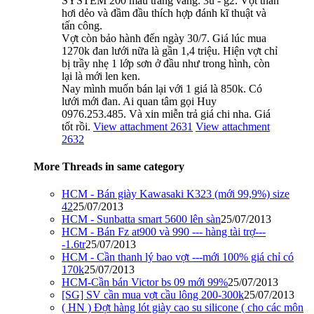
SYSTEM 200 màu trắng vàng. 3u - g2. Vợt thân
hơi dẻo và đầm đầu thích hợp đánh kĩ thuật và
tấn công.
Vợt còn bảo hành đến ngày 30/7. Giá lúc mua
1270k đan lưới nữa là gần 1,4 triệu. Hiện vợt chỉ
bị trầy nhẹ 1 lớp sơn ở đầu như trong hình, còn
lại là mới len ken.
Nay mình muốn bán lại với 1 giá là 850k. Có
lưới mới đan. Ai quan tâm gọi Huy
0976.253.485. Và xin miễn trả giá chi nha. Giá
tốt rồi.
View attachment 2631
View attachment
2632
More Threads in same category
HCM - Bán giày Kawasaki K323 (mới 99,9%) size
42
25/07/2013
HCM - Sunbatta smart 5600 lên sàn
25/07/2013
HCM - Bán Fz at900 và 990 --- hàng tài trợ---
-1.6tr
25/07/2013
HCM - Cần thanh lý bao vợt ---mới 100% giá chỉ có
170k
25/07/2013
HCM-Cần bán Victor bs 09 mới 99%
25/07/2013
[SG] SV cần mua vợt cầu lông 200-300k
25/07/2013
( HN ) Đợt hàng lót giày cao su silicone ( cho các môn