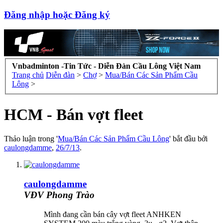
Đăng nhập hoặc Đăng ký
Vnbadminton -Tin Tức - Diễn Đàn Cầu Lông Việt Nam
Trang chủ
Diễn đàn
>
Chợ
>
Mua/Bán Các Sản Phẩm Cầu
Lông
>
HCM - Bán vợt fleet
Thảo luận trong '
Mua/Bán Các Sản Phẩm Cầu Lông
' bắt đầu bởi
caulongdamme
,
26/7/13
.
caulongdamme
VĐV Phong Trào
Mình đang cần bán cây vợt fleet ANHKEN