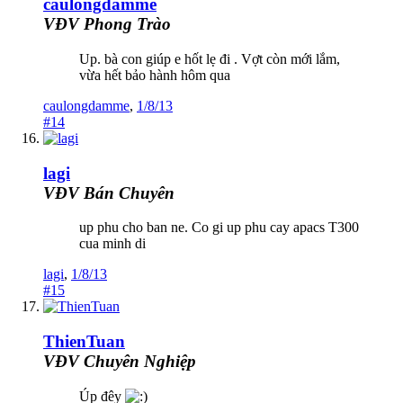
caulongdamme
VĐV Phong Trào
Up. bà con giúp e hốt lẹ đi . Vợt còn mới lắm,
vừa hết bảo hành hôm qua
caulongdamme
,
1/8/13
#14
lagi
VĐV Bán Chuyên
up phu cho ban ne. Co gi up phu cay apacs T300
cua minh di
lagi
,
1/8/13
#15
ThienTuan
VĐV Chuyên Nghiệp
Úp đêy