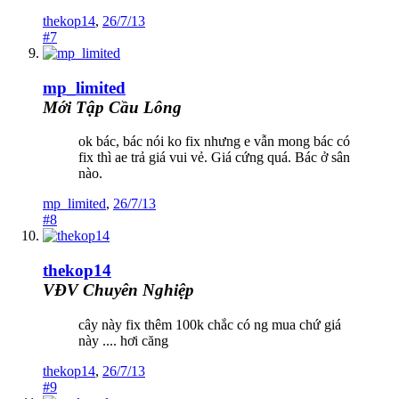
thekop14
,
26/7/13
#7
mp_limited
Mới Tập Cầu Lông
ok bác, bác nói ko fix nhưng e vẫn mong bác có
fix thì ae trả giá vui vẻ. Giá cứng quá. Bác ở sân
nào.
mp_limited
,
26/7/13
#8
thekop14
VĐV Chuyên Nghiệp
cây này fix thêm 100k chắc có ng mua chứ giá
này .... hơi căng
thekop14
,
26/7/13
#9