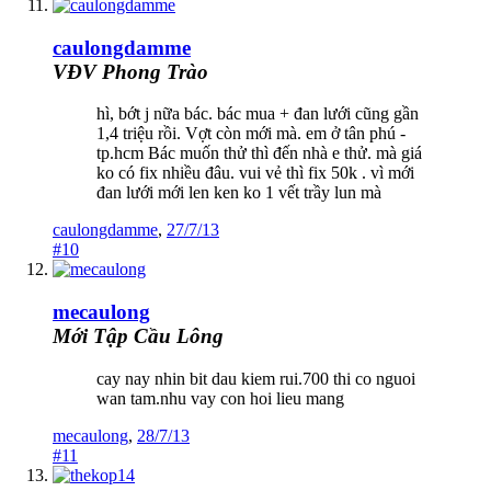
caulongdamme
VĐV Phong Trào
hì, bớt j nữa bác. bác mua + đan lưới cũng gần
1,4 triệu rồi. Vợt còn mới mà. em ở tân phú -
tp.hcm Bác muốn thử thì đến nhà e thử. mà giá
ko có fix nhiều đâu. vui vẻ thì fix 50k . vì mới
đan lưới mới len ken ko 1 vết trầy lun mà
caulongdamme
,
27/7/13
#10
mecaulong
Mới Tập Cầu Lông
cay nay nhin bit dau kiem rui.700 thi co nguoi
wan tam.nhu vay con hoi lieu mang
mecaulong
,
28/7/13
#11