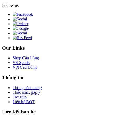
Follow us
Our Links
Shop Cầu Lông
VS Sports
Vợt Cầu Lông
Thông tin
Thông báo chung
Thắc mắc, góp ý
Trợ giúp
Liên hệ BQT
Liên kết bạn bè