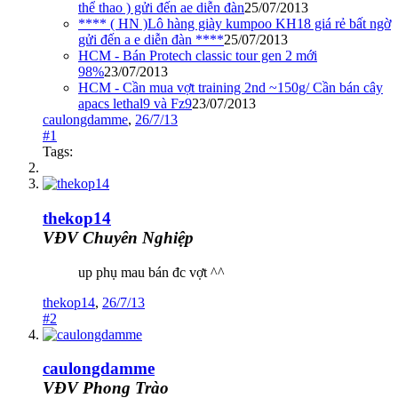
thể thao ) gửi đến ae diễn đàn
25/07/2013
**** ( HN )Lô hàng giày kumpoo KH18 giá rẻ bất ngờ
gửi đến a e diễn đàn ****
25/07/2013
HCM - Bán Protech classic tour gen 2 mới
98%
23/07/2013
HCM - Cần mua vợt training 2nd ~150g/ Cần bán cây
apacs lethal9 và Fz9
23/07/2013
caulongdamme
,
26/7/13
#1
Tags:
thekop14
VĐV Chuyên Nghiệp
up phụ mau bán đc vợt ^^
thekop14
,
26/7/13
#2
caulongdamme
VĐV Phong Trào