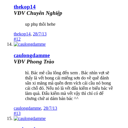
thekop14
VĐV Chuyên Nghiệp
up phụ thôi hehe
thekop14
,
28/7/13
#12
caulongdamme
VĐV Phong Trào
hì. Bác mê cầu lông đến xem . Bác nhìn vợt sẽ
thấy là vết bong cái miếng sơn do về quê đánh
sân xi măng mà quên đem vích cái cầu nó bong
cái chỗ đó. Nếu nó là vết đấu kiếm e biếu bác về
làm quà. Đấu kiếm mà vết vậy thì chỉ có để
chưng chứ ai dám bán bác ^^
caulongdamme
,
28/7/13
#13