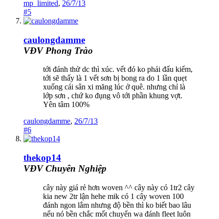
mp_limited
,
26/7/13
#5
caulongdamme
VĐV Phong Trào
tới đánh thử dc thì xúc. vết đó ko phải đấu kiếm,
tới sẽ thấy là 1 vết sơn bị bong ra do 1 lần quẹt
xuống cái sân xi măng lúc ở quê. nhưng chỉ là
lớp sơn , chứ ko đụng vô tới phần khung vợt.
Yên tâm 100%
caulongdamme
,
26/7/13
#6
thekop14
VĐV Chuyên Nghiệp
cây này giá rẻ hơn woven ^^ cây này có 1tr2 cây
kia new 2tr lận hehe mik có 1 cây woven 100
đánh ngon lắm nhưng độ bền thì ko biết bao lâu
nếu nó bền chắc mốt chuyển wa đánh fleet luôn