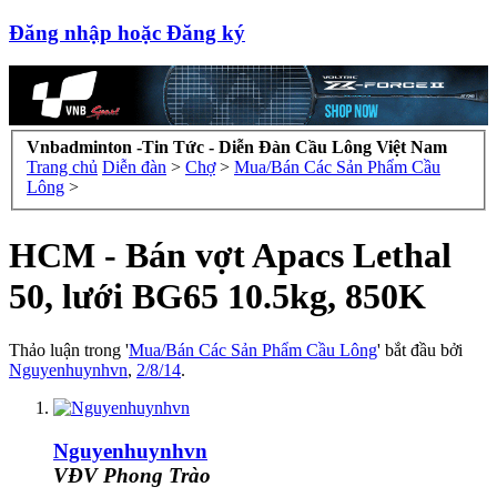
Đăng nhập hoặc Đăng ký
Vnbadminton -Tin Tức - Diễn Đàn Cầu Lông Việt Nam
Trang chủ
Diễn đàn
>
Chợ
>
Mua/Bán Các Sản Phẩm Cầu
Lông
>
HCM - Bán vợt Apacs Lethal
50, lưới BG65 10.5kg, 850K
Thảo luận trong '
Mua/Bán Các Sản Phẩm Cầu Lông
' bắt đầu bởi
Nguyenhuynhvn
,
2/8/14
.
Nguyenhuynhvn
VĐV Phong Trào