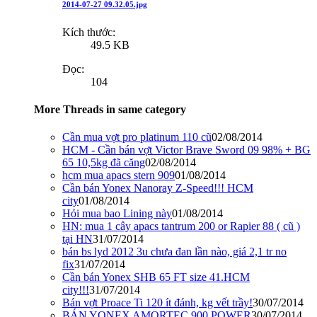
2014-07-27 09.32.05.jpg
Kích thước:
49.5 KB
Đọc:
104
More Threads in same category
Cần mua vợt pro platinum 110 cũ
02/08/2014
HCM - Cần bán vợt Victor Brave Sword 09 98% + BG
65 10,5kg đã căng
02/08/2014
hcm mua apacs stern 909
01/08/2014
Cần bán Yonex Nanoray Z-Speed!!! HCM
city
01/08/2014
Hỏi mua bao Lining này
01/08/2014
HN: mua 1 cây apacs tantrum 200 or Rapier 88 ( cũ )
tại HN
31/07/2014
bán bs lyd 2012 3u chưa đan lần nào, giá 2,1 tr no
fix
31/07/2014
Cần bán Yonex SHB 65 FT size 41.HCM
city!!!
31/07/2014
Bán vợt Proace Ti 120 ít đánh, kg vết trầy!
30/07/2014
BÁN YONEX AMORTEC 900 POWER
30/07/2014