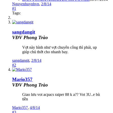
Nguyenhuynhvn
,
2/8/14
#1
Tags:
sangdangit
VĐV Phong Trào
Vợt này hình như vợt chuyên công thì phải, up
giúp chủ thớt cho nhanh bay.
sangdangit
,
2/8/14
#2
Mario357
VĐV Phong Trào
Giao lưu vot acpacs raiper 88 k a?? Vot 3U..e bù
tiền
Mario357
,
4/8/14
#3