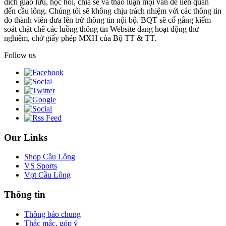
đích giao lưu, học hỏi, chia sẻ và thảo luận mọi vấn đề liên quan
đến cầu lông. Chúng tôi sẽ không chịu trách nhiệm với các thông tin
do thành viên đưa lên trừ thông tin nội bộ. BQT sẽ cố gắng kiểm
soát chặt chẽ các luồng thông tin Website đang hoạt động thử
nghiệm, chờ giấy phép MXH của Bộ TT & TT.
Follow us
Our Links
Shop Cầu Lông
VS Sports
Vợt Cầu Lông
Thông tin
Thông báo chung
Thắc mắc, góp ý