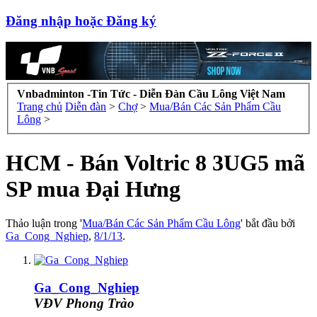
Đăng nhập hoặc Đăng ký
Vnbadminton -Tin Tức - Diễn Đàn Cầu Lông Việt Nam
Trang chủ
Diễn đàn
>
Chợ
>
Mua/Bán Các Sản Phẩm Cầu
Lông
>
HCM - Bán Voltric 8 3UG5 mã
SP mua Đại Hưng
Thảo luận trong '
Mua/Bán Các Sản Phẩm Cầu Lông
' bắt đầu bởi
Ga_Cong_Nghiep
,
8/1/13
.
Ga_Cong_Nghiep
VĐV Phong Trào