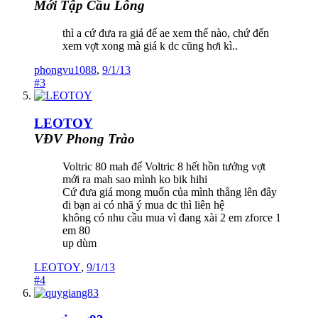
Mới Tập Cầu Lông
thì a cứ đưa ra giá để ae xem thế nào, chứ đến
xem vợt xong mà giá k dc cũng hơi kì..
phongvu1088
,
9/1/13
#3
LEOTOY
VĐV Phong Trào
Voltric 80 mah để Voltric 8 hết hồn tưởng vợt
mới ra mah sao mình ko bik hihi
Cứ đưa giá mong muốn của mình thẳng lên đây
đi bạn ai có nhã ý mua dc thì liên hệ
không có nhu cầu mua vì đang xài 2 em zforce 1
em 80
up dùm
LEOTOY
,
9/1/13
#4