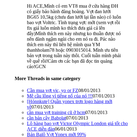
Hi ACE,Mình có em VT8 mua ở cửa hàng ĐH
có giấy bảo hành đàng hoàng. Vợt đan lưới
BG65 10,5kg (chưa đan lưới lại lần nào) có luôn
bao vợt Voltric. Tình trạng vợt: mới (xem vợt rồi
fix giá luôn mình ko thích đưa giá cả lên
đây)Mình thích em này nhưng ko thuần được nó
nên đành ngậm ngùi cho em nó ra đi. Pác nào
thích em này thì liên hệ mình qua YM
thanhholam78 hoặc 0903015014. Mình ưu tiên
bán vợt trong tuần này thôi. Cuối tuần mình phải
về quê rồi!Cám ơn các bạn đã đọc tin quảng
cáo!GCN
More Threads in same category
Cần mua vợt vic, yo or FZ
08/01/2013
Mê cầu lông vì tiếng nổ của nó !!!
07/01/2013
[Hỏnnkute] Quần yonex trơn logo hàng mới
về
07/01/2013
cần mua vợt training cũ ở hcm
07/01/2013
cần bán cây Babolat
07/01/2013
Lô hàng bao vợt Victor Olympic London giá tốt cho
ACE diễn đàn
06/01/2013
Bán Balô Vợt Yonex mới 99%