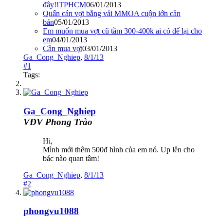
đây!!TPHCM
06/01/2013
Quấn cán vợt bằng vải MMOA cuộn lớn cần
bán
05/01/2013
Em muốn mua vợt cũ tầm 300-400k ai có để lại cho
em
04/01/2013
Cần mua vợt
03/01/2013
Ga_Cong_Nghiep
,
8/1/13
#1
Tags:
Ga_Cong_Nghiep
VĐV Phong Trào
Hi,
Mình mới thêm 500đ hình của em nó. Up lên cho
bác nào quan tâm!
Ga_Cong_Nghiep
,
8/1/13
#2
phongvu1088