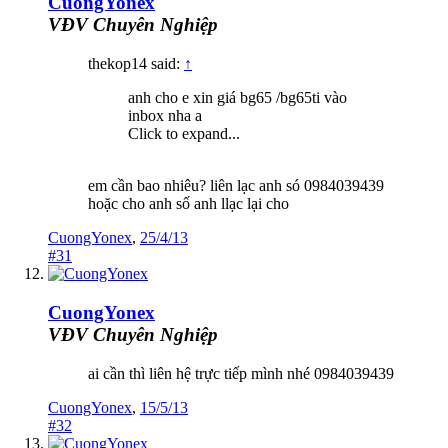
CuongYonex
VĐV Chuyên Nghiệp
thekop14 said:
↑
anh cho e xin giá bg65 /bg65ti vào
inbox nha a
Click to expand...
em cần bao nhiêu? liên lạc anh só 0984039439
hoặc cho anh số anh llạc lại cho
CuongYonex
,
25/4/13
#31
CuongYonex
VĐV Chuyên Nghiệp
ai cần thì liên hệ trực tiếp mình nhé 0984039439
CuongYonex
,
15/5/13
#32