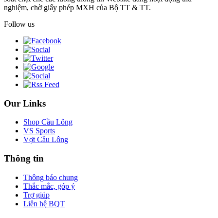
nghiệm, chờ giấy phép MXH của Bộ TT & TT.
Follow us
Our Links
Shop Cầu Lông
VS Sports
Vợt Cầu Lông
Thông tin
Thông báo chung
Thắc mắc, góp ý
Trợ giúp
Liên hệ BQT