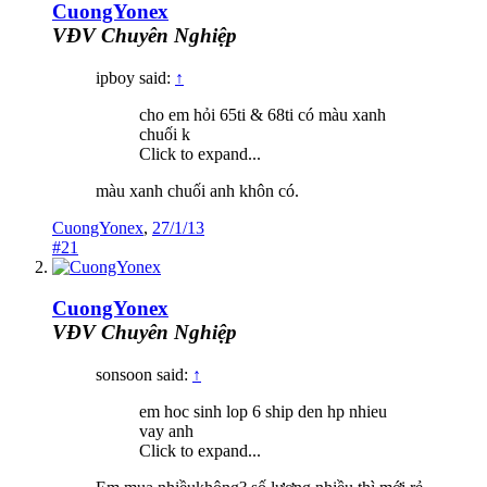
CuongYonex
VĐV Chuyên Nghiệp
ipboy said:
↑
cho em hỏi 65ti & 68ti có màu xanh
chuối k
Click to expand...
màu xanh chuối anh khôn có.
CuongYonex
,
27/1/13
#21
CuongYonex
VĐV Chuyên Nghiệp
sonsoon said:
↑
em hoc sinh lop 6 ship den hp nhieu
vay anh
Click to expand...