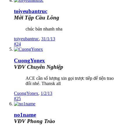
toiyeubantruc
Mới Tập Cầu Lông
chúc bán nhanh nha
toiyeubantruc
,
31/1/13
#24
CuongYonex
VĐV Chuyên Nghiệp
ACE cần số lượng xin gọi trược tiêp để tiện trao
đổi nhé. Thansk all
CuongYonex
,
1/2/13
#25
no1name
VĐV Phong Trào