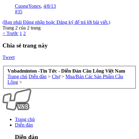
CuongYonex
,
4/8/13
#35
(Bạn phải Đăng nhập hoặc Đăng ký để trả lời bài viết.)
Trang 2 của 2 trang
< Trước
1
2
Chia sẻ trang này
Tweet
Vnbadminton -Tin Tức - Diễn Đàn Cầu Lông Việt Nam
Trang chủ
Diễn đàn
>
Chợ
>
Mua/Bán Các Sản Phẩm Cầu
Lông
>
Trang chủ
Diễn đàn
Diễn đàn