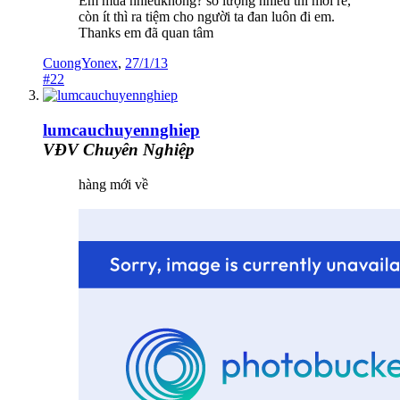
Em mua nhiềukhông? số lượng nhiều thì mới rẻ,
còn ít thì ra tiệm cho người ta đan luôn đi em.
Thanks em đã quan tâm
CuongYonex
,
27/1/13
#22
lumcauchuyennghiep
VĐV Chuyên Nghiệp
hàng mới về