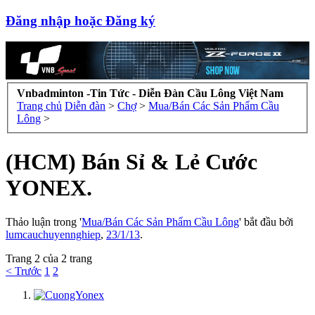
Đăng nhập hoặc Đăng ký
Vnbadminton -Tin Tức - Diễn Đàn Cầu Lông Việt Nam
Trang chủ
Diễn đàn
>
Chợ
>
Mua/Bán Các Sản Phẩm Cầu
Lông
>
(HCM) Bán Sỉ & Lẻ Cước
YONEX.
Thảo luận trong '
Mua/Bán Các Sản Phẩm Cầu Lông
' bắt đầu bởi
lumcauchuyennghiep
,
23/1/13
.
Trang 2 của 2 trang
< Trước
1
2