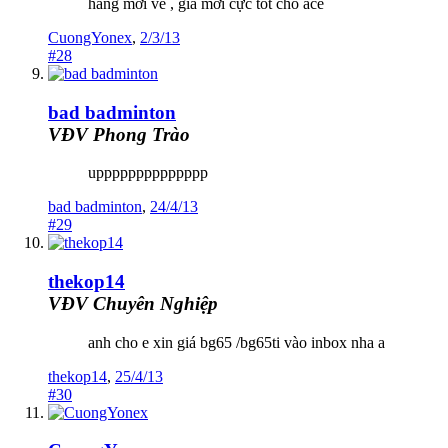
hàng mới về , giá mới cực tốt cho ace
CuongYonex
,
2/3/13
#28
bad badminton
VĐV Phong Trào
upppppppppppppp
bad badminton
,
24/4/13
#29
thekop14
VĐV Chuyên Nghiệp
anh cho e xin giá bg65 /bg65ti vào inbox nha a
thekop14
,
25/4/13
#30