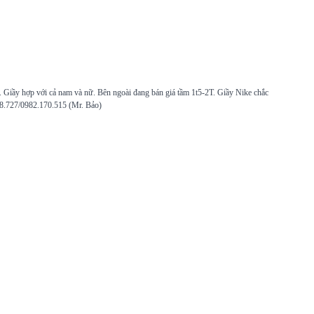
. Giầy hợp với cả nam và nữ. Bên ngoài đang bán giá tầm 1t5-2T. Giầy Nike chắc
998.727/0982.170.515 (Mr. Bảo)