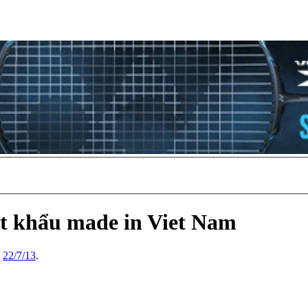
t khẩu made in Viet Nam
,
22/7/13
.