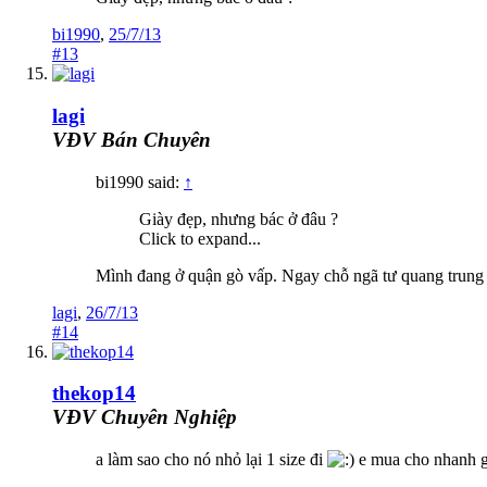
bi1990
,
25/7/13
#13
lagi
VĐV Bán Chuyên
bi1990 said:
↑
Giày đẹp, nhưng bác ở đâu ?
Click to expand...
Mình đang ở quận gò vấp. Ngay chỗ ngã tư quang trung v
lagi
,
26/7/13
#14
thekop14
VĐV Chuyên Nghiệp
a làm sao cho nó nhỏ lại 1 size đi
e mua cho nhanh 