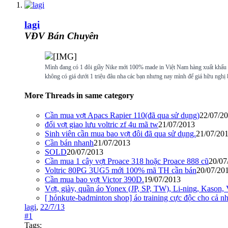
lagi
VĐV Bán Chuyên
Mình đang có 1 đôi giầy Nike mới 100% made in Việt Nam hàng xuất khẩu số
không có giá dưới 1 triệu đâu nha các bạn nhưng nay mình để giá hữu nghị
More Threads in same category
Cần mua vợt Apacs Rapier 110(đã qua sử dụng)
22/07/2
đổi vợt giao lưu voltric zf 4u mã tw
21/07/2013
Sinh viên cần mua bao vợt đôi đã qua sử dụng.
21/07/20
Cần bán nhanh
21/07/2013
SOLD
20/07/2013
Cần mua 1 cây vợt Proace 318 hoặc Proace 888 cũ
20/07
Voltric 80PG 3UG5 mới 100% mã TH cần bán
20/07/20
Cần mua bao vợt Victor 390D.
19/07/2013
Vợt, giày, quần áo Yonex (JP, SP, TW), Li-ning, Kason
[ hỏnkute-badminton shop] áo training cực độc cho cả nh
lagi
,
22/7/13
#1
Tags: