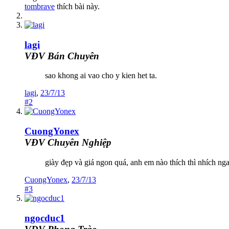
tombrave
thích bài này.
lagi
VĐV Bán Chuyên
sao khong ai vao cho y kien het ta.
lagi
,
23/7/13
#2
CuongYonex
VĐV Chuyên Nghiệp
giày đẹp và giá ngon quá, anh em nào thích thì nhích nga
CuongYonex
,
23/7/13
#3
ngocduc1