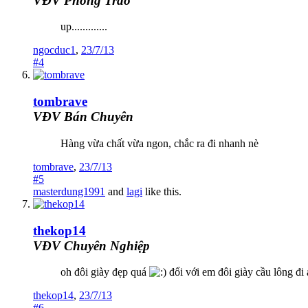
VĐV Phong Trào
up.............
ngocduc1
,
23/7/13
#4
tombrave
VĐV Bán Chuyên
Hàng vừa chất vừa ngon, chắc ra đi nhanh nè
tombrave
,
23/7/13
#5
masterdung1991
and
lagi
like this.
thekop14
VĐV Chuyên Nghiệp
oh đôi giày đẹp quá
đổi với em đôi giày cầu lông đ
thekop14
,
23/7/13
#6