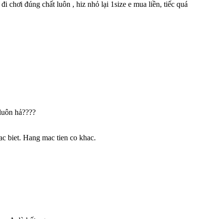
chơi đúng chất luôn , hiz nhỏ lại 1size e mua liền, tiếc quá
luôn hả????
ac biet. Hang mac tien co khac.