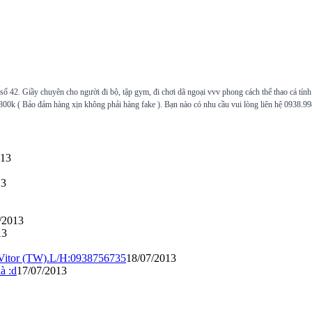
 42. Giầy chuyên cho người đi bộ, tập gym, đi chơi dã ngoại vvv phong cách thể thao cá tính
 800k ( Bảo đảm hàng xịn không phải hàng fake ). Bạn nào có nhu cầu vui lòng liên hệ 0938.
013
13
/2013
13
, Vitor (TW).L/H:0938756735
18/07/2013
à :d
17/07/2013