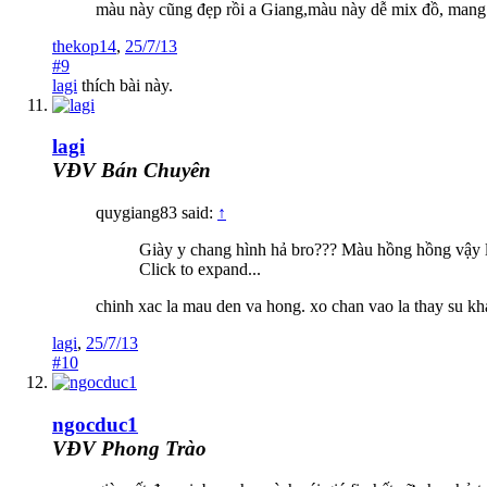
màu này cũng đẹp rồi a Giang,màu này dễ mix đồ, mang đi 
thekop14
,
25/7/13
#9
lagi
thích bài này.
lagi
VĐV Bán Chuyên
quygiang83 said:
↑
Giày y chang hình hả bro??? Màu hồng hồng vậy 
Click to expand...
chinh xac la mau den va hong. xo chan vao la thay su kh
lagi
,
25/7/13
#10
ngocduc1
VĐV Phong Trào