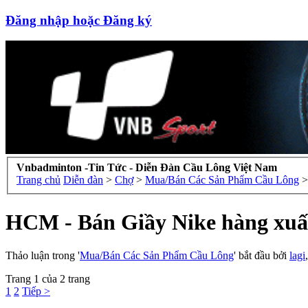
Đăng nhập hoặc Đăng ký
Vnbadminton -Tin Tức - Diễn Đàn Cầu Lông Việt Nam
Trang chủ
Diễn đàn
>
Chợ
>
Mua/Bán Các Sản Phẩm Cầu Lông
>
HCM - Bán Giầy Nike hàng xuấ
Thảo luận trong '
Mua/Bán Các Sản Phẩm Cầu Lông
' bắt đầu bởi
lagi
Trang 1 của 2 trang
1
2
Tiếp >