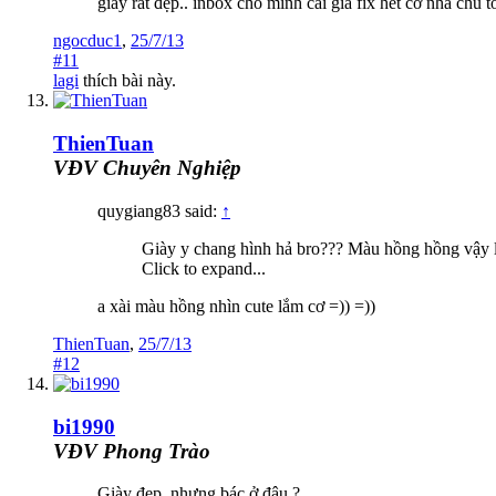
giày rất đẹp.. inbox cho mình cái giá fix hết cỡ nha chủ t
ngocduc1
,
25/7/13
#11
lagi
thích bài này.
ThienTuan
VĐV Chuyên Nghiệp
quygiang83 said:
↑
Giày y chang hình hả bro??? Màu hồng hồng vậy 
Click to expand...
a xài màu hồng nhìn cute lắm cơ =)) =))
ThienTuan
,
25/7/13
#12
bi1990
VĐV Phong Trào
Giày đẹp, nhưng bác ở đâu ?