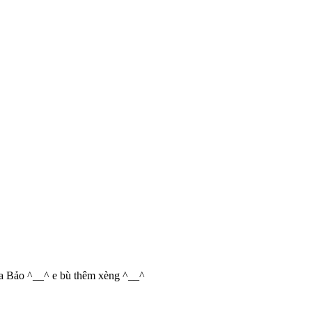
i a Bảo ^__^ e bù thêm xèng ^__^