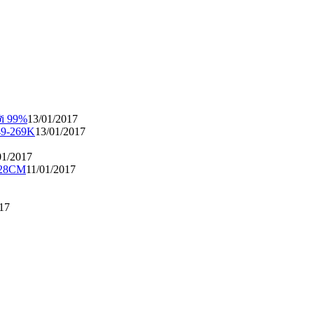
ới 99%
13/01/2017
49-269K
13/01/2017
01/2017
3 28CM
11/01/2017
17