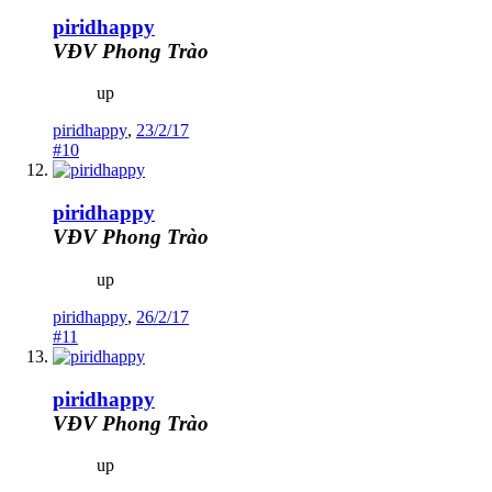
piridhappy
VĐV Phong Trào
up
piridhappy
,
23/2/17
#10
piridhappy
VĐV Phong Trào
up
piridhappy
,
26/2/17
#11
piridhappy
VĐV Phong Trào
up