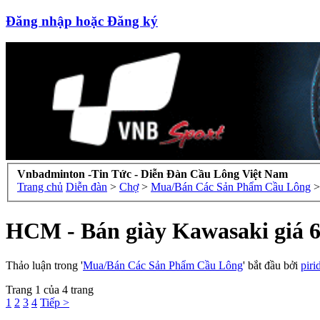
Đăng nhập hoặc Đăng ký
Vnbadminton -Tin Tức - Diễn Đàn Cầu Lông Việt Nam
Trang chủ
Diễn đàn
>
Chợ
>
Mua/Bán Các Sản Phẩm Cầu Lông
>
HCM - Bán giày Kawasaki giá 
Thảo luận trong '
Mua/Bán Các Sản Phẩm Cầu Lông
' bắt đầu bởi
pir
Trang 1 của 4 trang
1
2
3
4
Tiếp >