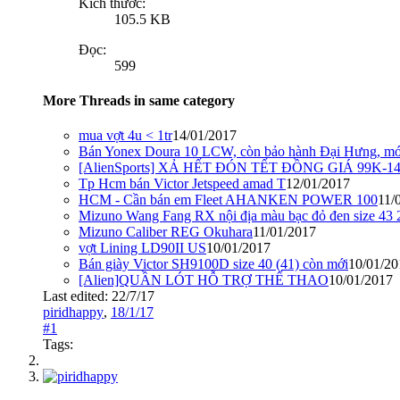
Kích thước:
105.5 KB
Đọc:
599
More Threads in same category
mua vợt 4u < 1tr
14/01/2017
Bán Yonex Doura 10 LCW, còn bảo hành Đại Hưng, m
[AlienSports] XẢ HẾT ĐÓN TẾT ĐỒNG GIÁ 99K-1
Tp Hcm bán Victor Jetspeed amad T
12/01/2017
HCM - Cần bán em Fleet AHANKEN POWER 100
11/
Mizuno Wang Fang RX nội địa màu bạc đỏ đen size 4
Mizuno Caliber REG Okuhara
11/01/2017
vợt Lining LD90II US
10/01/2017
Bán giày Victor SH9100D size 40 (41) còn mới
10/01/20
[Alien]QUẦN LÓT HỖ TRỢ THỂ THAO
10/01/2017
Last edited:
22/7/17
piridhappy
,
18/1/17
#1
Tags: