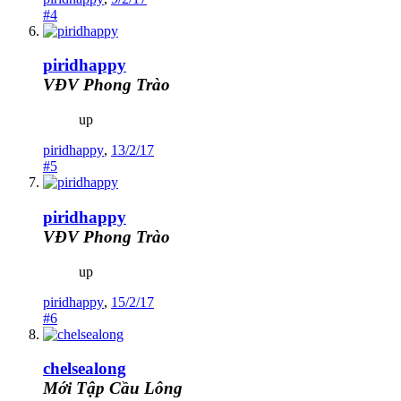
#4
piridhappy
VĐV Phong Trào
up
piridhappy
,
13/2/17
#5
piridhappy
VĐV Phong Trào
up
piridhappy
,
15/2/17
#6
chelsealong
Mới Tập Cầu Lông