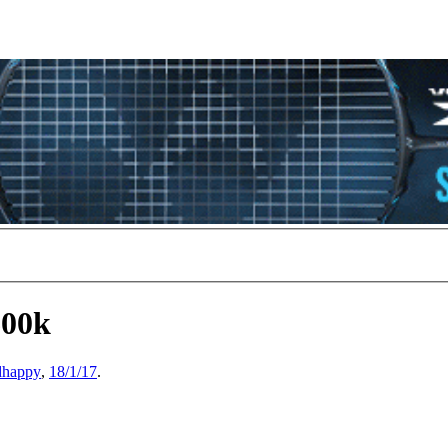
600k
idhappy
,
18/1/17
.