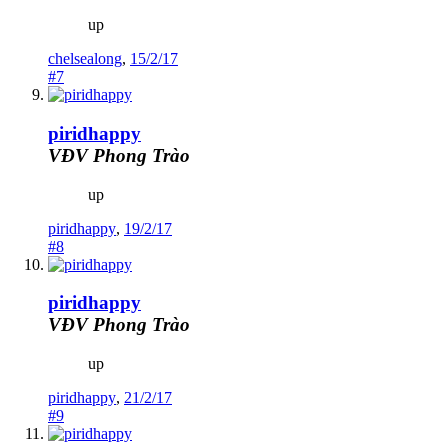
up
chelsealong
,
15/2/17
#7
piridhappy
VĐV Phong Trào
up
piridhappy
,
19/2/17
#8
piridhappy
VĐV Phong Trào
up
piridhappy
,
21/2/17
#9