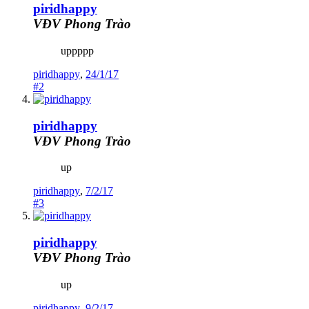
piridhappy
VĐV Phong Trào
uppppp
piridhappy
,
24/1/17
#2
piridhappy
VĐV Phong Trào
up
piridhappy
,
7/2/17
#3
piridhappy
VĐV Phong Trào
up
piridhappy
,
9/2/17