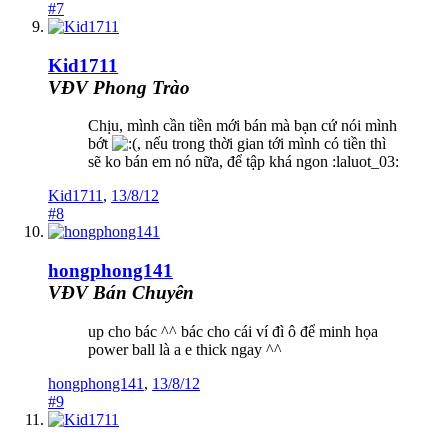
#7
Kid1711
VĐV Phong Trào
Chịu, mình cần tiền mới bán mà bạn cứ nói mình
bớt
, nếu trong thời gian tới mình có tiền thì
sẽ ko bán em nó nữa, để tập khá ngon :laluot_03:
Kid1711
,
13/8/12
#8
hongphong141
VĐV Bán Chuyên
up cho bác ^^ bác cho cái ví đì ô để minh họa
power ball là a e thick ngay ^^
hongphong141
,
13/8/12
#9