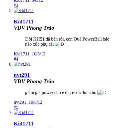
Kid1711
,
5/8/12
#3
Kid1711
VĐV Phong Trào
Đôi KH51 đã bán rồi, còn Quả PowerBall bác
nào xúc phụ cái
Kid1711
,
10/8/12
#4
nvt291
VĐV Phong Trào
giảm giá power cho e đi , e xúc lun cho
nvt291
,
10/8/12
#5
Kid1711