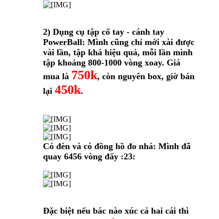
2) Dụng cụ tập cổ tay - cánh tay
PowerBall: Mình cũng chỉ mới xài được
vài lần, tập khá hiệu quả, mỗi lần mình
tập khoảng 800-1000 vòng xoay. Giá
750k
mua là
, còn nguyên box, giờ bán
450k
lại
.
Có đèn và có đồng hồ đo nhá: Mình đã
quay 6456 vòng đấy :23:
Đặc biệt nếu bác nào xúc cả hai cái thì