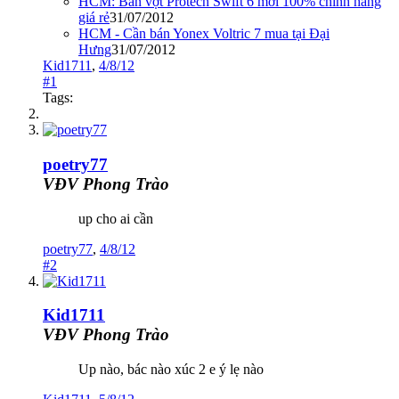
HCM: Bán vợt Protech Swift 6 mới 100% chính hãng
giá rẻ
31/07/2012
HCM - Cần bán Yonex Voltric 7 mua tại Đại
Hưng
31/07/2012
Kid1711
,
4/8/12
#1
Tags:
poetry77
VĐV Phong Trào
up cho ai cần
poetry77
,
4/8/12
#2
Kid1711
VĐV Phong Trào
Up nào, bác nào xúc 2 e ý lẹ nào