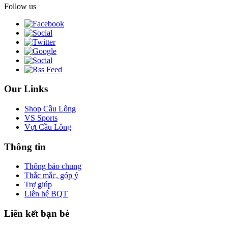
Follow us
Our Links
Shop Cầu Lông
VS Sports
Vợt Cầu Lông
Thông tin
Thông báo chung
Thắc mắc, góp ý
Trợ giúp
Liên hệ BQT
Liên kết bạn bè