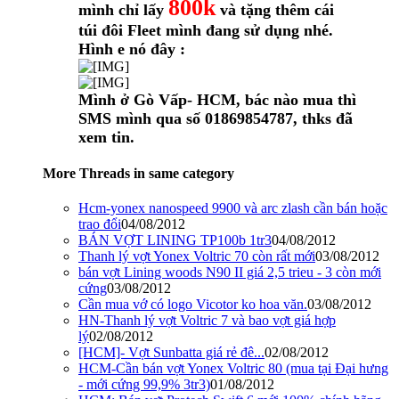
800k
mình chỉ lấy
và tặng thêm cái
túi đôi Fleet mình đang sử dụng nhé.
Hình e nó đây :
Mình ở Gò Vấp- HCM, bác nào mua thì
SMS mình qua số 01869854787, thks đã
xem tin.
More Threads in same category
Hcm-yonex nanospeed 9900 và arc zlash cần bán hoặc
trao đổi
04/08/2012
BÁN VỢT LINING TP100b 1tr3
04/08/2012
Thanh lý vợt Yonex Voltric 70 còn rất mới
03/08/2012
bán vợt Lining woods N90 II giá 2,5 trieu - 3 còn mới
cứng
03/08/2012
Cần mua vớ có logo Vicotor ko hoa văn.
03/08/2012
HN-Thanh lý vợt Voltric 7 và bao vợt giá hợp
lý
02/08/2012
[HCM]- Vợt Sunbatta giá rẻ đê...
02/08/2012
HCM-Cần bán vợt Yonex Voltric 80 (mua tại Đại hưng
- mới cứng 99,9% 3tr3)
01/08/2012