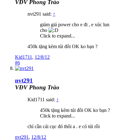
VĐV Phong Trào
nvt291 said:
↑
giảm giá power cho e đi , e xúc lun
cho
Click to expand...
450k tặng kèm túi đôi OK ko bạn ?
Kid1711
,
12/8/12
#6
nvt291
VĐV Phong Trào
Kid1711 said:
↑
450k tặng kèm túi đôi OK ko bạn ?
Click to expand...
chỉ cần cái cục đó thôi a . e có túi rồi
nvt291
,
12/8/12