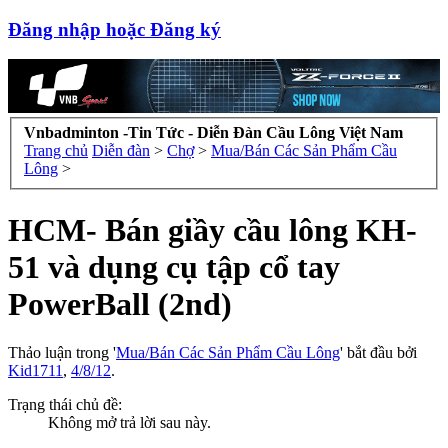
Đăng nhập hoặc Đăng ký
Vnbadminton -Tin Tức - Diễn Đàn Cầu Lông Việt Nam
Trang chủ
Diễn đàn
>
Chợ
>
Mua/Bán Các Sản Phẩm Cầu
Lông
>
HCM- Bán giầy cầu lông KH-
51 và dụng cụ tập cổ tay
PowerBall (2nd)
Thảo luận trong '
Mua/Bán Các Sản Phẩm Cầu Lông
' bắt đầu bởi
Kid1711
,
4/8/12
.
Trạng thái chủ đề:
Không mở trả lời sau này.