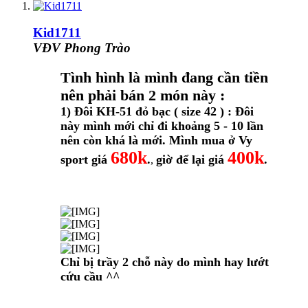
Kid1711
VĐV Phong Trào
Tình hình là mình đang cần tiền
nên phải bán 2 món này :
1) Đôi KH-51 đỏ bạc ( size 42 ) : Đôi
này mình mới chỉ đi khoảng 5 - 10 lần
nên còn khá là mới. Mình mua ở Vy
680k
400k
sport giá
.
giờ để lại giá
.
,
Chỉ bị trầy 2 chỗ này do mình hay lướt
cứu cầu ^^