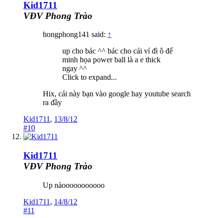
Kid1711
VĐV Phong Trào
hongphong141 said:
↑
up cho bác ^^ bác cho cái ví đì ô để
minh họa power ball là a e thick
ngay ^^
Click to expand...
Hix, cái này bạn vào google hay youtube search
ra đầy
Kid1711
,
13/8/12
#10
Kid1711
VĐV Phong Trào
Up nàooooooooooo
Kid1711
,
14/8/12
#11