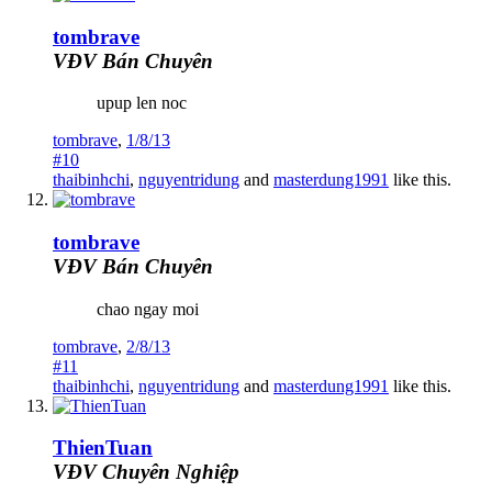
tombrave
VĐV Bán Chuyên
upup len noc
tombrave
,
1/8/13
#10
thaibinhchi
,
nguyentridung
and
masterdung1991
like this.
tombrave
VĐV Bán Chuyên
chao ngay moi
tombrave
,
2/8/13
#11
thaibinhchi
,
nguyentridung
and
masterdung1991
like this.
ThienTuan
VĐV Chuyên Nghiệp