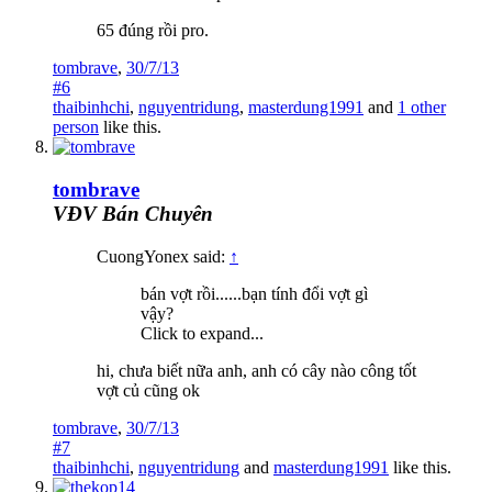
65 đúng rồi pro.
tombrave
,
30/7/13
#6
thaibinhchi
,
nguyentridung
,
masterdung1991
and
1 other
person
like this.
tombrave
VĐV Bán Chuyên
CuongYonex said:
↑
bán vợt rồi......bạn tính đổi vợt gì
vậy?
Click to expand...
hi, chưa biết nữa anh, anh có cây nào công tốt
vợt củ cũng ok
tombrave
,
30/7/13
#7
thaibinhchi
,
nguyentridung
and
masterdung1991
like this.