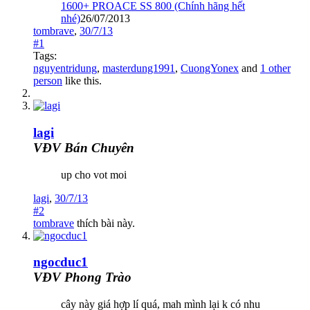
1600+ PROACE SS 800 (Chính hãng hết
nhé)
26/07/2013
tombrave
,
30/7/13
#1
Tags:
nguyentridung
,
masterdung1991
,
CuongYonex
and
1 other
person
like this.
lagi
VĐV Bán Chuyên
up cho vot moi
lagi
,
30/7/13
#2
tombrave
thích bài này.
ngocduc1
VĐV Phong Trào
cây này giá hợp lí quá, mah mình lại k có nhu