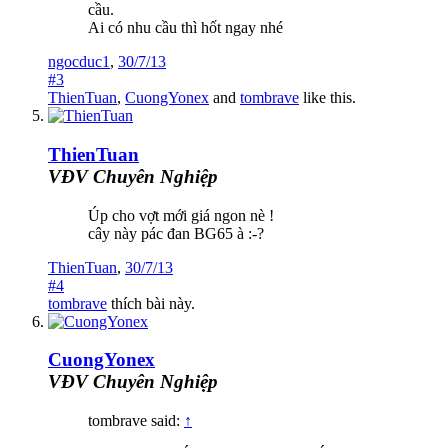
cầu.
Ai có nhu cầu thì hốt ngay nhé
ngocduc1
,
30/7/13
#3
ThienTuan
,
CuongYonex
and
tombrave
like this.
ThienTuan
VĐV Chuyên Nghiệp
Úp cho vợt mới giá ngon nè !
cây này pác đan BG65 à :-?
ThienTuan
,
30/7/13
#4
tombrave
thích bài này.
CuongYonex
VĐV Chuyên Nghiệp
tombrave said:
↑