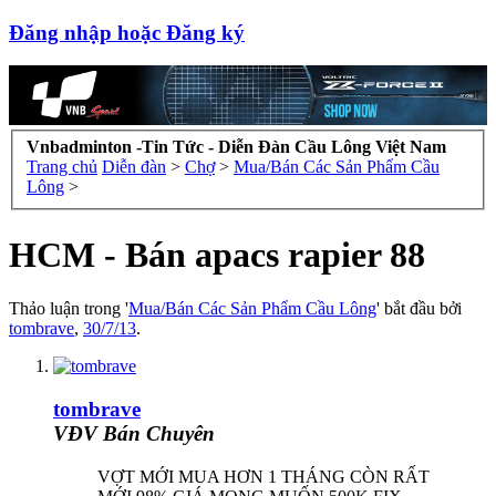
Đăng nhập hoặc Đăng ký
Vnbadminton -Tin Tức - Diễn Đàn Cầu Lông Việt Nam
Trang chủ
Diễn đàn
>
Chợ
>
Mua/Bán Các Sản Phẩm Cầu
Lông
>
HCM - Bán apacs rapier 88
Thảo luận trong '
Mua/Bán Các Sản Phẩm Cầu Lông
' bắt đầu bởi
tombrave
,
30/7/13
.
tombrave
VĐV Bán Chuyên
VỢT MỚI MUA HƠN 1 THÁNG CÒN RẤT