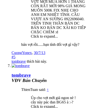
VỢT MỚI MUA HƠN 1 THÁNG
CÒN RẤT MỚI 98% GIÁ MONG
MUỐN 500K FIX NHẸ CHO
ANH EM NHIỆT TÌNH. CẦU
VƯỢT AN SƯƠNG 0922696040.
TRÊN TINH THẦN BÁN DC
BÁN KO BÁN DC XÀI KO TIẾP
CHẶC CHÉM :d
Click to expand...
bán vợt rồi......bạn tính đổi vợt gì vậy?
CuongYonex
,
30/7/13
#5
tombrave
thích bài này.
tombrave
VĐV Bán Chuyên
ThienTuan said:
↑
Úp cho vợt mới giá ngon nè !
cây này pác đan BG65 à :-?
Click to expand...