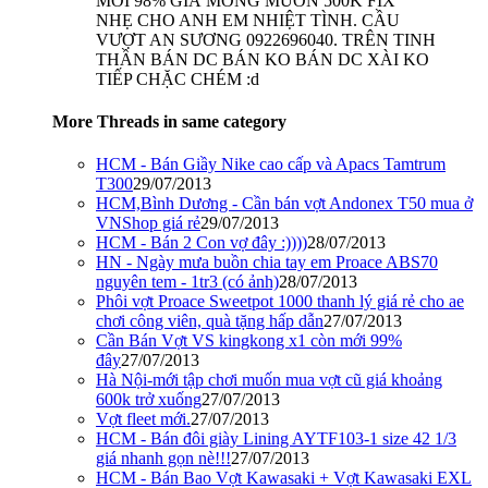
MỚI 98% GIÁ MONG MUỐN 500K FIX
NHẸ CHO ANH EM NHIỆT TÌNH. CẦU
VƯỢT AN SƯƠNG 0922696040. TRÊN TINH
THẦN BÁN DC BÁN KO BÁN DC XÀI KO
TIẾP CHẶC CHÉM :d
More Threads in same category
HCM - Bán Giầy Nike cao cấp và Apacs Tamtrum
T300
29/07/2013
HCM,Bình Dương - Cần bán vợt Andonex T50 mua ở
VNShop giá rẻ
29/07/2013
HCM - Bán 2 Con vợ đây :))))
28/07/2013
HN - Ngày mưa buồn chia tay em Proace ABS70
nguyên tem - 1tr3 (có ảnh)
28/07/2013
Phôi vợt Proace Sweetpot 1000 thanh lý giá rẻ cho ae
chơi công viên, quà tặng hấp dẫn
27/07/2013
Cần Bán Vợt VS kingkong x1 còn mới 99%
đây
27/07/2013
Hà Nội-mới tập chơi muốn mua vợt cũ giá khoảng
600k trở xuống
27/07/2013
Vợt fleet mới.
27/07/2013
HCM - Bán đôi giày Lining AYTF103-1 size 42 1/3
giá nhanh gọn nè!!!
27/07/2013
HCM - Bán Bao Vợt Kawasaki + Vợt Kawasaki EXL