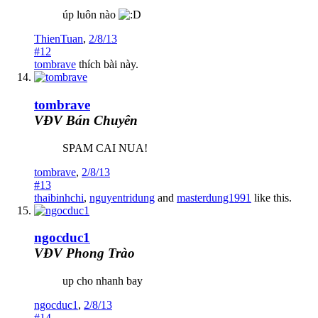
úp luôn nào
ThienTuan
,
2/8/13
#12
tombrave
thích bài này.
tombrave
VĐV Bán Chuyên
SPAM CAI NUA!
tombrave
,
2/8/13
#13
thaibinhchi
,
nguyentridung
and
masterdung1991
like this.
ngocduc1
VĐV Phong Trào
up cho nhanh bay
ngocduc1
,
2/8/13
#14