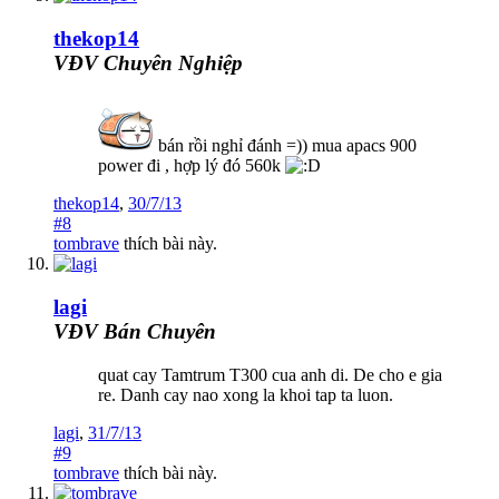
thekop14
VĐV Chuyên Nghiệp
bán rồi nghỉ đánh =)) mua apacs 900
power đi , hợp lý đó 560k
thekop14
,
30/7/13
#8
tombrave
thích bài này.
lagi
VĐV Bán Chuyên
quat cay Tamtrum T300 cua anh di. De cho e gia
re. Danh cay nao xong la khoi tap ta luon.
lagi
,
31/7/13
#9
tombrave
thích bài này.