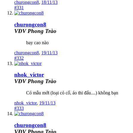
churongcon8
,
18/11/13
#331
churongcon8
VĐV Phong Trào
bay cao nào
churongcon8
,
19/11/13
#332
nhok_victor
VĐV Phong Trào
Có mẫu mới (loại có cổ, áo thi đấu....) không bạn
nhok_victor
,
19/11/13
#333
churongcon8
VĐV Phong Trào