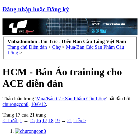
Đăng nhập hoặc Đăng ký
Vnbadminton -Tin Tức - Diễn Đàn Cầu Lông Việt Nam
Trang chủ
Diễn đàn
>
Chợ
>
Mua/Bán Các Sản Phẩm Cầu
Lông
>
HCM - Bán Áo training cho
ACE diễn đàn
Thảo luận trong '
Mua/Bán Các Sản Phẩm Cầu Lông
' bắt đầu bởi
churongcon8
,
10/6/12
.
Trang 17 của 21 trang
< Trước
1
←
15
16
17
18
19
→
21
Tiếp >