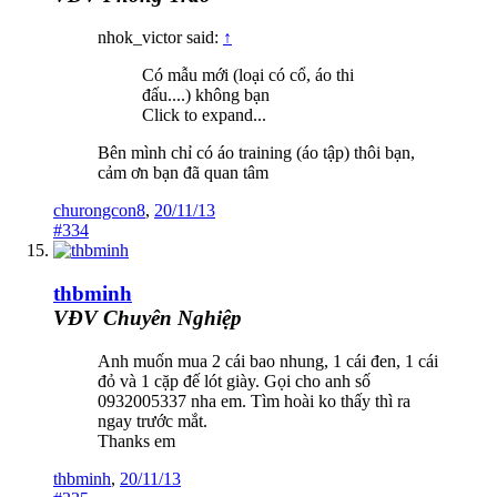
nhok_victor said:
↑
Có mẫu mới (loại có cổ, áo thi
đấu....) không bạn
Click to expand...
Bên mình chỉ có áo training (áo tập) thôi bạn,
cảm ơn bạn đã quan tâm
churongcon8
,
20/11/13
#334
thbminh
VĐV Chuyên Nghiệp
Anh muốn mua 2 cái bao nhung, 1 cái đen, 1 cái
đỏ và 1 cặp đế lót giày. Gọi cho anh số
0932005337 nha em. Tìm hoài ko thấy thì ra
ngay trước mắt.
Thanks em
thbminh
,
20/11/13