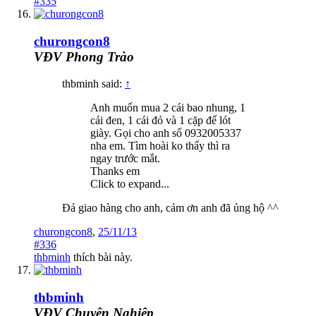
#335
churongcon8
VĐV Phong Trào
thbminh said:
↑
Anh muốn mua 2 cái bao nhung, 1
cái đen, 1 cái đỏ và 1 cặp đế lót
giày. Gọi cho anh số 0932005337
nha em. Tìm hoài ko thấy thì ra
ngay trước mắt.
Thanks em
Click to expand...
Đả giao hàng cho anh, cảm ơn anh đã ủng hộ ^^
churongcon8
,
25/11/13
#336
thbminh
thích bài này.
thbminh
VĐV Chuyên Nghiệp