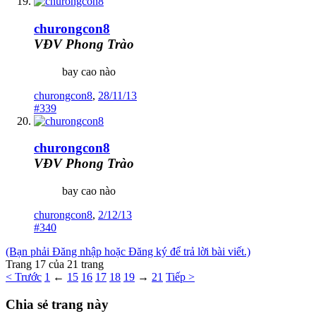
churongcon8
VĐV Phong Trào
bay cao nào
churongcon8
,
28/11/13
#339
churongcon8
VĐV Phong Trào
bay cao nào
churongcon8
,
2/12/13
#340
(Bạn phải Đăng nhập hoặc Đăng ký để trả lời bài viết.)
Trang 17 của 21 trang
< Trước
1
←
15
16
17
18
19
→
21
Tiếp >
Chia sẻ trang này