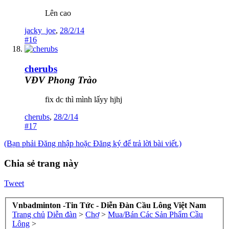
Lên cao
jacky_joe
,
28/2/14
#16
cherubs
VĐV Phong Trào
fix dc thì mình lấyy hjhj
cherubs
,
28/2/14
#17
(Bạn phải Đăng nhập hoặc Đăng ký để trả lời bài viết.)
Chia sẻ trang này
Tweet
Vnbadminton -Tin Tức - Diễn Đàn Cầu Lông Việt Nam
Trang chủ
Diễn đàn
>
Chợ
>
Mua/Bán Các Sản Phẩm Cầu
Lông
>