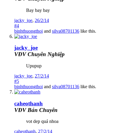
Bay bay bay
jacky_joe
,
26/2/14
#4
binhthuongthoi
and
silva08701136
like this.
jacky_joe
VĐV Chuyên Nghiệp
Upupup
jacky_joe
,
27/2/14
#5
binhthuongthoi
and
silva08701136
like this.
caheothanh
VĐV Bán Chuyên
vot dep quá nhoa
caheothanh
,
27/2/14