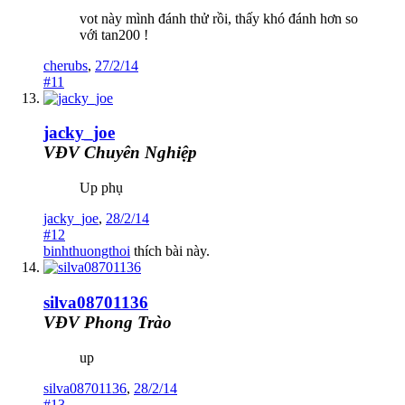
vot này mình đánh thử rồi, thấy khó đánh hơn so
với tan200 !
cherubs
,
27/2/14
#11
jacky_joe
VĐV Chuyên Nghiệp
Up phụ
jacky_joe
,
28/2/14
#12
binhthuongthoi
thích bài này.
silva08701136
VĐV Phong Trào
up
silva08701136
,
28/2/14
#13