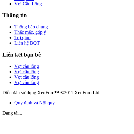
Vợt Cầu Lông
Thông tin
Thông báo chung
Thắc mắc, góp ý
Trợ giúp
Liên hệ BQT
Liên kết bạn bè
Vợt cầu lông
Vợt cầu lông
Vợt cầu lông
Vợt cầu lông
Diễn đàn sử dụng XenForo™ ©2011 XenForo Ltd.
Quy định và Nội quy
Đang tải...