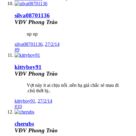
silva08701136
VĐV Phong Trào
up up
silva08701136
,
27/2/14
#9
kittyboy91
VĐV Phong Trào
Vợt này it ai chịu nổi .nên hạ giá chắc sẻ mau đi
.chủ thớt hj..
kittyboy91
,
27/2/14
#10
cherubs
VĐV Phong Trào