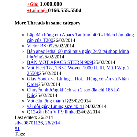
1.000.000
+Giá:
0166.555.5504
+Liên hệ:
More Threads in same category
Lập đàn hóng em Apacs Tantrum 400 - Phiên bản nâng
cấp của T200
26/02/2014
Victor BS 09
25/02/2014
Bán apac lethal 60 mới mua ngày 24/2 tại shop Minh
Phương
25/02/2014
BÁN VỢT APACS STERN 909!
25/02/2014
Vợt Fleet T8 , T6 và Woven 1000 II. III, Mã TW giá
2550k
25/02/2014
Giày Yonex va Lining....Hot....Hàng có sẵn và Nhận
Order
25/02/2014
Chuyển nhượng khách sạn 2 sao địa chỉ 185 Lò
Đúc
25/02/2014
Vợt cầu lông thanh lý
25/02/2014
vài đôi giày Lining size 40 41
24/02/2014
Q12-cần bán VT 9 limited
24/02/2014
Last edited:
26/2/14
silva08701136
,
26/2/14
#1
Tags: