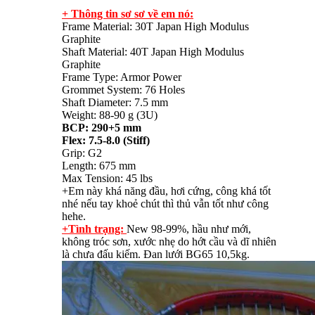
+ Thông tin sơ sơ về em nó:
Frame Material: 30T Japan High Modulus
Graphite
Shaft Material: 40T Japan High Modulus
Graphite
Frame Type: Armor Power
Grommet System: 76 Holes
Shaft Diameter: 7.5 mm
Weight: 88-90 g (3U)
BCP: 290+5 mm
Flex: 7.5-8.0 (Stiff)
Grip: G2
Length: 675 mm
Max Tension: 45 lbs
+Em này khá năng đầu, hơi cứng, công khá tốt
nhé nếu tay khoẻ chút thì thủ vẫn tốt như công
hehe.
+Tình trạng:
New 98-99%, hầu như mới,
không tróc sơn, xước nhẹ do hớt cầu và dĩ nhiên
là chưa đấu kiếm. Đan lưới BG65 10,5kg.