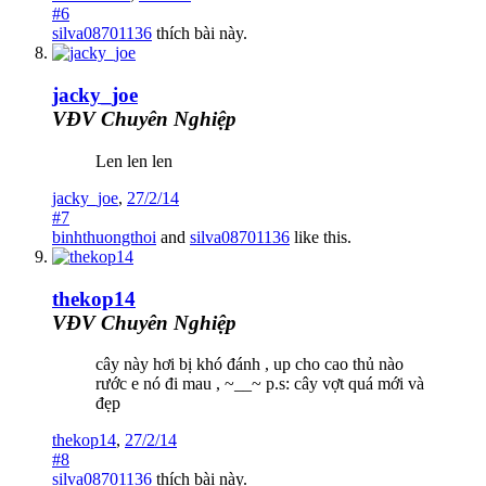
#6
silva08701136
thích bài này.
jacky_joe
VĐV Chuyên Nghiệp
Len len len
jacky_joe
,
27/2/14
#7
binhthuongthoi
and
silva08701136
like this.
thekop14
VĐV Chuyên Nghiệp
cây này hơi bị khó đánh , up cho cao thủ nào
rước e nó đi mau , ~__~ p.s: cây vợt quá mới và
đẹp
thekop14
,
27/2/14
#8
silva08701136
thích bài này.