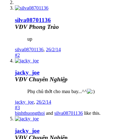
silva08701136
VĐV Phong Trào
up
silva08701136
,
26/2/14
#2
jacky_joe
VĐV Chuyên Nghiệp
Phụ chủ thớt cho mau bay...^^
jacky_joe
,
26/2/14
#3
binhthuongthoi
and
silva08701136
like this.
jacky_joe
VĐV Chuyên Nghiệp