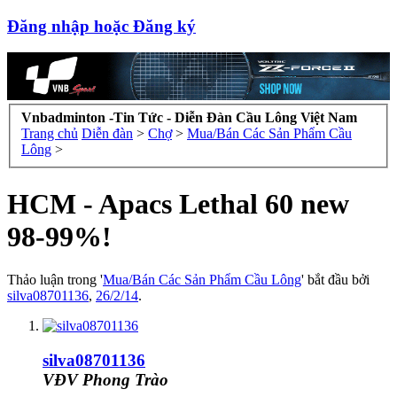
Đăng nhập hoặc Đăng ký
Vnbadminton -Tin Tức - Diễn Đàn Cầu Lông Việt Nam
Trang chủ
Diễn đàn
>
Chợ
>
Mua/Bán Các Sản Phẩm Cầu
Lông
>
HCM - Apacs Lethal 60 new
98-99%!
Thảo luận trong '
Mua/Bán Các Sản Phẩm Cầu Lông
' bắt đầu bởi
silva08701136
,
26/2/14
.
silva08701136
VĐV Phong Trào