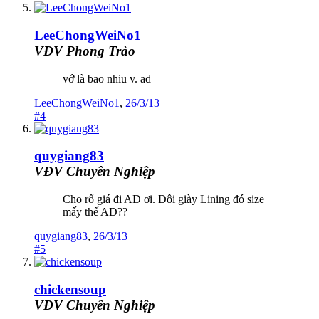
LeeChongWeiNo1
VĐV Phong Trào
vớ là bao nhiu v. ad
LeeChongWeiNo1
,
26/3/13
#4
quygiang83
VĐV Chuyên Nghiệp
Cho rổ giá đi AD ơi. Đôi giày Lining đó size
mấy thế AD??
quygiang83
,
26/3/13
#5
chickensoup
VĐV Chuyên Nghiệp