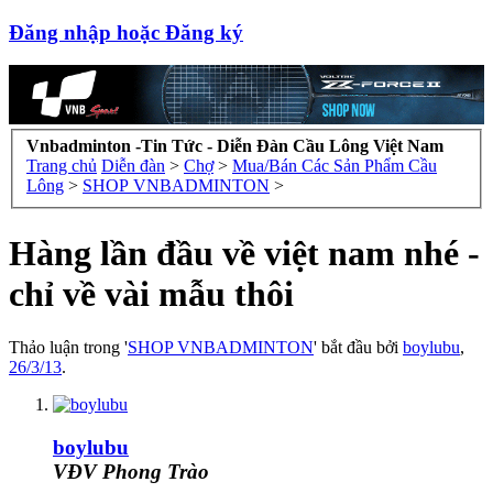
Đăng nhập hoặc Đăng ký
Vnbadminton -Tin Tức - Diễn Đàn Cầu Lông Việt Nam
Trang chủ
Diễn đàn
>
Chợ
>
Mua/Bán Các Sản Phẩm Cầu
Lông
>
SHOP VNBADMINTON
>
Hàng lần đầu về việt nam nhé -
chỉ về vài mẫu thôi
Thảo luận trong '
SHOP VNBADMINTON
' bắt đầu bởi
boylubu
,
26/3/13
.
boylubu
VĐV Phong Trào