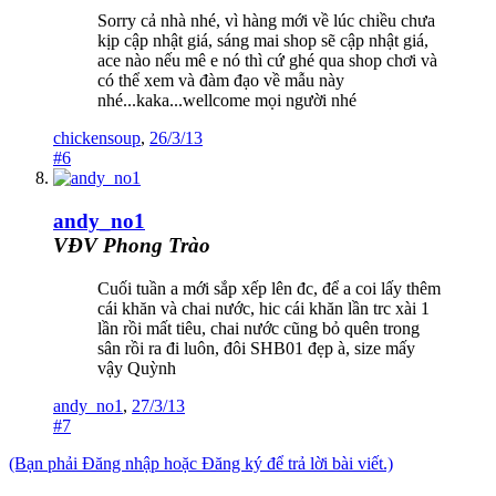
Sorry cả nhà nhé, vì hàng mới về lúc chiều chưa
kịp cập nhật giá, sáng mai shop sẽ cập nhật giá,
ace nào nếu mê e nó thì cứ ghé qua shop chơi và
có thể xem và đàm đạo về mẫu này
nhé...kaka...wellcome mọi người nhé
chickensoup
,
26/3/13
#6
andy_no1
VĐV Phong Trào
Cuối tuần a mới sắp xếp lên đc, để a coi lấy thêm
cái khăn và chai nước, hic cái khăn lần trc xài 1
lần rồi mất tiêu, chai nước cũng bỏ quên trong
sân rồi ra đi luôn, đôi SHB01 đẹp à, size mấy
vậy Quỳnh
andy_no1
,
27/3/13
#7
(Bạn phải Đăng nhập hoặc Đăng ký để trả lời bài viết.)