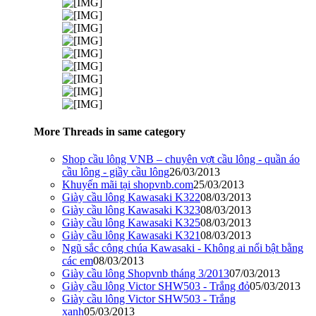
More Threads in same category
Shop cầu lông VNB – chuyên vợt cầu lông - quần áo
cầu lông - giầy cầu lông
26/03/2013
Khuyến mãi tại shopvnb.com
25/03/2013
Giày cầu lông Kawasaki K322
08/03/2013
Giày cầu lông Kawasaki K323
08/03/2013
Giày cầu lông Kawasaki K325
08/03/2013
Giày cầu lông Kawasaki K321
08/03/2013
Ngũ sắc công chúa Kawasaki - Không ai nổi bật bằng
các em
08/03/2013
Giày cầu lông Shopvnb tháng 3/2013
07/03/2013
Giày cầu lông Victor SHW503 - Trắng đỏ
05/03/2013
Giày cầu lông Victor SHW503 - Trắng
xanh
05/03/2013