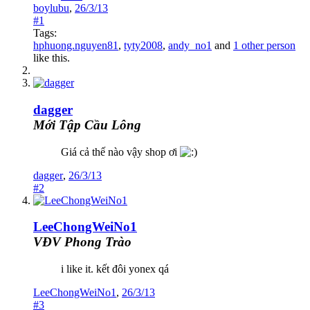
boylubu
,
26/3/13
#1
Tags:
hphuong.nguyen81
,
tyty2008
,
andy_no1
and
1 other person
like this.
dagger
Mới Tập Cầu Lông
Giá cả thế nào vậy shop ơi
dagger
,
26/3/13
#2
LeeChongWeiNo1
VĐV Phong Trào
i like it. kết đôi yonex qá
LeeChongWeiNo1
,
26/3/13
#3