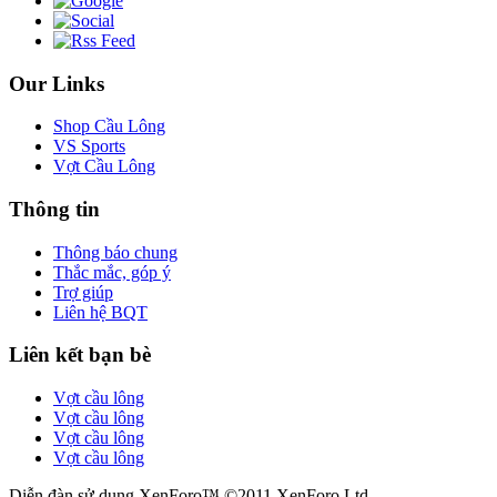
Our Links
Shop Cầu Lông
VS Sports
Vợt Cầu Lông
Thông tin
Thông báo chung
Thắc mắc, góp ý
Trợ giúp
Liên hệ BQT
Liên kết bạn bè
Vợt cầu lông
Vợt cầu lông
Vợt cầu lông
Vợt cầu lông
Diễn đàn sử dụng XenForo™ ©2011 XenForo Ltd.