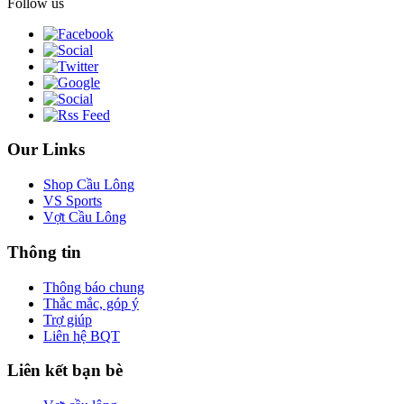
Follow us
Our Links
Shop Cầu Lông
VS Sports
Vợt Cầu Lông
Thông tin
Thông báo chung
Thắc mắc, góp ý
Trợ giúp
Liên hệ BQT
Liên kết bạn bè