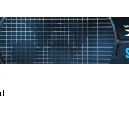
>
ed
3
.