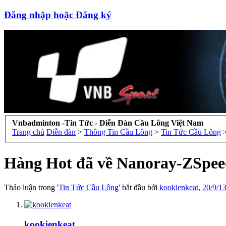
Đăng nhập hoặc Đăng ký
Vnbadminton -Tin Tức - Diễn Đàn Cầu Lông Việt Nam
Trang chủ
Diễn đàn
>
Thông Tin Cầu Lông
>
Tin Tức Cầu Lông
Hàng Hot đã về Nanoray-ZSpe
Thảo luận trong '
Tin Tức Cầu Lông
' bắt đầu bởi
kookienkeat
,
20/9/1
kookienkeat