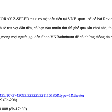
NORAY Z-SPEED =>> có mặt đầu tiên tại VNB sport...sẽ có bài Revie
 sẽ test vợt đầu tiên, có bạn nào muốn thử thì ghé qua sân chơi nhé, t
cả,mong mọi người gọi đến Shop VNBadminont để có những thông tin c
..435.1073743093.323225321116186&type=1&theater
99 (8h-20h)
.008 (8h-17h30)