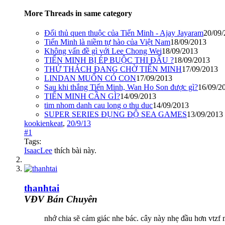
More Threads in same category
Đối thủ quen thuộc của Tiến Minh - Ajay Jayaram
20/09
Tiến Minh là niềm tự hào của Việt Nam
18/09/2013
Không vấn đề gì với Lee Chong Wei
18/09/2013
TIẾN MINH BỊ ÉP BUỘC THI ĐẤU ?
18/09/2013
THỬ THÁCH ĐANG CHỜ TIẾN MINH
17/09/2013
LINDAN MUỐN CÓ CON
17/09/2013
Sau khi thắng Tiến Minh, Wan Ho Son được gì?
16/09/2
TIẾN MINH CẦN GÌ?
14/09/2013
tim nhom danh cau long o thu duc
14/09/2013
SUPER SERIES ĐỤNG ĐỘ SEA GAMES
13/09/2013
kookienkeat
,
20/9/13
#1
Tags:
IsaacLee
thích bài này.
thanhtai
VĐV Bán Chuyên
nhớ chia sẽ cảm giác nhe bác. cây này nhẹ đầu hơn vtzf 