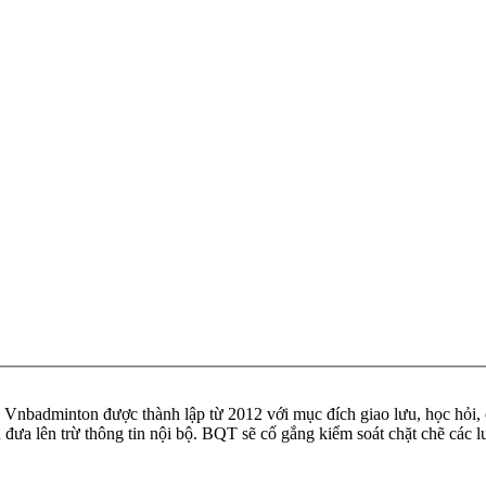
badminton được thành lập từ 2012 với mục đích giao lưu, học hỏi, ch
n đưa lên trừ thông tin nội bộ. BQT sẽ cố gắng kiểm soát chặt chẽ các