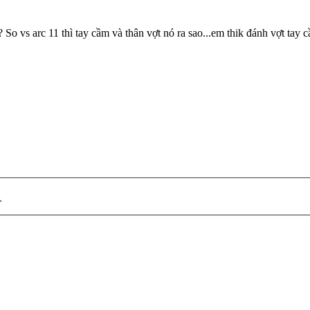
? So vs arc 11 thì tay cầm và thân vợt nó ra sao...em thik đánh vợt ta
>