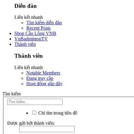
Diễn đàn
Liên kết nhanh
Tìm kiếm diễn đàn
Recent Posts
Shop Cầu Lông VNB
VnBadmintonTV
Thành viên
Thành viên
Liên kết nhanh
Notable Members
Đang truy cập
Hoạt động gần đây
Tìm kiếm
Chỉ tìm trong tiêu đề
Được gửi bởi thành viên: