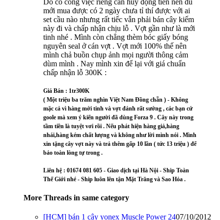
Do có công việc riêng cần huy động tiền nên dù
mới mua được có 2 ngày chưa tỉ thí được với ai
set cầu nào nhưng rất tiếc vẫn phải bán cây kiếm
này đi và chấp nhận chịu lỗ . Vợt gần như là mới
tinh nhé . Mình còn chẳng thèm bóc giấy bóng
nguyên seal ở cán vợt . Vợt mới 100% thế nên
mình chả buồn chụp ảnh mọi người thông cảm
dùm mình . Nay mình xin để lại với giá chuẩn
chấp nhận lỗ 300K :
Giá Bán : 1tr300K
( Một triệu ba trăm nghìn Việt Nam Đồng chẵn ) - Không
mặc cả vì hàng mới tinh và vợt đánh rất sướng , các bạn cứ
goole mà xem ý kiến người đã dùng Forza 9 . Cây này trong
tầm tiền là tuyệt vơi rồi . Nếu phát hiện hàng giả,hàng
nhái,hàng kém chất lượng và không như lời mình nói . Mình
xin tặng cây vợt này và trả thêm gấp 10 lần ( tức 13 triệu ) để
bảo toàn lòng tự trong .
Liên hệ : 01674 081 605 - Giao dịch tại Hà Nội - Ship Toàn
Thế Giới nhé - Ship luôn lên tận Mặt Trăng và Sao Hỏa .
More Threads in same category
[HCM] bán 1 cây yonex Muscle Power 24
07/10/2012