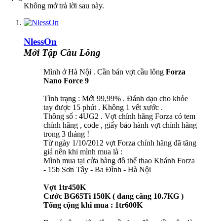
Không mở trả lời sau này.
NlessOn
Mới Tập Cầu Lông
Mình ở Hà Nội . Cần bán vợt cầu lông
Forza
Nano Force 9
Tình trạng : Mới 99,99% . Đánh dạo cho khỏe
tay được 15 phút . Không 1 vết xước .
Thông số : 4UG2 . Vợt chính hãng Forza có tem
chính hãng , code , giấy bảo hành vợt chính hãng
trong 3 tháng !
Từ ngày 1/10/2012 vợt Forza chính hãng đã tăng
giá nên khi mình mua là :
Mình mua tại cửa hàng đồ thể thao Khánh Forza
- 15b Sơn Tây - Ba Đình - Hà Nội
Vợt 1tr450K
Cước BG65Ti 150K ( đang căng 10.7KG )
Tổng cộng khi mua : 1tr600K