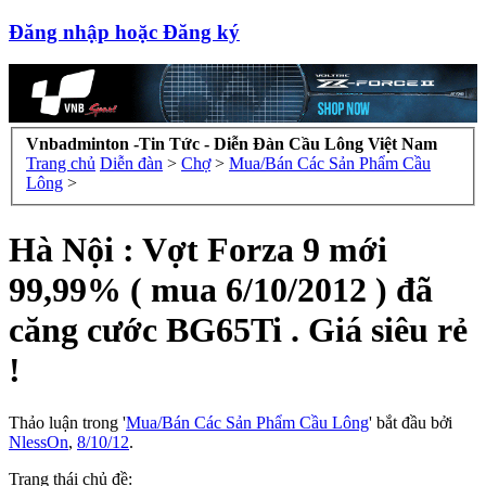
Đăng nhập hoặc Đăng ký
Vnbadminton -Tin Tức - Diễn Đàn Cầu Lông Việt Nam
Trang chủ
Diễn đàn
>
Chợ
>
Mua/Bán Các Sản Phẩm Cầu
Lông
>
Hà Nội : Vợt Forza 9 mới
99,99% ( mua 6/10/2012 ) đã
căng cước BG65Ti . Giá siêu rẻ
!
Thảo luận trong '
Mua/Bán Các Sản Phẩm Cầu Lông
' bắt đầu bởi
NlessOn
,
8/10/12
.
Trạng thái chủ đề: