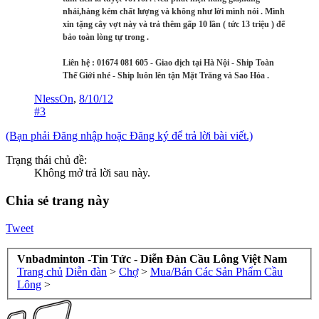
nhái,hàng kém chất lượng và không như lời mình nói . Mình
xin tặng cây vợt này và trả thêm gấp 10 lần ( tức 13 triệu ) để
bảo toàn lòng tự trong .
Liên hệ : 01674 081 605 - Giao dịch tại Hà Nội - Ship Toàn
Thế Giới nhé - Ship luôn lên tận Mặt Trăng và Sao Hỏa .
NlessOn
,
8/10/12
#3
(Bạn phải Đăng nhập hoặc Đăng ký để trả lời bài viết.)
Trạng thái chủ đề:
Không mở trả lời sau này.
Chia sẻ trang này
Tweet
Vnbadminton -Tin Tức - Diễn Đàn Cầu Lông Việt Nam
Trang chủ
Diễn đàn
>
Chợ
>
Mua/Bán Các Sản Phẩm Cầu
Lông
>