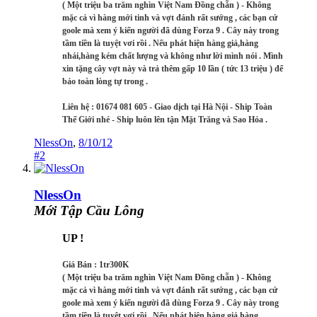
( Một triệu ba trăm nghìn Việt Nam Đồng chẵn ) - Không
mặc cả vì hàng mới tinh và vợt đánh rất sướng , các bạn cứ
goole mà xem ý kiến người đã dùng Forza 9 . Cây này trong
tầm tiền là tuyệt vơi rồi . Nếu phát hiện hàng giả,hàng
nhái,hàng kém chất lượng và không như lời mình nói . Mình
xin tặng cây vợt này và trả thêm gấp 10 lần ( tức 13 triệu ) để
bảo toàn lòng tự trong .
Liên hệ : 01674 081 605 - Giao dịch tại Hà Nội - Ship Toàn
Thế Giới nhé - Ship luôn lên tận Mặt Trăng và Sao Hỏa .
NlessOn
,
8/10/12
#2
NlessOn
Mới Tập Cầu Lông
UP !
Giá Bán : 1tr300K
( Một triệu ba trăm nghìn Việt Nam Đồng chẵn ) - Không
mặc cả vì hàng mới tinh và vợt đánh rất sướng , các bạn cứ
goole mà xem ý kiến người đã dùng Forza 9 . Cây này trong
tầm tiền là tuyệt vơi rồi . Nếu phát hiện hàng giả,hàng