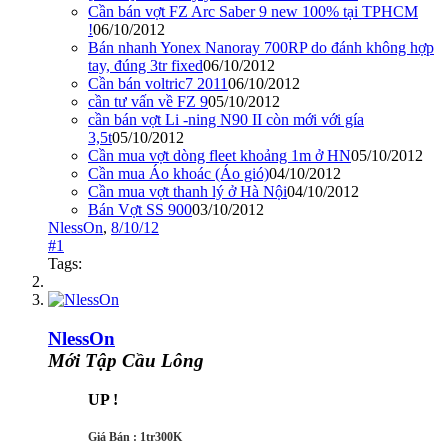
Cần bán vợt FZ Arc Saber 9 new 100% tại TPHCM
!
06/10/2012
Bán nhanh Yonex Nanoray 700RP do đánh không hợp
tay, đúng 3tr fixed
06/10/2012
Cần bán voltric7 2011
06/10/2012
cần tư vấn về FZ 9
05/10/2012
cần bán vợt Li -ning N90 II còn mới với gía
3,5t
05/10/2012
Cần mua vợt dòng fleet khoảng 1m ở HN
05/10/2012
Cần mua Áo khoác (Áo gió)
04/10/2012
Cần mua vợt thanh lý ở Hà Nội
04/10/2012
Bán Vợt SS 900
03/10/2012
NlessOn
,
8/10/12
#1
Tags:
NlessOn
Mới Tập Cầu Lông
UP !
Giá Bán : 1tr300K