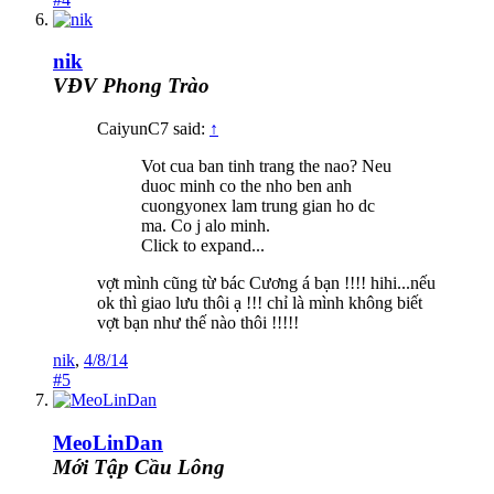
nik
VĐV Phong Trào
CaiyunC7 said:
↑
Vot cua ban tinh trang the nao? Neu
duoc minh co the nho ben anh
cuongyonex lam trung gian ho dc
ma. Co j alo minh.
Click to expand...
vợt mình cũng từ bác Cương á bạn !!!! hihi...nếu
ok thì giao lưu thôi ạ !!! chỉ là mình không biết
vợt bạn như thế nào thôi !!!!!
nik
,
4/8/14
#5
MeoLinDan
Mới Tập Cầu Lông