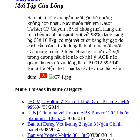
Mới Tập Cầu Lông
Sau một thời gian ngắn ngủi gắn bó nhưng
không hợp nhau. Nay muốn tiễn em Kason
Twister C7 Caiyun về với chồng mới. Hàng em
mua bên manhlamsport, vợt với 98%, đang kăng
bg 65ti 10,8kg, có một vết xước bằng hạt gạo do
cạch cầu còn lại vần lung linh như lúc mới cưới.
Gía mong muốn 2 triệu. Hoặc giao lưu với vợt
tương đương nếu bác nào có nhã ý. ACE nào
quan tâm em nó vui lòng liên hệ 0912.592.142.
Em ở Hà Nội nhé! Thanks các bác đọc bài và up
dùm...
More Threads in same category
[HCM] - Voltric Z Force Ltd 4UG5_JP Code - Mới
99%
04/08/2014
[HN] Cần mua vợt Proace ABS Power 120 Ti hoặc
platinum 110 cũ...
03/08/2014
Bán tui Đựng Vợt li-ning 2 ngăn 3 Ngăn Chính
hãng
03/08/2014
Bán vợt Yonex Voltric 80 - 3tr5
03/08/2014