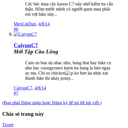
Các bác mua cây kason C7 này nhớ kiểm tra cẩn
thận. Hôm trước mình có người quen mua phải
em vợt fake này...
MeoLinDan
,
4/8/14
#6
CaiyunC7
Mới Tập Cầu Lông
Cam on ban da nhac nho, hang that hay fake cu
nho bac cuongyonex kiem tra hang la biet ngay
ay ma. Chi so chicken
ko biet lai nhin xin
thanh fake thi akay potay...
CaiyunC7
,
4/8/14
#7
(Bạn phải Đăng nhập hoặc Đăng ký để trả lời bài viết.)
Chia sẻ trang này
Tweet