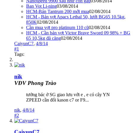
Nanospeed 9900 xấu như con gấu
03/08/2014
Ban Vot Li-ning
03/08/2014
HCM-Bán Tantrum 200 mới mua
02/08/2014
HCM - Bán vợt Apacs Lethal 50, lưới BG65 10.5kg,
850K
02/08/2014
Cần mua vợt pro platinum 110 cũ
02/08/2014
HCM - Cần bán vợt Victor Brave Sword 09 98% + BG
65 10,5kg đã căng
02/08/2014
CaiyunC7
,
4/8/14
#1
Tags:
nik
VĐV Phong Trào
tưởng bác ở SG giao lưu với e , e có cây YN
ZPEED cần đổi kason c7 or F9...
nik
,
4/8/14
#2
CaiyunC7