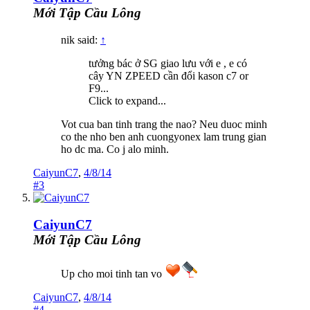
Mới Tập Cầu Lông
nik said:
↑
tưởng bác ở SG giao lưu với e , e có
cây YN ZPEED cần đổi kason c7 or
F9...
Click to expand...
Vot cua ban tinh trang the nao? Neu duoc minh
co the nho ben anh cuongyonex lam trung gian
ho dc ma. Co j alo minh.
CaiyunC7
,
4/8/14
#3
CaiyunC7
Mới Tập Cầu Lông
Up cho moi tinh tan vo
CaiyunC7
,
4/8/14
#4