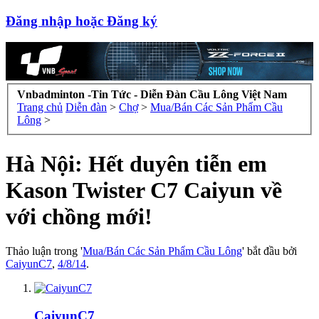
Đăng nhập hoặc Đăng ký
Vnbadminton -Tin Tức - Diễn Đàn Cầu Lông Việt Nam
Trang chủ
Diễn đàn
>
Chợ
>
Mua/Bán Các Sản Phẩm Cầu
Lông
>
Hà Nội: Hết duyên tiễn em
Kason Twister C7 Caiyun về
với chồng mới!
Thảo luận trong '
Mua/Bán Các Sản Phẩm Cầu Lông
' bắt đầu bởi
CaiyunC7
,
4/8/14
.
CaiyunC7