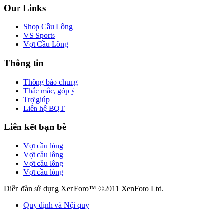
Our Links
Shop Cầu Lông
VS Sports
Vợt Cầu Lông
Thông tin
Thông báo chung
Thắc mắc, góp ý
Trợ giúp
Liên hệ BQT
Liên kết bạn bè
Vợt cầu lông
Vợt cầu lông
Vợt cầu lông
Vợt cầu lông
Diễn đàn sử dụng XenForo™ ©2011 XenForo Ltd.
Quy định và Nội quy