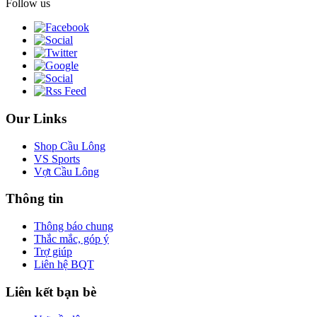
Follow us
Our Links
Shop Cầu Lông
VS Sports
Vợt Cầu Lông
Thông tin
Thông báo chung
Thắc mắc, góp ý
Trợ giúp
Liên hệ BQT
Liên kết bạn bè