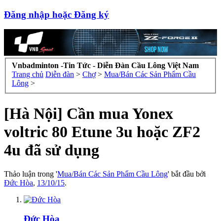
Đăng nhập hoặc Đăng ký
Vnbadminton -Tin Tức - Diễn Đàn Cầu Lông Việt Nam
Trang chủ
Diễn đàn
>
Chợ
>
Mua/Bán Các Sản Phẩm Cầu
Lông
>
[Hà Nội] Cần mua Yonex
voltric 80 Etune 3u hoặc ZF2
4u đã sử dụng
Thảo luận trong '
Mua/Bán Các Sản Phẩm Cầu Lông
' bắt đầu bởi
Đức Hòa
,
13/10/15
.
Đức Hòa