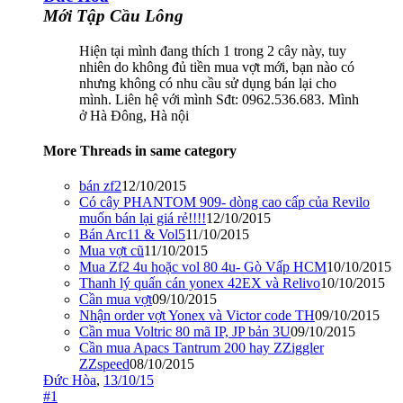
Mới Tập Cầu Lông
Hiện tại mình đang thích 1 trong 2 cây này, tuy
nhiên do không đủ tiền mua vợt mới, bạn nào có
nhưng không có nhu cầu sử dụng bán lại cho
mình. Liên hệ với mình Sđt: 0962.536.683. Mình
ở Hà Đông, Hà nội
More Threads in same category
bán zf2
12/10/2015
Có cây PHANTOM 909- dòng cao cấp của Revilo
muốn bán lại giá rẻ!!!!
12/10/2015
Bán Arc11 & Vol5
11/10/2015
Mua vợt cũ
11/10/2015
Mua Zf2 4u hoặc vol 80 4u- Gò Vấp HCM
10/10/2015
Thanh lý quấn cán yonex 42EX và Relivo
10/10/2015
Cần mua vợt
09/10/2015
Nhận order vợt Yonex và Victor code TH
09/10/2015
Cần mua Voltric 80 mã IP, JP bản 3U
09/10/2015
Cần mua Apacs Tantrum 200 hay ZZiggler
ZZspeed
08/10/2015
Đức Hòa
,
13/10/15
#1