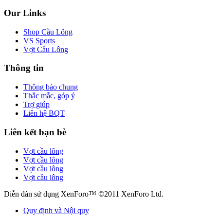
Our Links
Shop Cầu Lông
VS Sports
Vợt Cầu Lông
Thông tin
Thông báo chung
Thắc mắc, góp ý
Trợ giúp
Liên hệ BQT
Liên kết bạn bè
Vợt cầu lông
Vợt cầu lông
Vợt cầu lông
Vợt cầu lông
Diễn đàn sử dụng XenForo™ ©2011 XenForo Ltd.
Quy định và Nội quy