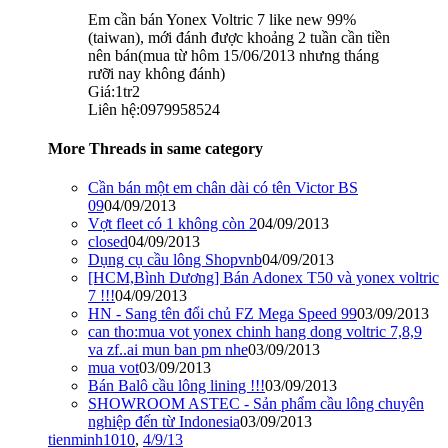
Em cần bán Yonex Voltric 7 like new 99%
(taiwan), mới đánh được khoảng 2 tuần cần tiền
nên bán(mua từ hôm 15/06/2013 nhưng tháng
rưỡi nay không đánh)
Giá:1tr2
Liên hệ:0979958524
More Threads in same category
Cần bán một em chân dài có tên Victor BS
09
04/09/2013
Vợt fleet có 1 không còn 2
04/09/2013
closed
04/09/2013
Dụng cụ cầu lông Shopvnb
04/09/2013
[HCM,Bình Dương] Bán Adonex T50 và yonex voltric
7 !!!
04/09/2013
HN - Sang tên đổi chủ FZ Mega Speed 99
03/09/2013
can tho:mua vot yonex chinh hang dong voltric 7,8,9
va zf..ai mun ban pm nhe
03/09/2013
mua vot
03/09/2013
Bán Balô cầu lông lining !!!
03/09/2013
SHOWROOM ASTEC - Sản phẩm cầu lông chuyên
nghiệp đến từ Indonesia
03/09/2013
tienminh1010
,
4/9/13