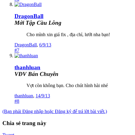
DragonBall
Mới Tập Cầu Lông
Cho mình xin giá fix , địa chỉ, lưới nha bạn!
DragonBall
,
6/9/13
#7
thanhluan
VĐV Bán Chuyên
Vợt còn không bạn. Cho chút hình hài nhé
thanhluan
,
14/9/13
#8
(Bạn phải Đăng nhập hoặc Đăng ký để trả lời bài viết.)
Chia sẻ trang này
Tweet