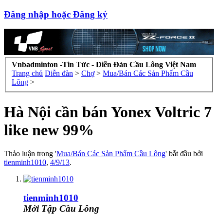
Đăng nhập hoặc Đăng ký
Vnbadminton -Tin Tức - Diễn Đàn Cầu Lông Việt Nam
Trang chủ
Diễn đàn
>
Chợ
>
Mua/Bán Các Sản Phẩm Cầu
Lông
>
Hà Nội cần bán Yonex Voltric 7
like new 99%
Thảo luận trong '
Mua/Bán Các Sản Phẩm Cầu Lông
' bắt đầu bởi
tienminh1010
,
4/9/13
.
tienminh1010
Mới Tập Cầu Lông