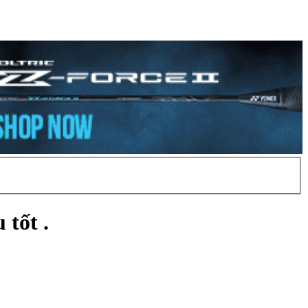
tốt .