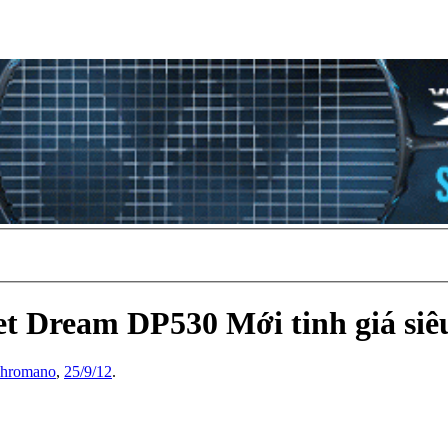
t Dream DP530 Mới tinh giá siêu 
nhromano
,
25/9/12
.