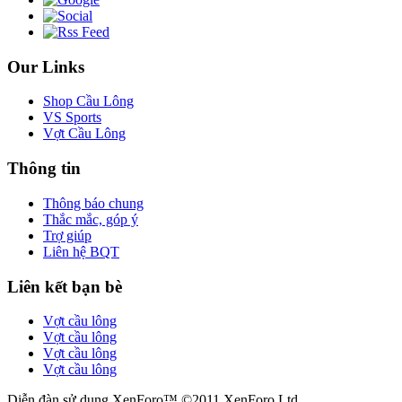
Our Links
Shop Cầu Lông
VS Sports
Vợt Cầu Lông
Thông tin
Thông báo chung
Thắc mắc, góp ý
Trợ giúp
Liên hệ BQT
Liên kết bạn bè
Vợt cầu lông
Vợt cầu lông
Vợt cầu lông
Vợt cầu lông
Diễn đàn sử dụng XenForo™ ©2011 XenForo Ltd.