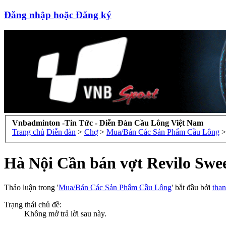
Đăng nhập hoặc Đăng ký
Vnbadminton -Tin Tức - Diễn Đàn Cầu Lông Việt Nam
Trang chủ
Diễn đàn
>
Chợ
>
Mua/Bán Các Sản Phẩm Cầu Lông
>
Hà Nội Cần bán vợt Revilo Swee
Thảo luận trong '
Mua/Bán Các Sản Phẩm Cầu Lông
' bắt đầu bởi
tha
Trạng thái chủ đề:
Không mở trả lời sau này.