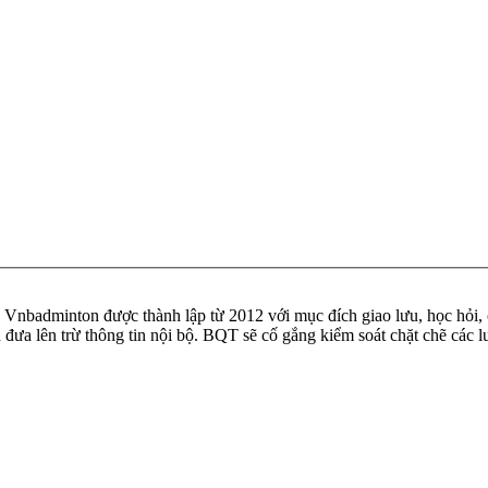
badminton được thành lập từ 2012 với mục đích giao lưu, học hỏi, ch
n đưa lên trừ thông tin nội bộ. BQT sẽ cố gắng kiểm soát chặt chẽ các