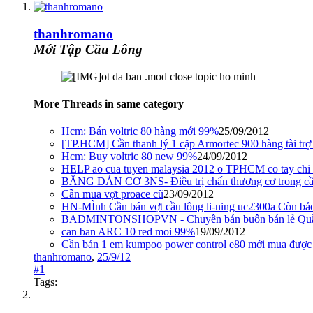
thanhromano
Mới Tập Cầu Lông
ot da ban .mod close topic ho minh
More Threads in same category
Hcm: Bán voltric 80 hàng mới 99%
25/09/2012
[TP.HCM] Cần thanh lý 1 cặp Armortec 900 hàng tài trợ !!
Hcm: Buy voltric 80 new 99%
24/09/2012
HELP ao cua tuyen malaysia 2012 o TPHCM co tay chi m
BĂNG DÁN CƠ 3NS- Điều trị chấn thương cơ trong cầ
Cần mua vợt proace cũ
23/09/2012
HN-MÌnh Cần bán vợt cầu lông li-ning uc2300a Còn bả
BADMINTONSHOPVN - Chuyên bán buôn bán lẻ Quầ
can ban ARC 10 red moi 99%
19/09/2012
Cần bán 1 em kumpoo power control e80 mới mua được 
thanhromano
,
25/9/12
#1
Tags: