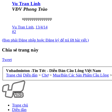
Vu Tran Linh
VĐV Phong Trào
upppppppppppppp
Vu Tran Linh
,
13/4/14
#2
(Bạn phải Đăng nhập hoặc Đăng ký để trả lời bài viết.)
Chia sẻ trang này
Tweet
Vnbadminton -Tin Tức - Diễn Đàn Cầu Lông Việt Nam
Trang chủ
Diễn đàn
>
Chợ
>
Mua/Bán Các Sản Phẩm Cầu Lông
>
Trang chủ
Diễn đàn