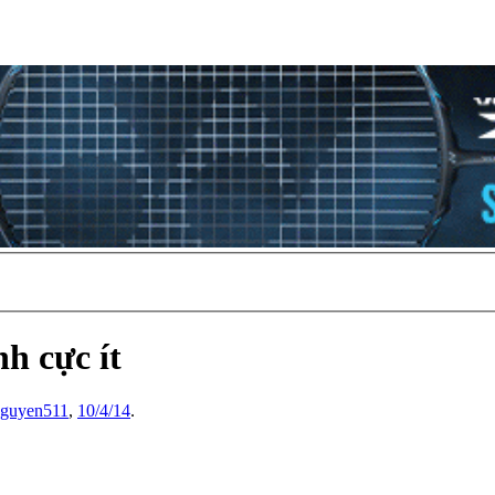
h cực ít
nguyen511
,
10/4/14
.