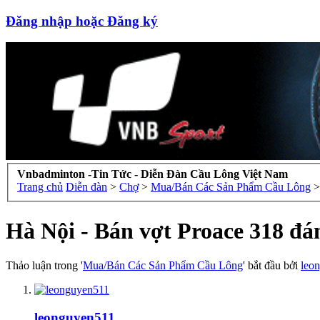
Đăng nhập hoặc Đăng ký
Vnbadminton -Tin Tức - Diễn Đàn Cầu Lông Việt Nam
Trang chủ
Diễn đàn
>
Chợ
>
Mua/Bán Các Sản Phẩm Cầu Lông
>
Hà Nội - Bán vợt Proace 318 đán
Thảo luận trong '
Mua/Bán Các Sản Phẩm Cầu Lông
' bắt đầu bởi
leo
leonguyen511