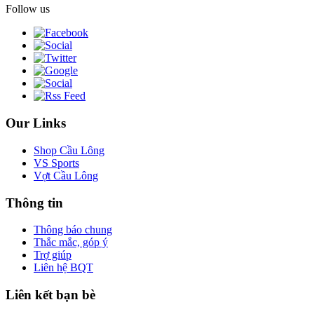
Follow us
Our Links
Shop Cầu Lông
VS Sports
Vợt Cầu Lông
Thông tin
Thông báo chung
Thắc mắc, góp ý
Trợ giúp
Liên hệ BQT
Liên kết bạn bè