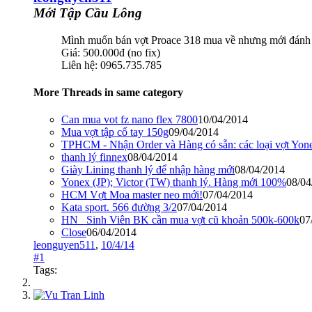
Mới Tập Cầu Lông
Mình muốn bán vợt Proace 318 mua về nhưng mới đánh đ
Giá: 500.000đ (no fix)
Liên hệ: 0965.735.785
More Threads in same category
Can mua vot fz nano flex 7800
10/04/2014
Mua vợt tập cổ tay 150g
09/04/2014
TPHCM - Nhận Order và Hàng có sẵn: các loại vợt Yon
thanh lý finnex
08/04/2014
Giày Lining thanh lý để nhập hàng mới
08/04/2014
Yonex (JP); Victor (TW) thanh lý. Hàng mới 100%
08/04
HCM Vợt Moa master neo mới!
07/04/2014
Kata sport. 566 đường 3/2
07/04/2014
HN_ Sinh Viên BK cần mua vợt cũ khoản 500k-600k
07
Close
06/04/2014
leonguyen511
,
10/4/14
#1
Tags: