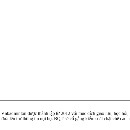
badminton được thành lập từ 2012 với mục đích giao lưu, học hỏi, ch
n đưa lên trừ thông tin nội bộ. BQT sẽ cố gắng kiểm soát chặt chẽ các