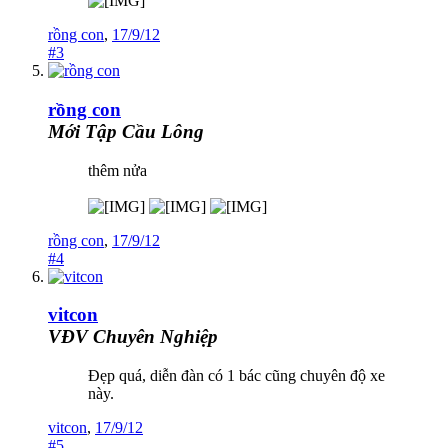
rồng con
,
17/9/12
#3
rồng con
Mới Tập Cầu Lông
thêm nửa
rồng con
,
17/9/12
#4
vitcon
VĐV Chuyên Nghiệp
Đẹp quá, diễn đàn có 1 bác cũng chuyên độ xe
này.
vitcon
,
17/9/12
#5