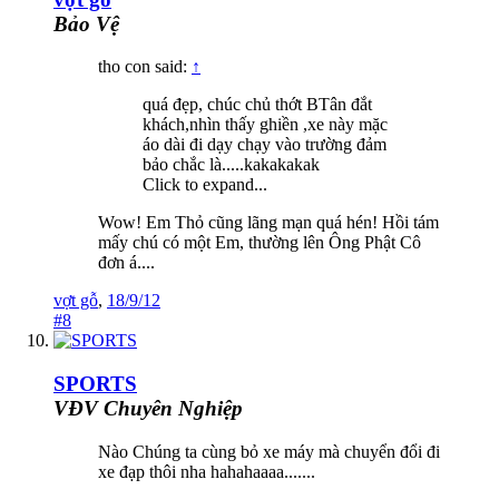
Bảo Vệ
tho con said:
↑
quá đẹp, chúc chủ thớt BTân đắt
khách,nhìn thấy ghiền ,xe này mặc
áo dài đi dạy chạy vào trường đảm
bảo chắc là.....kakakakak
Click to expand...
Wow! Em Thỏ cũng lãng mạn quá hén! Hồi tám
mấy chú có một Em, thường lên Ông Phật Cô
đơn á....
vợt gỗ
,
18/9/12
#8
SPORTS
VĐV Chuyên Nghiệp
Nào Chúng ta cùng bỏ xe máy mà chuyển đổi đi
xe đạp thôi nha hahahaaaa.......