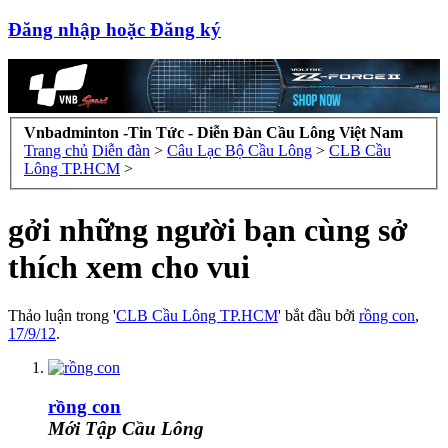
Đăng nhập hoặc Đăng ký
Vnbadminton -Tin Tức - Diễn Đàn Cầu Lông Việt Nam
Trang chủ
Diễn đàn
>
Câu Lạc Bộ Cầu Lông
>
CLB Cầu
Lông TP.HCM
>
gởi những người bạn cùng sở
thích xem cho vui
Thảo luận trong '
CLB Cầu Lông TP.HCM
' bắt đầu bởi
rồng con
,
17/9/12
.
rồng con
Mới Tập Cầu Lông