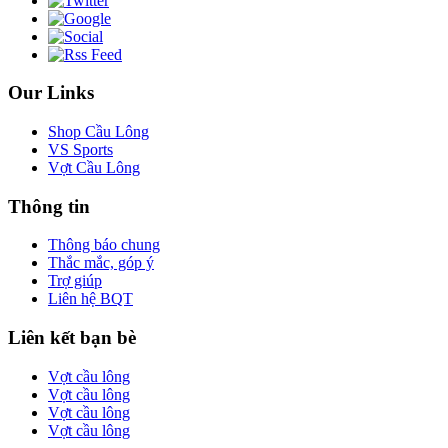
Our Links
Shop Cầu Lông
VS Sports
Vợt Cầu Lông
Thông tin
Thông báo chung
Thắc mắc, góp ý
Trợ giúp
Liên hệ BQT
Liên kết bạn bè
Vợt cầu lông
Vợt cầu lông
Vợt cầu lông
Vợt cầu lông