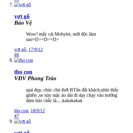
vợt gỗ
Bảo Vệ
Wow! mấy cái Mobylet, mới độc làm
sao=D>=D>=D>
vợt gỗ
,
17/9/12
#6
tho con
VĐV Phong Trào
quá đẹp, chúc chủ thớt BTân đắt khách,nhìn thấy
ghiền ,xe này mặc áo dài đi dạy chạy vào trường
đảm bảo chắc là.....kakakakak
tho con
,
18/9/12
#7
vợt gỗ