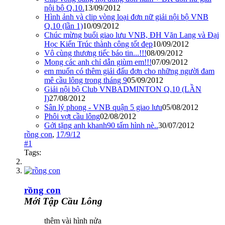
nội bộ Q.10.
13/09/2012
Hình ảnh và clip vòng loại đơn nữ giải nội bộ VNB
Q.10 (lần 1)
10/09/2012
Chúc mừng buổi giao lưu VNB, ĐH Văn Lang và Đại
Học Kiến Trúc thành công tốt đẹp
10/09/2012
Vô cùng thương tiếc báo tin...!!!
08/09/2012
Mong các anh chỉ dẫn giùm em!!!
07/09/2012
em muốn có thêm giải đấu đơn cho những người đam
mê cầu lông trong tháng 9
05/09/2012
Giải nội bộ Club VNBADMINTON Q.10 (LẦN
I)
27/08/2012
Sân lý phong - VNB quận 5 giao lưu
05/08/2012
Phôi vợt cầu lông
02/08/2012
Gởi tặng anh khanh90 tấm hình nè..
30/07/2012
rồng con
,
17/9/12
#1
Tags:
rồng con
Mới Tập Cầu Lông
thêm vài hình nửa