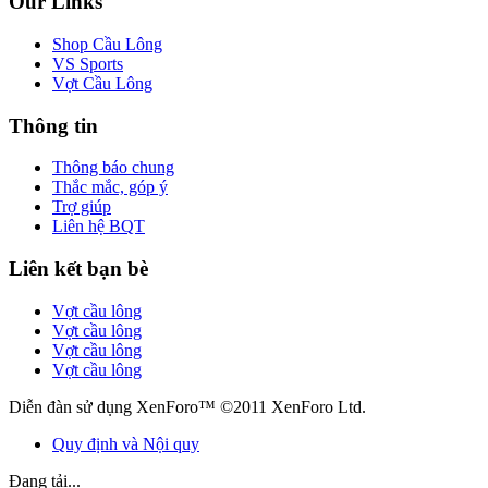
Our Links
Shop Cầu Lông
VS Sports
Vợt Cầu Lông
Thông tin
Thông báo chung
Thắc mắc, góp ý
Trợ giúp
Liên hệ BQT
Liên kết bạn bè
Vợt cầu lông
Vợt cầu lông
Vợt cầu lông
Vợt cầu lông
Diễn đàn sử dụng XenForo™ ©2011 XenForo Ltd.
Quy định và Nội quy
Đang tải...