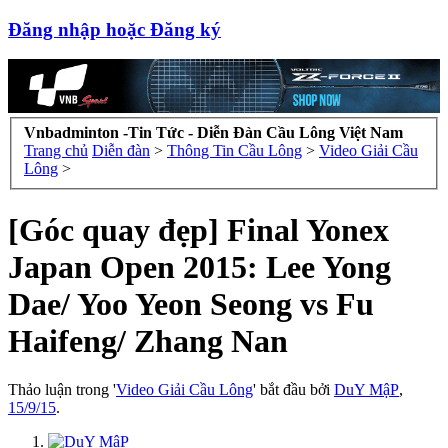
Đăng nhập hoặc Đăng ký
Vnbadminton -Tin Tức - Diễn Đàn Cầu Lông Việt Nam
Trang chủ
Diễn đàn
>
Thông Tin Cầu Lông
>
Video Giải Cầu
Lông
>
[Góc quay đẹp] Final Yonex
Japan Open 2015: Lee Yong
Dae/ Yoo Yeon Seong vs Fu
Haifeng/ Zhang Nan
Thảo luận trong '
Video Giải Cầu Lông
' bắt đầu bởi
DuY MậP
,
15/9/15
.