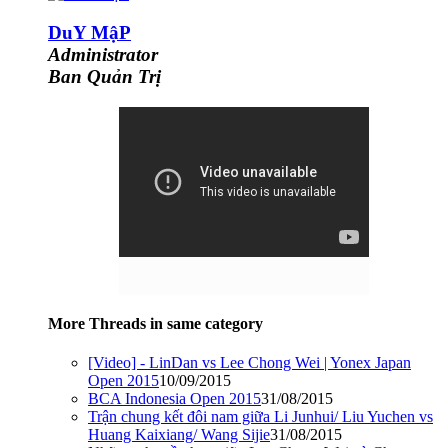
DuY MậP
Administrator
Ban Quản Trị
More Threads in same category
[Video] - LinDan vs Lee Chong Wei | Yonex Japan
Open 2015
10/09/2015
BCA Indonesia Open 2015
31/08/2015
Trận chung kết đôi nam giữa Li Junhui/ Liu Yuchen vs
Huang Kaixiang/ Wang Sijie
31/08/2015