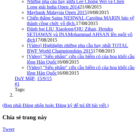
Những pha cầu hay giữa Lee Chong Wei và Chen
Long giải India Open 2014
21/08/2015
Maybank Malaysia Open 2015
19/08/2015
Chiến thắng Saina NEHWAL,Carolina MARIN bảo vệ
thành công chức vô địch.
17/08/2015
Đánh bại LIU Xiaolong/QIU Zihan, Hendra
SETIAWAN và INAMohammad AHSAN lên ngôi vô
địch
17/08/2015
[Video] Highlights những pha cầu hay nhất TOTAL
BWF World Championships 2015
17/08/2015
[Video] "Siêu phẩm" cứu cầu hiếm có của hoa khôi cầu
lông Hàn Quốc
16/08/2015
[Video] "Siêu phẩm" cứu cầu hiếm có của hoa khôi cầu
lông Hàn Quốc
16/08/2015
DuY MậP
,
15/9/15
#1
Tags:
(Bạn phải Đăng nhập hoặc Đăng ký để trả lời bài viết.)
Chia sẻ trang này
Tweet