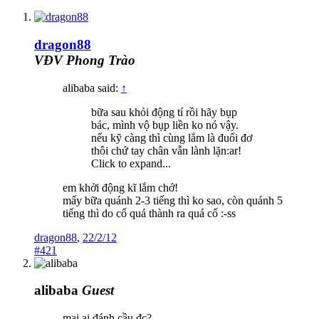
dragon88
VĐV Phong Trào
alibaba said:
↑
bữa sau khỏi động tí rồi hãy bụp
bác, mình vộ bụp liền ko nó vậy.
nếu kỹ càng thì cùng lắm là đuối đơ
thôi chứ tay chân vẫn lành lặn:ar!
Click to expand...
em khởi động kĩ lắm chớ!
mấy bữa quánh 2-3 tiếng thì ko sao, còn quánh 5
tiếng thì do cố quá thành ra quá cố :-ss
dragon88
,
22/2/12
#421
alibaba
Guest
mai ai đánh cầu đc?