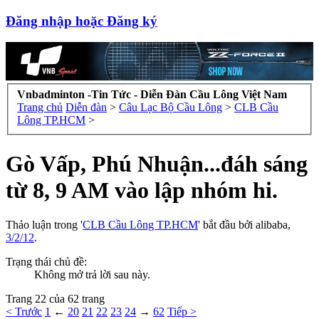
Đăng nhập hoặc Đăng ký
Vnbadminton -Tin Tức - Diễn Đàn Cầu Lông Việt Nam
Trang chủ
Diễn đàn
>
Câu Lạc Bộ Cầu Lông
>
CLB Cầu
Lông TP.HCM
>
Gò Vấp, Phú Nhuận...đáh sáng
từ 8, 9 AM vào lập nhóm hi.
Thảo luận trong '
CLB Cầu Lông TP.HCM
' bắt đầu bởi
alibaba
,
3/2/12
.
Trạng thái chủ đề:
Không mở trả lời sau này.
Trang 22 của 62 trang
< Trước
1
←
20
21
22
23
24
→
62
Tiếp >