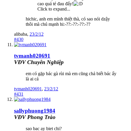
cao quá té đau đấy!
Click to expand...
hichic, anh em mình thiệt thà, có sao nói dzậy
thôi mà chú mạnh hi:-??:-??:-??:-??
alibaba
,
23/2/12
#430
tvmanh020691
VĐV Chuyên Nghiệp
em có gặp bác gà rùi mà em cũng chả biết bác ấy
là ai cả
tvmanh020691
,
23/2/12
#431
sallyphuong1984
VĐV Phong Trào
sao bac ay biet chi?