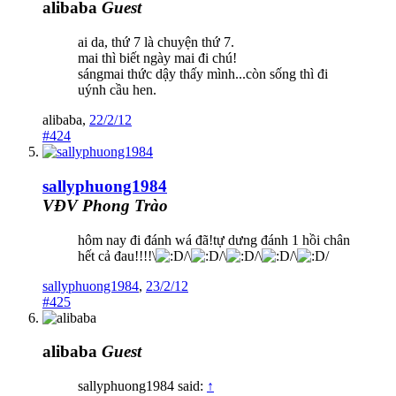
alibaba
Guest
ai da, thứ 7 là chuyện thứ 7.
mai thì biết ngày mai đi chú!
sángmai thức dậy thấy mình...còn sống thì đi
uýnh cầu hen.
alibaba
,
22/2/12
#424
sallyphuong1984
VĐV Phong Trào
hôm nay đi đánh wá đã!tự dưng đánh 1 hồi chân
hết cả đau!!!!\
/\
/\
/\
/\
/
sallyphuong1984
,
23/2/12
#425
alibaba
Guest
sallyphuong1984 said:
↑