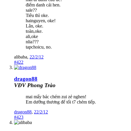
điểm danh cái hen.
sale??
Tiêu thì oke.
hainguyen, oke!
Lân, oke.
toàn,oke.
ali,oke
nlia???
tapchoicu, no.
alibaba
,
22/2/12
#422
dragon88
VĐV Phong Trào
mai mấy bác chém zui zẻ nghen!
Em dưỡng thương để tối t7 chém tiếp.
dragon88
,
22/2/12
#423