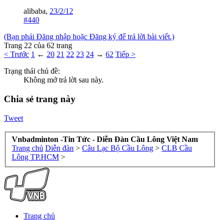
alibaba
,
23/2/12
#440
(Bạn phải Đăng nhập hoặc Đăng ký để trả lời bài viết.)
Trang 22 của 62 trang
< Trước
1
←
20
21
22
23
24
→
62
Tiếp >
Trạng thái chủ đề:
Không mở trả lời sau này.
Chia sẻ trang này
Tweet
Vnbadminton -Tin Tức - Diễn Đàn Cầu Lông Việt Nam
Trang chủ
Diễn đàn
>
Câu Lạc Bộ Cầu Lông
>
CLB Cầu
Lông TP.HCM
>
Trang chủ