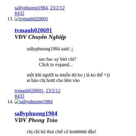
sallyphuong1984
,
23/2/12
#432
tvmanh020691
VĐV Chuyên Nghiệp
sallyphuong1984 said:
↑
sao bac ay biet chi?
Click to expand...
một khi người ta muốn thì ko j là ko thể =))
ai bảo chị hottt cho lém vào
tvmanh020691
,
23/2/12
#433
sallyphuong1984
VĐV Phong Trào
chị chỉ hú thui chứ có hotttttttttt đâu!