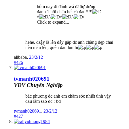
hôm nay đi đánh wá đã!tự dưng
đánh 1 hồi chân hết cả đau!!!!\
/\
/\
/\
/\
/
Click to expand...
hehe, dzậy là lên đây gặp đc anh chàng đẹp chai
nên máu lên, quên đau lun hi
alibaba
,
23/2/12
#426
tvmanh020691
VĐV Chuyên Nghiệp
bác phương dc anh em chăm sóc nhiệt tình vậy
đau làm sao dc :-bd
tvmanh020691
,
23/2/12
#427