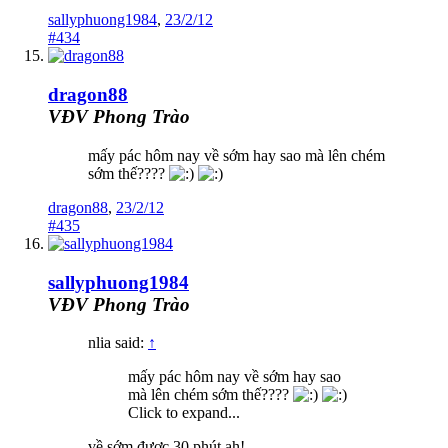
sallyphuong1984
,
23/2/12
#434
dragon88
VĐV Phong Trào
mấy pác hôm nay về sớm hay sao mà lên chém
sớm thế????
dragon88
,
23/2/12
#435
sallyphuong1984
VĐV Phong Trào
nlia said:
↑
mấy pác hôm nay về sớm hay sao
mà lên chém sớm thế????
Click to expand...
về sớm được 30 phút ah!