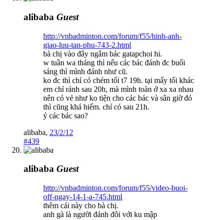
alibaba
Guest
http://vnbadminton.com/forum/f55/hinh-anh-
giao-luu-tan-phu-743-2.html
bà chị vào đây ngắm bác gatapchoi hi.
w tuần wa tháng thì nếu các bác đánh đc buổi
sáng thì mình đánh như cũ.
ko đc thì chỉ có chém tối t7 19h. tại mấy tối khác
em chỉ rảnh sau 20h, mà mình toàn ở xa xa nhau
nên có vẻ như ko tiện cho các bác và sân giờ đó
thì cũng khá hiếm. chỉ có sau 21h.
ý các bác sao?
alibaba
,
23/2/12
#439
alibaba
Guest
http://vnbadminton.com/forum/f55/video-buoi-
off-ngay-14-1-a-745.html
thêm cái này cho bà chị.
anh gà là người đánh đôi với ku mập