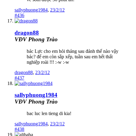
sallyphuong1984
,
23/2/12
#436
dragon88
VĐV Phong Trào
bác Lực cho em hỏi tháng sau đánh thế nào vậy
bác? để em còn sắp xếp, tuần sau em hết thất
nghiệp roài !!! :-w :-w
dragon88
,
23/2/12
#437
sallyphuong1984
VĐV Phong Trào
bac luc len tieng di kia!
sallyphuong1984
,
23/2/12
#438