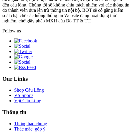
đến cầu lông. Chúng tôi sẽ không chịu trách nhiệm với các thông tin
do thành viên đưa lên trừ thông tin nội bộ. BQT sẽ cố gắng kiểm
soát chặt chẽ các luồng thông tin Website đang hoạt động thử
nghiệm, chờ giấy phép MXH của Bộ TT & TT.
Follow us
Our Links
Shop Cầu Lông
VS Sports
Vợt Cầu Lông
Thông tin
Thông báo chung
Thắc mắc, góp ý