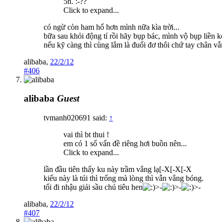
5h. :-??
Click to expand...
có ngừ còn ham hố hơn mình nữa kìa trời...
bữa sau khỏi động tí rồi hãy bụp bác, mình vộ bụp liền k
nếu kỹ càng thì cùng lắm là đuối đơ thôi chứ tay chân vẫn
alibaba
,
22/2/12
#406
alibaba
Guest
tvmanh020691 said:
↑
vai thì bt thui !
em có 1 số vấn đề riêng hơi buồn nên...
Click to expand...
lần đầu tiên thấy ku này trầm vắng lạ[-X[-X[-X
kiểu này là túi thì trống mà lòng thì vẫn vắng bóng.
tối đi nhậu giải sầu chú tiêu hen
>-
>-
>-
alibaba
,
22/2/12
#407