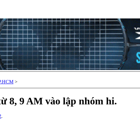
TP.HCM
>
ừ 8, 9 AM vào lập nhóm hi.
2
.