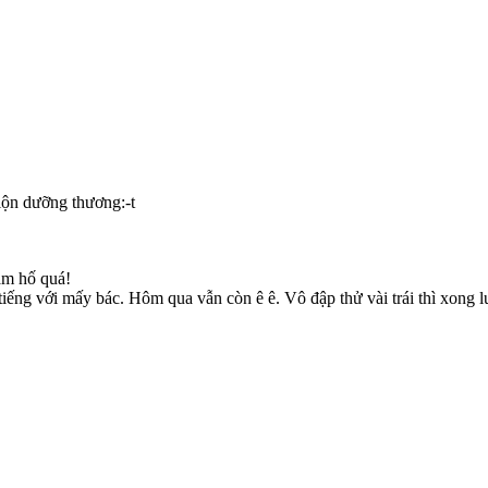
lộn dưỡng thương:-t
am hố quá!
3 tiếng với mấy bác. Hôm qua vẫn còn ê ê. Vô đập thử vài trái thì xong l