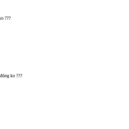
ko ???
 đúng ko ???