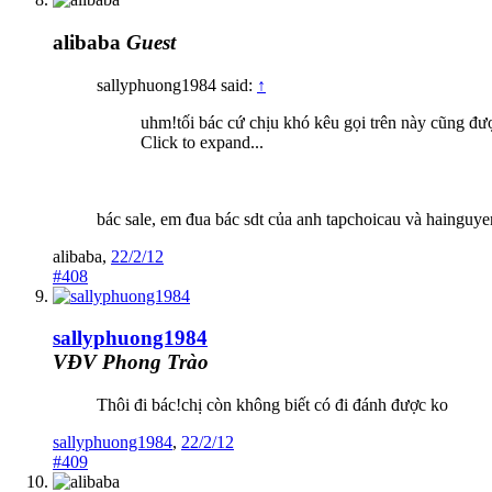
alibaba
Guest
sallyphuong1984 said:
↑
uhm!tối bác cứ chịu khó kêu gọi trên này cũng đư
Click to expand...
bác sale, em đua bác sdt của anh tapchoicau và hainguye
alibaba
,
22/2/12
#408
sallyphuong1984
VĐV Phong Trào
Thôi đi bác!chị còn không biết có đi đánh được ko
sallyphuong1984
,
22/2/12
#409