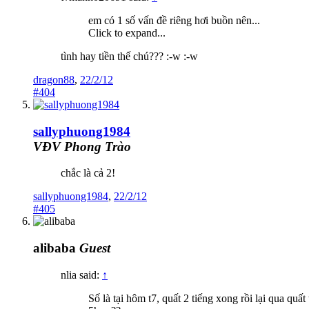
em có 1 số vấn đề riêng hơi buồn nên...
Click to expand...
tình hay tiền thế chú??? :-w :-w
dragon88
,
22/2/12
#404
sallyphuong1984
VĐV Phong Trào
chắc là cả 2!
sallyphuong1984
,
22/2/12
#405
alibaba
Guest
nlia said:
↑
Số là tại hôm t7, quất 2 tiếng xong rồi lại qua quấ