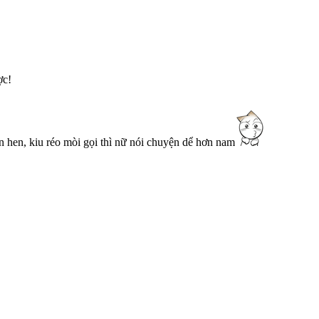
ợc!
n hen, kiu réo mòi gọi thì nữ nói chuyện dể hơn nam