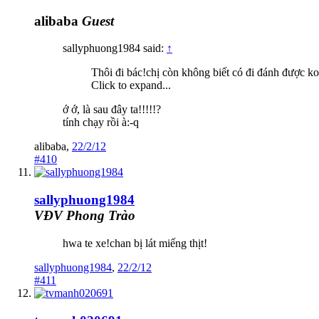
alibaba
Guest
sallyphuong1984 said:
↑
Thôi đi bác!chị còn không biết có đi đánh được ko
Click to expand...
ớ ớ, là sau đây ta!!!!!?
tính chạy rồi à:-q
alibaba
,
22/2/12
#410
sallyphuong1984
VĐV Phong Trào
hwa te xe!chan bị lát miếng thịt!
sallyphuong1984
,
22/2/12
#411