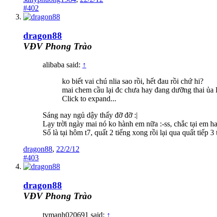
#402
dragon88
VĐV Phong Trào
alibaba said:
↑
ko biết vai chú nlia sao rồi, hết đau rồi chứ hi?
mai chem cầu lại đc chưa hay đang dưỡng thai ủa 
Click to expand...
Sáng nay ngủ dậy thấy đỡ đỡ :|
Lạy trời ngày mai nó ko hành em nữa :-ss, chắc tại em h
Số là tại hôm t7, quất 2 tiếng xong rồi lại qua quất tiếp 
dragon88
,
22/2/12
#403
dragon88
VĐV Phong Trào
tvmanh020691 said:
↑