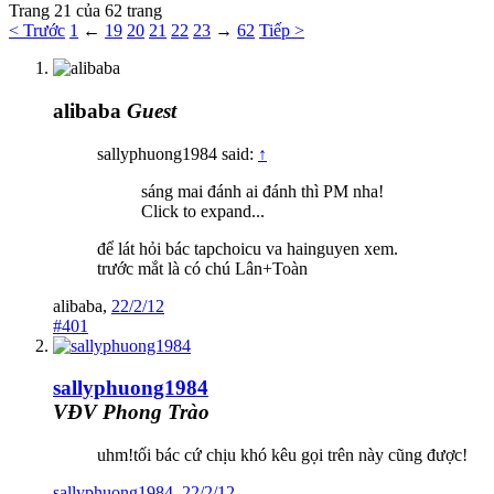
Trang 21 của 62 trang
< Trước
1
←
19
20
21
22
23
→
62
Tiếp >
alibaba
Guest
sallyphuong1984 said:
↑
sáng mai đánh ai đánh thì PM nha!
Click to expand...
để lát hỏi bác tapchoicu va hainguyen xem.
trước mắt là có chú Lân+Toàn
alibaba
,
22/2/12
#401
sallyphuong1984
VĐV Phong Trào
uhm!tối bác cứ chịu khó kêu gọi trên này cũng được!
sallyphuong1984
,
22/2/12