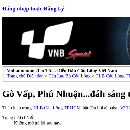
Đăng nhập hoặc Đăng ký
Vnbadminton -Tin Tức - Diễn Đàn Cầu Lông Việt Nam
Trang chủ
Diễn đàn
>
Câu Lạc Bộ Cầu Lông
>
CLB Cầu Lông 
Gò Vấp, Phú Nhuận...đáh sáng t
Thảo luận trong '
CLB Cầu Lông TP.HCM
' bắt đầu bởi
alibaba
,
3/2/1
Trạng thái chủ đề:
Không mở trả lời sau này.