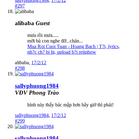
sallyphuong1984
,
17/2/12
#297
alibaba
Guest
mưa rồi mưa.....
mời bà con nghe đỡ...chán...
Mua Roi Cuoi Tuan - Hoang Bach | T?i, lyrics,
nh?c ch? bi ht, upload b?i reiinbow
alibaba
,
17/2/12
#298
sallyphuong1984
VĐV Phong Trào
hình này thấy bác mập hơn bây giờ thì phải!
sallyphuong1984
,
17/2/12
#299
sallyphuong1984