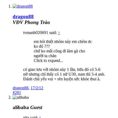
dragon88
VĐV Phong Trào
tvmanh020691 said:
↑
em hỏi thiệt nhóm này em chém dc
ko đó ???
chứ ko mất công đi làm gà cho
người ta chăn
Click to expand...
có giao lưu với nhóm này 1 lần, bữa đó có 5-6
nữ nhưng chỉ thấy có 1 nữ U30, nam thì 3-4 anh.
Đánh chủ yếu vui + rèn luyện sức khỏe thui à.
dragon88
,
17/2/12
#281
alibaba
Guest
nlia said:
↑