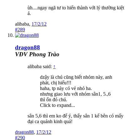
ùh....ngay ngã tư to hiến thành với lý thường kiệt
á.
alibaba
,
17/2/12
#289
dragon88
VĐV Phong Trào
alibaba said:
↑
dzậy là chú cũng biết nhóm này, anh
phát, chị hiếu!!!
haha, tp này có vẻ nhỏ ha.
nhưng giao lưu với nhóm sân1, 5.,6
thì ổn đó chú.
Click to expand...
sân 5,6 thì em ko để ý, thấy sân 1 kế bên có mấy
đại ca quánh kinh quá!
dragon88
,
17/2/12
#290