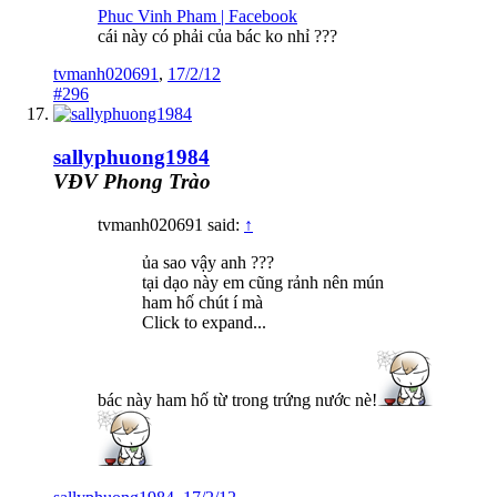
Phuc Vinh Pham | Facebook
cái này có phải của bác ko nhỉ ???
tvmanh020691
,
17/2/12
#296
sallyphuong1984
VĐV Phong Trào
tvmanh020691 said:
↑
ủa sao vậy anh ???
tại dạo này em cũng rảnh nên mún
ham hố chút í mà
Click to expand...
bác này ham hố từ trong trứng nước nè!