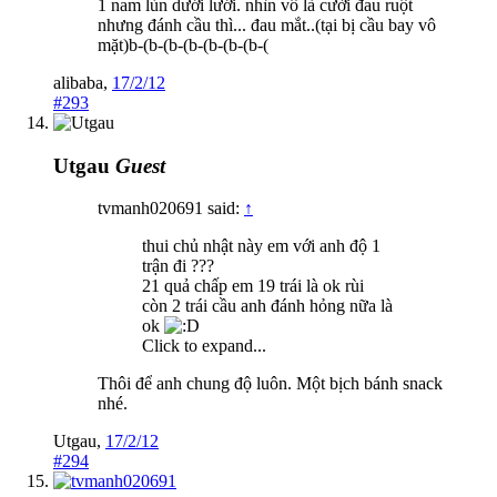
1 nam lùn dưới lưới. nhìn vô là cười đau ruột
nhưng đánh cầu thì... đau mắt..(tại bị cầu bay vô
mặt)b-(b-(b-(b-(b-(b-(b-(
alibaba
,
17/2/12
#293
Utgau
Guest
tvmanh020691 said:
↑
thui chủ nhật này em với anh độ 1
trận đi ???
21 quả chấp em 19 trái là ok rùi
còn 2 trái cầu anh đánh hỏng nữa là
ok
Click to expand...
Thôi để anh chung độ luôn. Một bịch bánh snack
nhé.
Utgau
,
17/2/12
#294