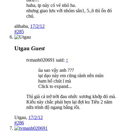
haha, tp này có vẻ nhỏ ha.
nhưng giao lưu với nhóm sân1, 5.,6 thì ổn đó
chú.
alibaba
,
17/2/12
#285
Utgau
Guest
tvmanh020691 said:
↑
ủa sao vậy anh ???
tại dạo này em cũng rảnh nên mún
ham hố chút í mà
Click to expand...
Thì già cả trở trời đau nhức xương khớp đó mà.
Kiểu này chắc phải hẹn lại đợi ku Tiêu 2 năm
nữa trình độ ngang bằng rồi.
Utgau
,
17/2/12
#286