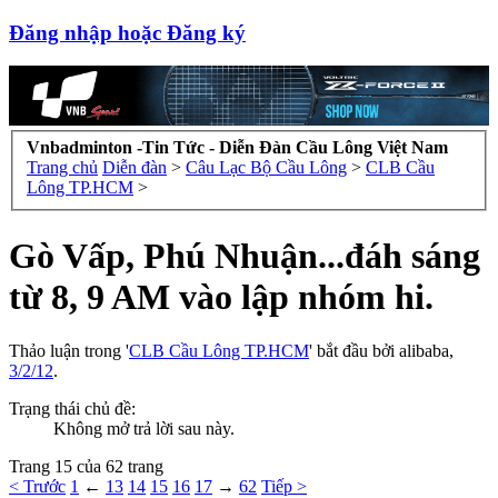
Đăng nhập hoặc Đăng ký
Vnbadminton -Tin Tức - Diễn Đàn Cầu Lông Việt Nam
Trang chủ
Diễn đàn
>
Câu Lạc Bộ Cầu Lông
>
CLB Cầu
Lông TP.HCM
>
Gò Vấp, Phú Nhuận...đáh sáng
từ 8, 9 AM vào lập nhóm hi.
Thảo luận trong '
CLB Cầu Lông TP.HCM
' bắt đầu bởi
alibaba
,
3/2/12
.
Trạng thái chủ đề:
Không mở trả lời sau này.
Trang 15 của 62 trang
< Trước
1
←
13
14
15
16
17
→
62
Tiếp >