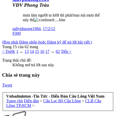
VĐV Phong Trào
mưa làm người ta lười thì phải!mai mà mưa thế
này thì
....bùn
sallyphuong1984
,
17/2/12
#300
(Bạn phải Đăng nhập hoặc Đăng ký để trả lời bài viết.)
Trang 15 của 62 trang
< Trước
1
←
13
14
15
16
17
→
62
Tiếp >
Trạng thái chủ đề:
Không mở trả lời sau này.
Chia sẻ trang này
Tweet
Vnbadminton -Tin Tức - Diễn Đàn Cầu Lông Việt Nam
Trang chủ
Diễn đàn
>
Câu Lạc Bộ Cầu Lông
>
CLB Cầu
Lông TP.HCM
>