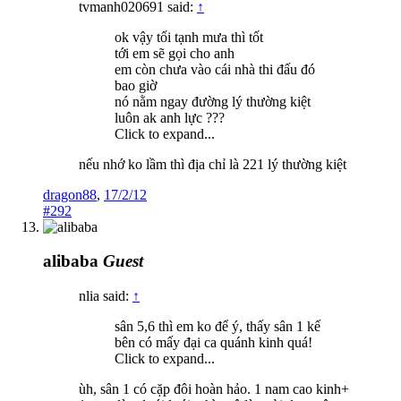
tvmanh020691 said:
↑
ok vậy tối tạnh mưa thì tốt
tới em sẽ gọi cho anh
em còn chưa vào cái nhà thi đấu đó
bao giờ
nó nằm ngay đường lý thường kiệt
luôn ak anh lực ???
Click to expand...
nếu nhớ ko lầm thì địa chỉ là 221 lý thường kiệt
dragon88
,
17/2/12
#292
alibaba
Guest
nlia said:
↑
sân 5,6 thì em ko để ý, thấy sân 1 kế
bên có mấy đại ca quánh kinh quá!
Click to expand...
ùh, sân 1 có cặp đôi hoàn hảo. 1 nam cao kinh+