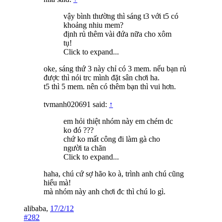
vậy bình thường thì sáng t3 với t5 có
khoảng nhiu mem?
định rủ thêm vài đứa nữa cho xôm
tụ!
Click to expand...
oke, sáng thứ 3 này chỉ có 3 mem. nếu bạn rủ
được thì nói trc mình đặt sân chơi ha.
t5 thì 5 mem. nên có thêm bạn thì vui hơn.
tvmanh020691 said:
↑
em hỏi thiệt nhóm này em chém dc
ko đó ???
chứ ko mất công đi làm gà cho
người ta chăn
Click to expand...
haha, chú cứ sợ hão ko à, trình anh chú cũng
hiểu mà!
mà nhóm này anh chơi đc thì chú lo gì.
alibaba
,
17/2/12
#282