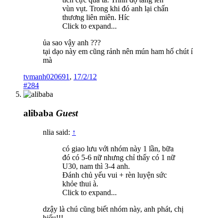
vùn vụt. Trong khi đó anh lại chấn
thương liên miên. Híc
Click to expand...
ủa sao vậy anh ???
tại dạo này em cũng rảnh nên mún ham hố chút í
mà
tvmanh020691
,
17/2/12
#284
alibaba
Guest
nlia said:
↑
có giao lưu với nhóm này 1 lần, bữa
đó có 5-6 nữ nhưng chỉ thấy có 1 nữ
U30, nam thì 3-4 anh.
Đánh chủ yếu vui + rèn luyện sức
khỏe thui à.
Click to expand...
dzậy là chú cũng biết nhóm này, anh phát, chị
hiếu!!!