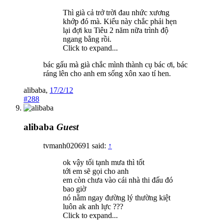
Thì già cả trở trời đau nhức xương
khớp đó mà. Kiểu này chắc phải hẹn
lại đợi ku Tiêu 2 năm nữa trình độ
ngang bằng rồi.
Click to expand...
bác gấu mà già chắc mình thành cụ bác ơi, bác
ráng lên cho anh em sống xôn xao tí hen.
alibaba
,
17/2/12
#288
alibaba
Guest
tvmanh020691 said:
↑
ok vậy tối tạnh mưa thì tốt
tới em sẽ gọi cho anh
em còn chưa vào cái nhà thi đấu đó
bao giờ
nó nằm ngay đường lý thường kiệt
luôn ak anh lực ???
Click to expand...