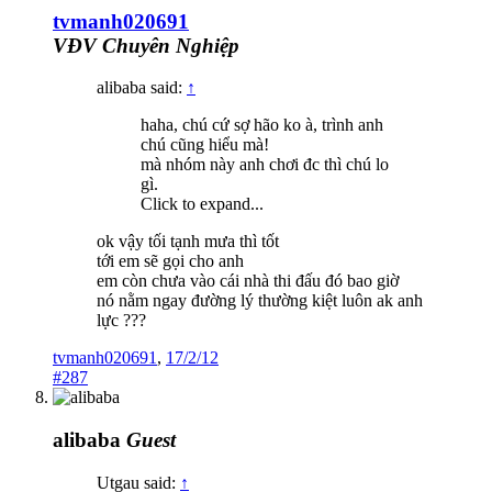
tvmanh020691
VĐV Chuyên Nghiệp
alibaba said:
↑
haha, chú cứ sợ hão ko à, trình anh
chú cũng hiểu mà!
mà nhóm này anh chơi đc thì chú lo
gì.
Click to expand...
ok vậy tối tạnh mưa thì tốt
tới em sẽ gọi cho anh
em còn chưa vào cái nhà thi đấu đó bao giờ
nó nằm ngay đường lý thường kiệt luôn ak anh
lực ???
tvmanh020691
,
17/2/12
#287
alibaba
Guest
Utgau said:
↑