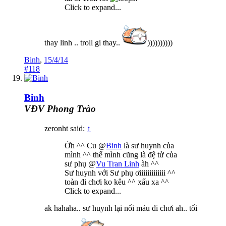
Click to expand...
thay linh .. troll gi thay..
))))))))))
Binh
,
15/4/14
#118
Binh
VĐV Phong Trào
zeronht said:
↑
Ớh ^^ Cu @
Binh
là sư huynh của
mình ^^ thế mình cũng là đệ tử của
sư phụ @
Vu Tran Linh
àh ^^
Sư huynh với Sư phụ ơiiiiiiiiiiiii ^^
toàn đi chơi ko kêu ^^ xấu xa ^^
Click to expand...
ak hahaha.. sư huynh lại nổi máu đi chơi ah.. tối