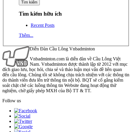
Tìm kiếm hữu ích
Recent Posts
Thêm...
Diễn Đàn Cầu Lông Vnbadminton
Vnbadminton.com là diễn đàn về Cầu Lông Việt
Nam. Vnbadminton được thành lập từ 2012 với mục
đích giao lưu, học hỏi, chia sẻ và thảo luận mọi vấn đề liên quan
đến cầu lông. Chúng tôi sẽ không chịu trách nhiệm với các thông tin
do thành viên đưa lên trừ thông tin nội bộ. BQT sẽ cố gắng kiểm
soát chặt chẽ các luồng thông tin Website đang hoạt động thử
nghiệm, chờ giấy phép MXH của Bộ TT & TT.
Follow us