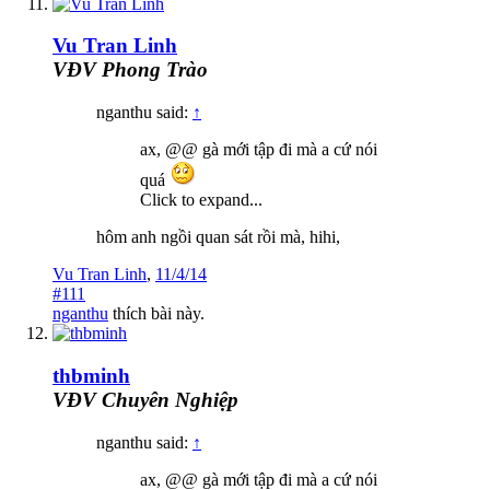
Vu Tran Linh
VĐV Phong Trào
nganthu said:
↑
ax, @@ gà mới tập đi mà a cứ nói
quá
Click to expand...
hôm anh ngồi quan sát rồi mà, hihi,
Vu Tran Linh
,
11/4/14
#111
nganthu
thích bài này.
thbminh
VĐV Chuyên Nghiệp
nganthu said:
↑
ax, @@ gà mới tập đi mà a cứ nói