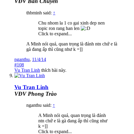
VĐV Bán Chuyên
thbminh said:
↑
Chu nhom la 1 co gai xinh dep nen
topic ron rang han len
Click to expand...
A Minh nói quá, quan trọng là đánh ntn chứ e là
gà đang ấp thì cũng như k =]]
nganthu
,
11/4/14
#108
Vu Tran Linh
thích bài này.
Vu Tran Linh
VĐV Phong Trào
nganthu said:
↑
A Minh nói quá, quan trọng là đánh
ntn chứ e là gà đang ấp thì cũng như
k =]]
Click to expand...