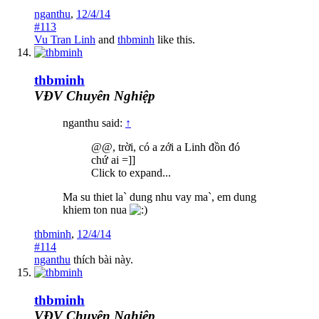
nganthu
,
12/4/14
#113
Vu Tran Linh
and
thbminh
like this.
thbminh
VĐV Chuyên Nghiệp
nganthu said:
↑
@@, trời, có a zới a Linh đồn đó
chứ ai =]]
Click to expand...
Ma su thiet la` dung nhu vay ma`, em dung
khiem ton nua
thbminh
,
12/4/14
#114
nganthu
thích bài này.
thbminh
VĐV Chuyên Nghiệp