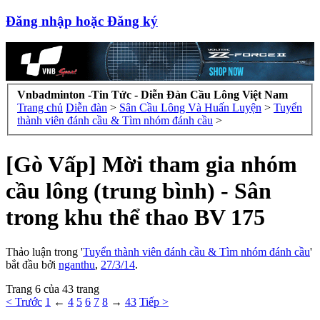
Đăng nhập hoặc Đăng ký
Vnbadminton -Tin Tức - Diễn Đàn Cầu Lông Việt Nam
Trang chủ
Diễn đàn
>
Sân Cầu Lông Và Huấn Luyện
>
Tuyển
thành viên đánh cầu & Tìm nhóm đánh cầu
>
[Gò Vấp] Mời tham gia nhóm
cầu lông (trung bình) - Sân
trong khu thể thao BV 175
Thảo luận trong '
Tuyển thành viên đánh cầu & Tìm nhóm đánh cầu
'
bắt đầu bởi
nganthu
,
27/3/14
.
Trang 6 của 43 trang
< Trước
1
←
4
5
6
7
8
→
43
Tiếp >