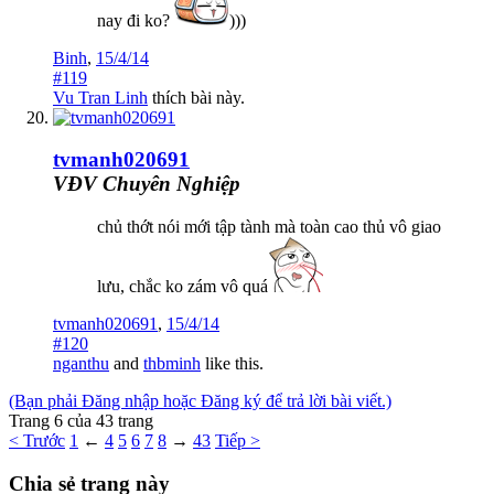
nay đi ko?
)))
Binh
,
15/4/14
#119
Vu Tran Linh
thích bài này.
tvmanh020691
VĐV Chuyên Nghiệp
chủ thớt nói mới tập tành mà toàn cao thủ vô giao
lưu, chắc ko zám vô quá
tvmanh020691
,
15/4/14
#120
nganthu
and
thbminh
like this.
(Bạn phải Đăng nhập hoặc Đăng ký để trả lời bài viết.)
Trang 6 của 43 trang
< Trước
1
←
4
5
6
7
8
→
43
Tiếp >
Chia sẻ trang này