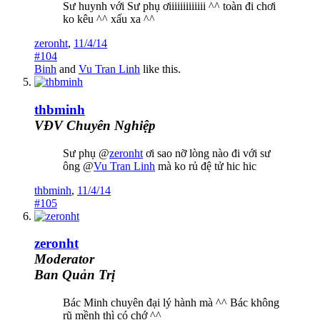
Sư huynh với Sư phụ ơiiiiiiiiiiiii ^^ toàn đi chơi
ko kêu ^^ xấu xa ^^
zeronht
,
11/4/14
#104
Binh
and
Vu Tran Linh
like this.
thbminh
VĐV Chuyên Nghiệp
Sư phụ @
zeronht
ơi sao nỡ lòng nào đi với sư
ông @
Vu Tran Linh
mà ko rủ đệ tử hic hic
thbminh
,
11/4/14
#105
zeronht
Moderator
Ban Quản Trị
Bác Minh chuyên đại lý hành mà ^^ Bác không
rũ mềnh thì có chớ ^^