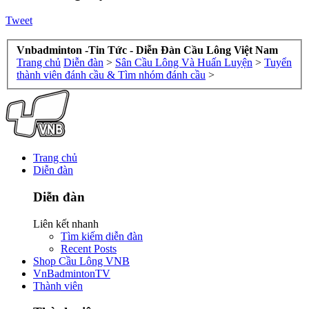
Tweet
Vnbadminton -Tin Tức - Diễn Đàn Cầu Lông Việt Nam
Trang chủ
Diễn đàn
>
Sân Cầu Lông Và Huấn Luyện
>
Tuyển
thành viên đánh cầu & Tìm nhóm đánh cầu
>
Trang chủ
Diễn đàn
Diễn đàn
Liên kết nhanh
Tìm kiếm diễn đàn
Recent Posts
Shop Cầu Lông VNB
VnBadmintonTV
Thành viên