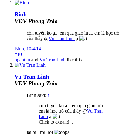
Binh
VĐV Phong Trào
còn tuyển ko ạ... em qua giao lưu.. em là học trò
của thầy @
Vu Tran Linh
ạ
Binh
,
10/4/14
#101
nganthu
and
Vu Tran Linh
like this.
Vu Tran Linh
VĐV Phong Trào
Binh said:
↑
còn tuyển ko ạ... em qua giao lưu..
em là học trò của thầy @
Vu Tran
Linh
ạ
Click to expand...
lai bi Troll roi