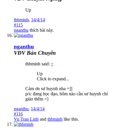
Up
thbminh
,
14/4/14
#115
nganthu
thích bài này.
nganthu
VĐV Bán Chuyên
thbminh said:
↑
Up
Click to expand...
Cảm ơn sư huynh nha =]]
p/s: đang học đạo, hôm nào cần sư huynh chỉ
giáo thêm =]
nganthu
,
14/4/14
#116
Vu Tran Linh
and
thbminh
like this.