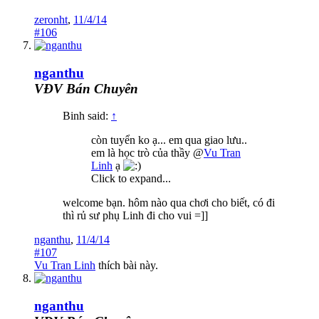
zeronht
,
11/4/14
#106
nganthu
VĐV Bán Chuyên
Binh said:
↑
còn tuyển ko ạ... em qua giao lưu..
em là học trò của thầy @
Vu Tran
Linh
ạ
Click to expand...
welcome bạn. hôm nào qua chơi cho biết, có đi
thì rủ sư phụ Linh đi cho vui =]]
nganthu
,
11/4/14
#107
Vu Tran Linh
thích bài này.
nganthu