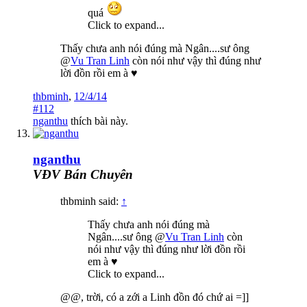
quá
Click to expand...
Thấy chưa anh nói đúng mà Ngân....sư ông
@
Vu Tran Linh
còn nói như vậy thì đúng như
lời đồn rồi em à ♥
thbminh
,
12/4/14
#112
nganthu
thích bài này.
nganthu
VĐV Bán Chuyên
thbminh said:
↑
Thấy chưa anh nói đúng mà
Ngân....sư ông @
Vu Tran Linh
còn
nói như vậy thì đúng như lời đồn rồi
em à ♥
Click to expand...
@@, trời, có a zới a Linh đồn đó chứ ai =]]