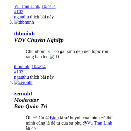
Vu Tran Linh
,
10/4/14
#102
nganthu
thích bài này.
thbminh
VĐV Chuyên Nghiệp
Chu nhom la 1 co gai xinh dep nen topic ron
rang han len
thbminh
,
10/4/14
#103
nganthu
thích bài này.
zeronht
Moderator
Ban Quản Trị
Ớh ^^ Cu @
Binh
là sư huynh của mình ^^ thế
mình cũng là đệ tử của sư phụ @
Vu Tran Linh
àh ^^