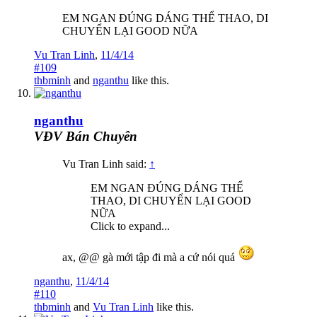
EM NGAN ĐÚNG DÁNG THỂ THAO, DI
CHUYỂN LẠI GOOD NỮA
Vu Tran Linh
,
11/4/14
#109
thbminh
and
nganthu
like this.
nganthu
VĐV Bán Chuyên
Vu Tran Linh said:
↑
EM NGAN ĐÚNG DÁNG THỂ
THAO, DI CHUYỂN LẠI GOOD
NỮA
Click to expand...
ax, @@ gà mới tập đi mà a cứ nói quá
nganthu
,
11/4/14
#110
thbminh
and
Vu Tran Linh
like this.