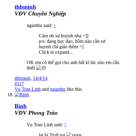
thbminh
VĐV Chuyên Nghiệp
nganthu said:
↑
Cảm ơn sư huynh nha =]]
p/s: đang học đạo, hôm nào cần sư
huynh chỉ giáo thêm =]
Click to expand...
OK em có thể gọi cho anh bất kì lúc nào em cần
thiết
thbminh
,
14/4/14
#117
Vu Tran Linh
and
nganthu
like this.
Binh
VĐV Phong Trào
Vu Tran Linh said:
↑
lai bi Troll roi