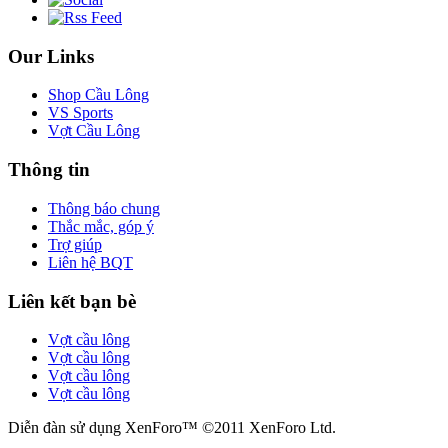
Our Links
Shop Cầu Lông
VS Sports
Vợt Cầu Lông
Thông tin
Thông báo chung
Thắc mắc, góp ý
Trợ giúp
Liên hệ BQT
Liên kết bạn bè
Vợt cầu lông
Vợt cầu lông
Vợt cầu lông
Vợt cầu lông
Diễn đàn sử dụng XenForo™ ©2011 XenForo Ltd.