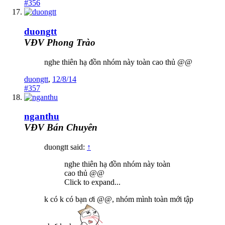
#356
duongtt
VĐV Phong Trào
nghe thiên hạ đồn nhóm này toàn cao thủ @@
duongtt
,
12/8/14
#357
nganthu
VĐV Bán Chuyên
duongtt said:
↑
nghe thiên hạ đồn nhóm này toàn
cao thủ @@
Click to expand...
k có k có bạn ơi @@, nhóm mình toàn mới tập