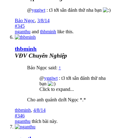
@
yggiwt
: t3 tới sân đánh thử nha bạn
Bảo Ngọc
,
3/8/14
#345
nganthu
and
thbminh
like this.
thbminh
VĐV Chuyên Nghiệp
Bảo Ngọc said:
↑
@
yggiwt
: t3 tới sân đánh thử nha
bạn
Click to expand...
Cho anh quánh dzới Ngọc *.*
thbminh
,
4/8/14
#346
nganthu
thích bài này.