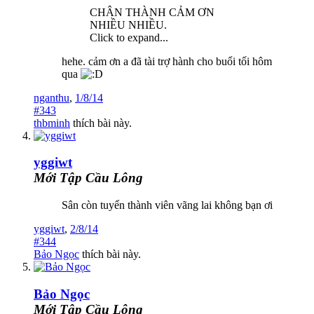
CHÂN THÀNH CẢM ƠN
NHIỀU NHIỀU.
Click to expand...
hehe. cảm ơn a đã tài trợ hành cho buổi tối hôm
qua
nganthu
,
1/8/14
#343
thbminh
thích bài này.
yggiwt
Mới Tập Cầu Lông
Sân còn tuyển thành viên vãng lai không bạn ơi
yggiwt
,
2/8/14
#344
Bảo Ngọc
thích bài này.
Bảo Ngọc
Mới Tập Cầu Lông