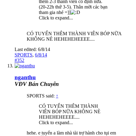
thêm 2-3 thành viên cố định nữa.
(20-22h thứ 3-5). Thân mời các bạn
tham gia nhé =]]
Click to expand...
CÓ TUYỂN THÊM THÀNH VIÊN BÓP NỮA
KHÔNG NÈ HEHEHEHEEEE....
Last edited:
6/8/14
SPORTS
,
6/8/14
#352
nganthu
VĐV Bán Chuyên
SPORTS said:
↑
CÓ TUYỂN THÊM THÀNH
VIÊN BÓP NỮA KHÔNG NÈ
HEHEHEHEEEE....
Click to expand...
hehe. e tuyển a làm nhà tài trợ hành cho tụi em