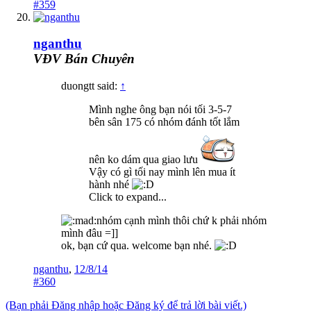
#359
nganthu
VĐV Bán Chuyên
duongtt said:
↑
Mình nghe ông bạn nói tối 3-5-7
bên sân 175 có nhóm đánh tốt lắm
nên ko dám qua giao lưu
Vậy có gì tối nay mình lên mua ít
hành nhé
Click to expand...
nhóm cạnh mình thôi chứ k phải nhóm
mình đâu =]]
ok, bạn cứ qua. welcome bạn nhé.
nganthu
,
12/8/14
#360
(Bạn phải Đăng nhập hoặc Đăng ký để trả lời bài viết.)