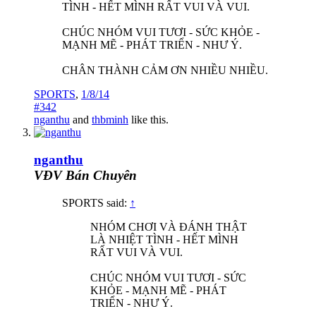
TÌNH - HẾT MÌNH RẤT VUI VÀ VUI.
CHÚC NHÓM VUI TƯƠI - SỨC KHỎE -
MẠNH MẼ - PHÁT TRIỂN - NHƯ Ý.
CHÂN THÀNH CẢM ƠN NHIỀU NHIỀU.
SPORTS
,
1/8/14
#342
nganthu
and
thbminh
like this.
nganthu
VĐV Bán Chuyên
SPORTS said:
↑
NHÓM CHƠI VÀ ĐÁNH THẬT
LÀ NHIỆT TÌNH - HẾT MÌNH
RẤT VUI VÀ VUI.
CHÚC NHÓM VUI TƯƠI - SỨC
KHỎE - MẠNH MẼ - PHÁT
TRIỂN - NHƯ Ý.