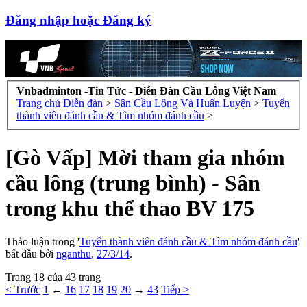
Đăng nhập hoặc Đăng ký
Vnbadminton -Tin Tức - Diễn Đàn Cầu Lông Việt Nam
Trang chủ
Diễn đàn
>
Sân Cầu Lông Và Huấn Luyện
>
Tuyển
thành viên đánh cầu & Tìm nhóm đánh cầu
>
[Gò Vấp] Mời tham gia nhóm
cầu lông (trung bình) - Sân
trong khu thể thao BV 175
Thảo luận trong '
Tuyển thành viên đánh cầu & Tìm nhóm đánh cầu
'
bắt đầu bởi
nganthu
,
27/3/14
.
Trang 18 của 43 trang
< Trước
1
←
16
17
18
19
20
→
43
Tiếp >