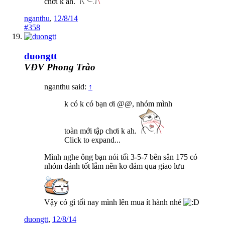
chơi k ah.
nganthu
,
12/8/14
#358
duongtt
VĐV Phong Trào
nganthu said:
↑
k có k có bạn ơi @@, nhóm mình
toàn mới tập chơi k ah.
Click to expand...
Mình nghe ông bạn nói tối 3-5-7 bên sân 175 có
nhóm đánh tốt lắm nên ko dám qua giao lưu
Vậy có gì tối nay mình lên mua ít hành nhé
duongtt
,
12/8/14