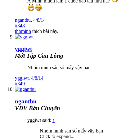
A Minh muốn làm 1 cuộc đào tẩu nữa hả?
nganthu
,
4/8/14
#348
thbminh
thích bài này.
yggiwt
Mới Tập Cầu Lông
Nhóm mình sân số mấy vậy bạn
yggiwt
,
4/8/14
#349
nganthu
VĐV Bán Chuyên
yggiwt said:
↑
Nhóm mình sân số mấy vậy bạn
Click to expand...