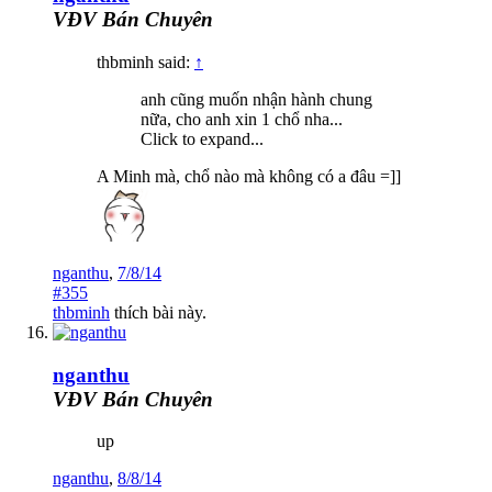
VĐV Bán Chuyên
thbminh said:
↑
anh cũng muốn nhận hành chung
nữa, cho anh xin 1 chổ nha...
Click to expand...
A Minh mà, chổ nào mà không có a đâu =]]
nganthu
,
7/8/14
#355
thbminh
thích bài này.
nganthu
VĐV Bán Chuyên
up
nganthu
,
8/8/14