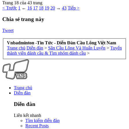
Trang 18 của 43 trang
< Trước
1
←
16
17
18
19
20
→
43
Tiếp >
Chia sẻ trang này
Tweet
Vnbadminton -Tin Tức - Diễn Đàn Cầu Lông Việt Nam
Trang chủ
Diễn đàn
>
Sân Cầu Lông Và Huấn Luyện
>
Tuyển
thành viên đánh cầu & Tìm nhóm đánh cầu
>
Trang chủ
Diễn đàn
Diễn đàn
Liên kết nhanh
Tìm kiếm diễn đàn
Recent Posts