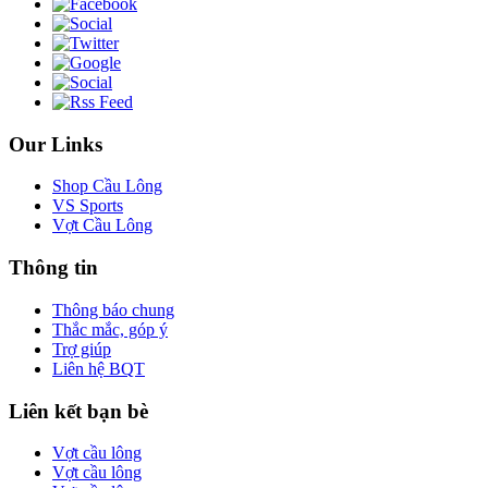
Our Links
Shop Cầu Lông
VS Sports
Vợt Cầu Lông
Thông tin
Thông báo chung
Thắc mắc, góp ý
Trợ giúp
Liên hệ BQT
Liên kết bạn bè
Vợt cầu lông
Vợt cầu lông