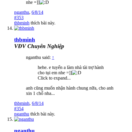
nhe =]]
nganthu
,
6/8/14
#353
thbminh
thích bài này.
thbminh
VĐV Chuyên Nghiệp
nganthu said:
↑
hehe. e tuyển a làm nhà tài trợ hành
cho tụi em nhe =]]
Click to expand...
anh cũng muốn nhận hành chung nữa, cho anh
xin 1 chổ nha...
thbminh
,
6/8/14
#354
nganthu
thích bài này.
nganthu