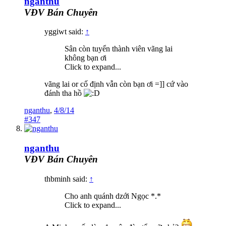
nganthu
VĐV Bán Chuyên
yggiwt said:
↑
Sân còn tuyển thành viên vãng lai
không bạn ơi
Click to expand...
vãng lai or cố định vẫn còn bạn ơi =]] cứ vào
đánh tha hồ
nganthu
,
4/8/14
#347
nganthu
VĐV Bán Chuyên
thbminh said:
↑
Cho anh quánh dzới Ngọc *.*
Click to expand...