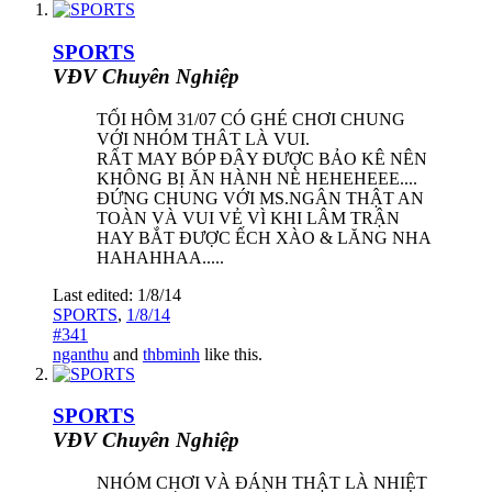
SPORTS
VĐV Chuyên Nghiệp
TỐI HÔM 31/07 CÓ GHÉ CHƠI CHUNG
VỚI NHÓM THÂT LÀ VUI.
RẤT MAY BÓP ĐÂY ĐƯỢC BẢO KÊ NÊN
KHÔNG BỊ ĂN HÀNH NÈ HEHEHEEE....
ĐỨNG CHUNG VỚI MS.NGÂN THẬT AN
TOÀN VÀ VUI VẺ VÌ KHI LÂM TRẬN
HAY BẮT ĐƯỢC ẾCH XÀO & LĂNG NHA
HAHAHHAA.....
Last edited:
1/8/14
SPORTS
,
1/8/14
#341
nganthu
and
thbminh
like this.
SPORTS
VĐV Chuyên Nghiệp
NHÓM CHƠI VÀ ĐÁNH THẬT LÀ NHIỆT