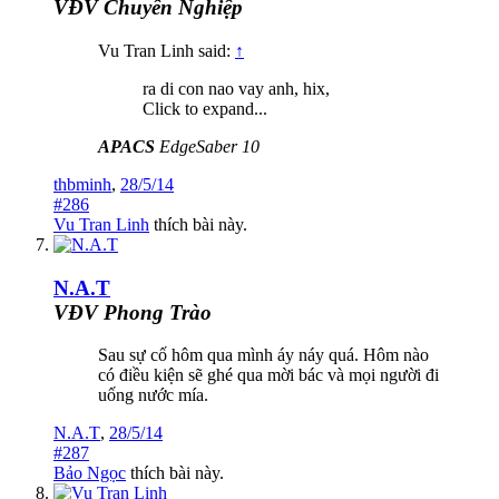
VĐV Chuyên Nghiệp
Vu Tran Linh said:
↑
ra di con nao vay anh, hix,
Click to expand...
APACS
EdgeSaber 10
thbminh
,
28/5/14
#286
Vu Tran Linh
thích bài này.
N.A.T
VĐV Phong Trào
Sau sự cố hôm qua mình áy náy quá. Hôm nào
có điều kiện sẽ ghé qua mời bác và mọi người đi
uống nước mía.
N.A.T
,
28/5/14
#287
Bảo Ngọc
thích bài này.