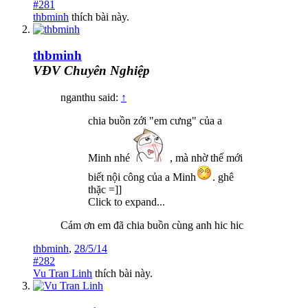
#281
thbminh
thích bài này.
thbminh
VĐV Chuyên Nghiệp
nganthu said:
↑
chia buồn zới "em cưng" của a
Minh nhé
, mà nhờ thế mới
biết nội công của a Minh
. ghê
thặc =]]
Click to expand...
Cám ơn em đã chia buồn cùng anh hic hic
thbminh
,
28/5/14
#282
Vu Tran Linh
thích bài này.