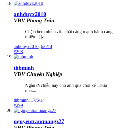
anhduyx2010
VĐV Phong Trào
Chặt chém nhiều zô...chặt càng mạnh hành càng
nhiều =]]z
anhduyx2010
,
6/6/14
#298
thbminh
VĐV Chuyên Nghiệp
Ngân ơi chiều nay cho anh qua chơi ké 1 bữa
nha......
thbminh
,
17/6/14
#299
nguyentranquangz27
VĐV Phong Trào