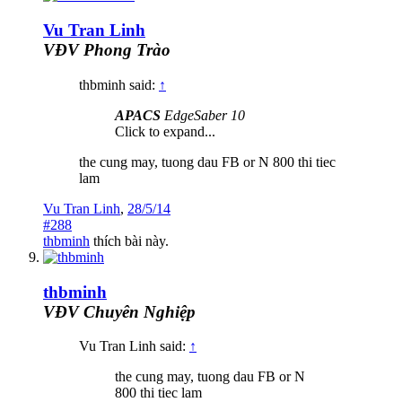
Vu Tran Linh
VĐV Phong Trào
thbminh said:
↑
APACS
EdgeSaber 10
Click to expand...
the cung may, tuong dau FB or N 800 thi tiec
lam
Vu Tran Linh
,
28/5/14
#288
thbminh
thích bài này.
thbminh
VĐV Chuyên Nghiệp
Vu Tran Linh said:
↑
the cung may, tuong dau FB or N
800 thi tiec lam