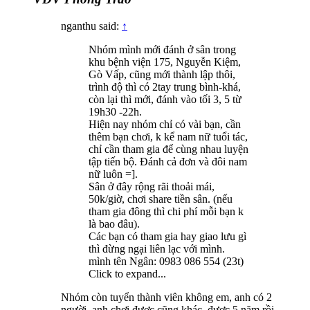
nganthu said:
↑
Nhóm mình mới đánh ở sân trong
khu bệnh viện 175, Nguyễn Kiệm,
Gò Vấp, cũng mới thành lập thôi,
trình độ thì có 2tay trung bình-khá,
còn lại thì mới, đánh vào tối 3, 5 từ
19h30 -22h.
Hiện nay nhóm chỉ có vài bạn, cần
thêm bạn chơi, k kể nam nữ tuổi tác,
chỉ cần tham gia để cùng nhau luyện
tập tiến bộ. Đánh cả đơn và đôi nam
nữ luôn =].
Sân ở đây rộng rãi thoải mái,
50k/giờ, chơi share tiền sân. (nếu
tham gia đông thì chi phí mỗi bạn k
là bao đâu).
Các bạn có tham gia hay giao lưu gì
thì đừng ngại liên lạc với mình.
mình tên Ngân: 0983 086 554 (23t)
Click to expand...
Nhóm còn tuyển thành viên không em, anh có 2
người, anh chơi được cũng khác, được 5 năm rồi,