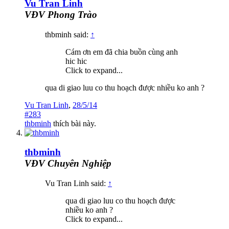
Vu Tran Linh
VĐV Phong Trào
thbminh said:
↑
Cám ơn em đã chia buồn cùng anh
hic hic
Click to expand...
qua di giao luu co thu hoạch được nhiều ko anh ?
Vu Tran Linh
,
28/5/14
#283
thbminh
thích bài này.
thbminh
VĐV Chuyên Nghiệp
Vu Tran Linh said:
↑
qua di giao luu co thu hoạch được
nhiều ko anh ?
Click to expand...