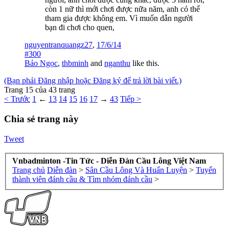
còn 1 nữ thì mới chơi được nữa năm, anh có thể
tham gia được không em. Vì muốn dẫn người
bạn đi chơi cho quen,
nguyentranquangz27
,
17/6/14
#300
Bảo Ngọc
,
thbminh
and
nganthu
like this.
(Bạn phải Đăng nhập hoặc Đăng ký để trả lời bài viết.)
Trang 15 của 43 trang
< Trước
1
←
13
14
15
16
17
→
43
Tiếp >
Chia sẻ trang này
Tweet
Vnbadminton -Tin Tức - Diễn Đàn Cầu Lông Việt Nam
Trang chủ
Diễn đàn
>
Sân Cầu Lông Và Huấn Luyện
>
Tuyển
thành viên đánh cầu & Tìm nhóm đánh cầu
>