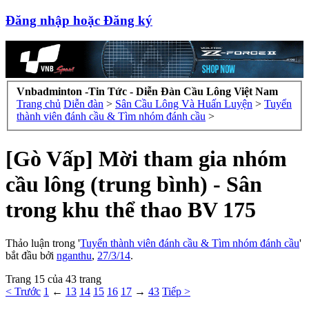
Đăng nhập hoặc Đăng ký
Vnbadminton -Tin Tức - Diễn Đàn Cầu Lông Việt Nam
Trang chủ
Diễn đàn
>
Sân Cầu Lông Và Huấn Luyện
>
Tuyển
thành viên đánh cầu & Tìm nhóm đánh cầu
>
[Gò Vấp] Mời tham gia nhóm
cầu lông (trung bình) - Sân
trong khu thể thao BV 175
Thảo luận trong '
Tuyển thành viên đánh cầu & Tìm nhóm đánh cầu
'
bắt đầu bởi
nganthu
,
27/3/14
.
Trang 15 của 43 trang
< Trước
1
←
13
14
15
16
17
→
43
Tiếp >