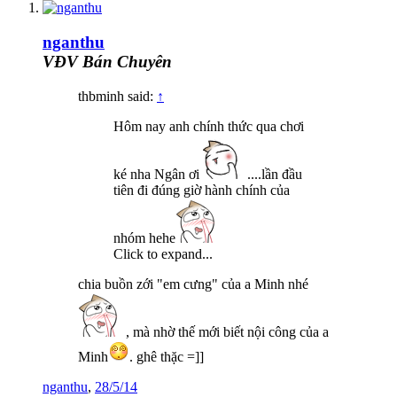
nganthu
VĐV Bán Chuyên
thbminh said:
↑
Hôm nay anh chính thức qua chơi
ké nha Ngân ơi
....lần đầu
tiên đi đúng giờ hành chính của
nhóm hehe
Click to expand...
chia buồn zới "em cưng" của a Minh nhé
, mà nhờ thế mới biết nội công của a
Minh
. ghê thặc =]]
nganthu
,
28/5/14