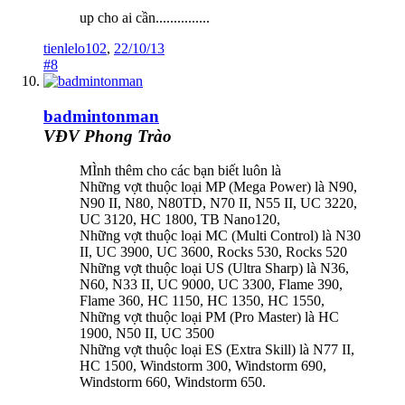
up cho ai cần...............
tienlelo102
,
22/10/13
#8
badmintonman
VĐV Phong Trào
MÌnh thêm cho các bạn biết luôn là
Những vợt thuộc loại MP (Mega Power) là N90,
N90 II, N80, N80TD, N70 II, N55 II, UC 3220,
UC 3120, HC 1800, TB Nano120,
Những vợt thuộc loại MC (Multi Control) là N30
II, UC 3900, UC 3600, Rocks 530, Rocks 520
Những vợt thuộc loại US (Ultra Sharp) là N36,
N60, N33 II, UC 9000, UC 3300, Flame 390,
Flame 360, HC 1150, HC 1350, HC 1550,
Những vợt thuộc loại PM (Pro Master) là HC
1900, N50 II, UC 3500
Những vợt thuộc loại ES (Extra Skill) là N77 II,
HC 1500, Windstorm 300, Windstorm 690,
Windstorm 660, Windstorm 650.