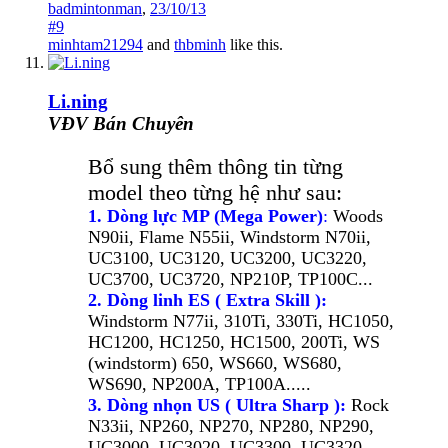
badmintonman
,
23/10/13
#9
minhtam21294
and
thbminh
like this.
Li.ning
VĐV Bán Chuyên
Bổ sung thêm thông tin từng
model theo từng hệ như sau:
1. Dòng lực MP (Mega Power)
:
Woods
N90ii, Flame N55ii, Windstorm N70ii,
UC3100, UC3120, UC3200, UC3220,
UC3700, UC3720, NP210P, TP100C...
2. Dòng linh ES ( Extra Skill ):
Windstorm N77ii, 310Ti, 330Ti, HC1050,
HC1200, HC1250, HC1500, 200Ti, WS
(windstorm) 650, WS660, WS680,
WS690, NP200A, TP100A.....
3. Dòng nhọn US ( Ultra Sharp ):
Rock
N33ii, NP260, NP270, NP280, NP290,
UC3000, UC3020, UC3300, UC3320,