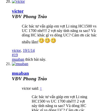
victor
VĐV Phong Trào
Các bác tư vấn giúp em vợt Li ning HC1500 vs
UC 1700 nhé!!! 2 vợt này tính năng ra sao? Và
dòng HC khác gì vs dòng UC? Cám ơn các bác
nhiều lắm!
victor
,
19/1/14
#19
muaban
thích bài này.
muaban
VĐV Phong Trào
victor said:
↑
Các bác tư vấn giúp em vợt Li ning
HC1500 vs UC 1700 nhé!!! 2 vợt
này tính năng ra sao? Và dòng HC
khác gì vs dòng UC? Cám ơn các