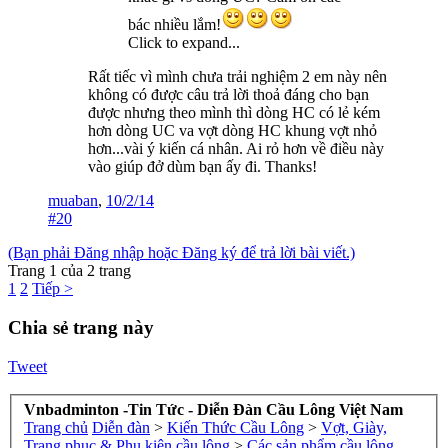
bác nhiều lắm!
Click to expand...
Rất tiếc vì mình chưa trải nghiệm 2 em này nên
không có được câu trả lời thoả đáng cho bạn
được nhưng theo mình thì dòng HC có lẻ kém
hơn dòng UC va vợt dòng HC khung vợt nhỏ
hơn...vài ý kiến cá nhân. Ai rỏ hơn về điều này
vào giúp đở dùm bạn ấy đi. Thanks!
muaban
,
10/2/14
#20
(Bạn phải Đăng nhập hoặc Đăng ký để trả lời bài viết.)
Trang 1 của 2 trang
1
2
Tiếp >
Chia sẻ trang này
Tweet
Vnbadminton -Tin Tức - Diễn Đàn Cầu Lông Việt Nam
Trang chủ
Diễn đàn
>
Kiến Thức Cầu Lông
>
Vợt, Giày,
Trang phục & Phụ kiện cầu lông
>
Các sản phẩm cầu lông