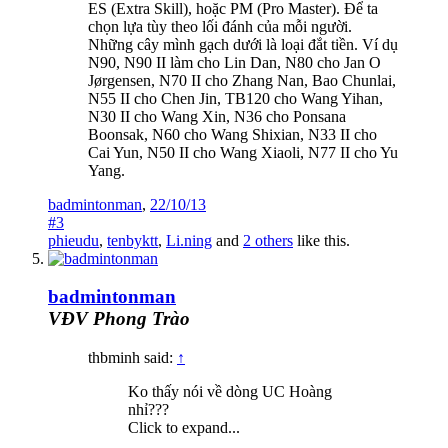
ES (Extra Skill), hoặc PM (Pro Master). Để ta
chọn lựa tùy theo lối đánh của mỗi người.
Những cây mình gạch dưới là loại đắt tiền. Ví dụ
N90, N90 II làm cho Lin Dan, N80 cho Jan O
Jørgensen, N70 II cho Zhang Nan, Bao Chunlai,
N55 II cho Chen Jin, TB120 cho Wang Yihan,
N30 II cho Wang Xin, N36 cho Ponsana
Boonsak, N60 cho Wang Shixian, N33 II cho
Cai Yun, N50 II cho Wang Xiaoli, N77 II cho Yu
Yang.
badmintonman
,
22/10/13
#3
phieudu
,
tenbyktt
,
Li.ning
and
2 others
like this.
badmintonman
VĐV Phong Trào
thbminh said:
↑
Ko thấy nói về dòng UC Hoàng
nhỉ???
Click to expand...