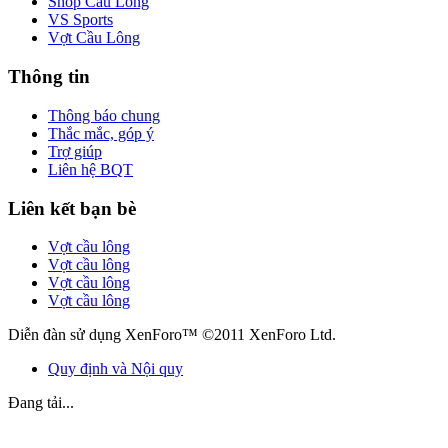
Shop Cầu Lông
VS Sports
Vợt Cầu Lông
Thông tin
Thông báo chung
Thắc mắc, góp ý
Trợ giúp
Liên hệ BQT
Liên kết bạn bè
Vợt cầu lông
Vợt cầu lông
Vợt cầu lông
Vợt cầu lông
Diễn đàn sử dụng XenForo™ ©2011 XenForo Ltd.
Quy định và Nội quy
Đang tải...