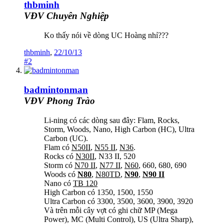
thbminh
VĐV Chuyên Nghiệp
Ko thấy nói về dòng UC Hoàng nhỉ???
thbminh
,
22/10/13
#2
badmintonman
VĐV Phong Trào
Li-ning có các dòng sau đây: Flam, Rocks,
Storm, Woods, Nano, High Carbon (HC), Ultra
Carbon (UC).
Flam có
N50II
,
N55 II
,
N36
.
Rocks có
N30II
, N33 II, 520
Storm có
N70 II
,
N77 II
,
N60
, 660, 680, 690
Woods có
N80
,
N80TD
,
N90
,
N90 II
Nano có
TB 120
High Carbon có 1350, 1500, 1550
Ultra Carbon có 3300, 3500, 3600, 3900, 3920
Và trên mỗi cây vợt có ghi chữ MP (Mega
Power), MC (Multi Control), US (Ultra Sharp),