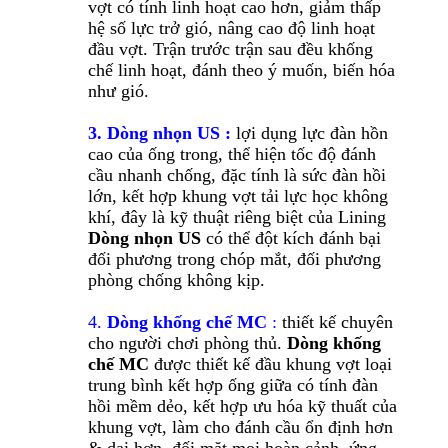
vợt có tính linh hoạt cao hơn, giảm thấp
hệ số lực trở gió, nâng cao độ linh hoạt
đầu vợt. Trận trước trận sau đều khống
chế linh hoạt, đánh theo ý muốn, biến hóa
như gió.
3. Dòng nhọn US :
lợi dụng lực đàn hồn
cao của ống trong, thể hiện tốc độ đánh
cầu nhanh chống, đặc tính là sức đàn hồi
lớn, kết hợp khung vợt tải lực học không
khí, đây là kỹ thuật riêng biệt của Lining
Dòng nhọn US
có thể đột kích đánh bại
đối phương trong chóp mắt, đối phương
phòng chống không kịp.
4.
Dòng khống chế MC
:
thiết kế chuyên
cho người chơi phòng thủ.
Dòng khống
chế MC
được thiết kế đầu khung vợt loại
trung bình kết hợp ống giữa có tính đàn
hồi mềm dẻo, kết hợp ưu hóa kỹ thuất của
khung vợt, làm cho đánh cầu ổn định hơn
& dai hơn, đối mặt mọi hoàn cảnh, ứng