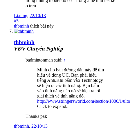
trong nhung model do co 1 trong 5 he nhu liet ke
o tren.
Li.ning
,
22/10/13
#5
thbminh
thích bài này.
thbminh
VĐV Chuyên Nghiệp
badmintonman said:
↑
Mình cho bạn đường dẫn này để tìm
hiểu về dòng UC. Bạn phải hiểu
tiếng Anh.Khi bấm vào Technology
sẽ hiện ra các tính năng. Bạn bấm
vào tính năng nào nó sẽ hiện ra lời
giải thích về tính năng đó.
http://www.stringersworld.com/section/1000/1/ult
Click to expand...
Thanks pak
thbminh
,
22/10/13