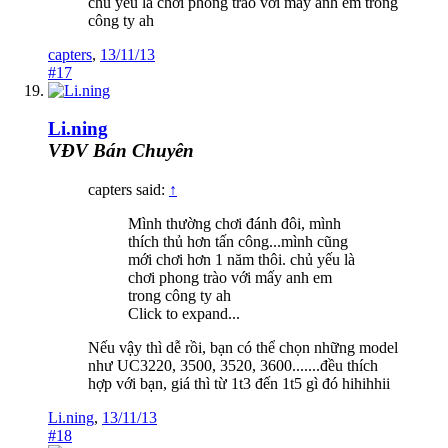
chủ yếu là chơi phong trào với mấy anh em trong
công ty ah
capters
,
13/11/13
#17
Li.ning
VĐV Bán Chuyên
capters said:
↑
Mình thường chơi đánh đôi, mình
thích thủ hơn tấn công...mình cũng
mới chơi hơn 1 năm thôi. chủ yếu là
chơi phong trào với mấy anh em
trong công ty ah
Click to expand...
Nếu vậy thì dễ rồi, bạn có thể chọn những model
như UC3220, 3500, 3520, 3600.......đều thích
hợp với bạn, giá thì từ 1t3 đến 1t5 gì đó hihihhii
Li.ning
,
13/11/13
#18