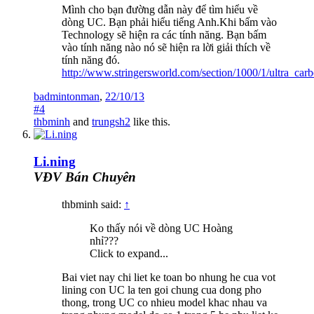
Mình cho bạn đường dẫn này để tìm hiểu về
dòng UC. Bạn phải hiểu tiếng Anh.Khi bấm vào
Technology sẽ hiện ra các tính năng. Bạn bấm
vào tính năng nào nó sẽ hiện ra lời giải thích về
tính năng đó.
http://www.stringersworld.com/section/1000/1/ultra_carb
badmintonman
,
22/10/13
#4
thbminh
and
trungsh2
like this.
Li.ning
VĐV Bán Chuyên
thbminh said:
↑
Ko thấy nói về dòng UC Hoàng
nhỉ???
Click to expand...
Bai viet nay chi liet ke toan bo nhung he cua vot
lining con UC la ten goi chung cua dong pho
thong, trong UC co nhieu model khac nhau va