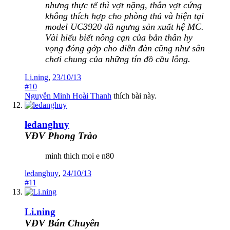
nhưng thực tế thì vợt nặng, thân vợt cứng
không thích hợp cho phòng thủ và hiện tại
model UC3920 đã ngưng sản xuất hệ MC.
Vài hiểu biết nông cạn của bản thân hy
vọng đóng gớp cho diễn đàn cũng như sân
chơi chung của những tín đồ cầu lông.
Li.ning
,
23/10/13
#10
Nguyễn Minh Hoài Thanh
thích bài này.
ledanghuy
VĐV Phong Trào
minh thich moi e n80
ledanghuy
,
24/10/13
#11
Li.ning
VĐV Bán Chuyên