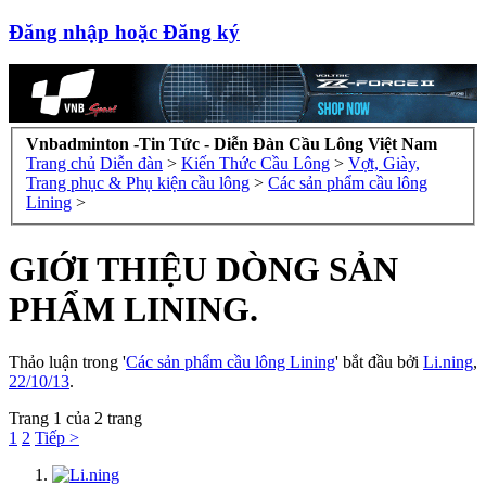
Đăng nhập hoặc Đăng ký
Vnbadminton -Tin Tức - Diễn Đàn Cầu Lông Việt Nam
Trang chủ
Diễn đàn
>
Kiến Thức Cầu Lông
>
Vợt, Giày,
Trang phục & Phụ kiện cầu lông
>
Các sản phẩm cầu lông
Lining
>
GIỚI THIỆU DÒNG SẢN
PHẨM LINING.
Thảo luận trong '
Các sản phẩm cầu lông Lining
' bắt đầu bởi
Li.ning
,
22/10/13
.
Trang 1 của 2 trang
1
2
Tiếp >