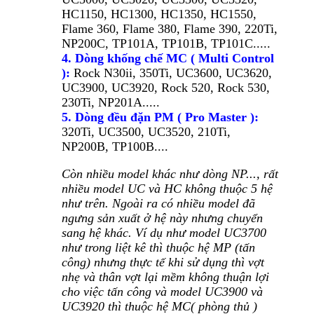
HC1150, HC1300, HC1350, HC1550,
Flame 360, Flame 380, Flame 390, 220Ti,
NP200C, TP101A, TP101B, TP101C.....
4. Dòng khống chế MC ( Multi Control
):
Rock N30ii, 350Ti, UC3600, UC3620,
UC3900, UC3920, Rock 520, Rock 530,
230Ti, NP201A.....
5. Dòng đều đặn PM ( Pro Master ):
320Ti, UC3500, UC3520, 210Ti,
NP200B, TP100B....
Còn nhiều model khác như dòng NP..., rất
nhiều model UC và HC không thuộc 5 hệ
như trên. Ngoài ra có nhiều model đã
ngưng sản xuất ở hệ này nhưng chuyển
sang hệ khác. Ví dụ như model UC3700
như trong liệt kê thì thuộc hệ MP (tấn
công) nhưng thực tế khi sử dụng thì vợt
nhẹ và thân vợt lại mềm không thuận lợi
cho việc tấn công và model UC3900 và
UC3920 thì thuộc hệ MC( phòng thủ )