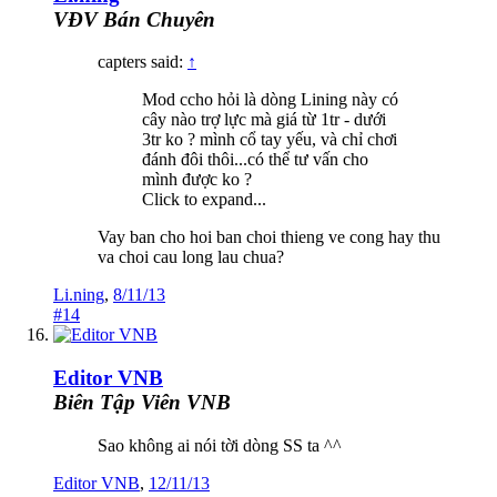
VĐV Bán Chuyên
capters said:
↑
Mod ccho hỏi là dòng Lining này có
cây nào trợ lực mà giá từ 1tr - dưới
3tr ko ? mình cổ tay yếu, và chỉ chơi
đánh đôi thôi...có thể tư vấn cho
mình được ko ?
Click to expand...
Vay ban cho hoi ban choi thieng ve cong hay thu
va choi cau long lau chua?
Li.ning
,
8/11/13
#14
Editor VNB
Biên Tập Viên VNB
Sao không ai nói tời dòng SS ta ^^
Editor VNB
,
12/11/13