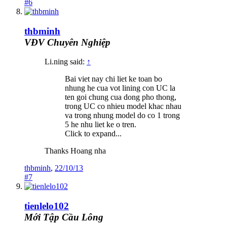
#6
thbminh
VĐV Chuyên Nghiệp
Li.ning said:
↑
Bai viet nay chi liet ke toan bo
nhung he cua vot lining con UC la
ten goi chung cua dong pho thong,
trong UC co nhieu model khac nhau
va trong nhung model do co 1 trong
5 he nhu liet ke o tren.
Click to expand...
Thanks Hoang nha
thbminh
,
22/10/13
#7
tienlelo102
Mới Tập Cầu Lông