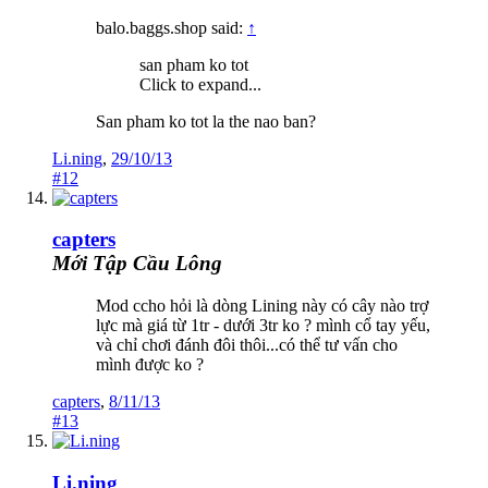
balo.baggs.shop said:
↑
san pham ko tot
Click to expand...
San pham ko tot la the nao ban?
Li.ning
,
29/10/13
#12
capters
Mới Tập Cầu Lông
Mod ccho hỏi là dòng Lining này có cây nào trợ
lực mà giá từ 1tr - dưới 3tr ko ? mình cổ tay yếu,
và chỉ chơi đánh đôi thôi...có thể tư vấn cho
mình được ko ?
capters
,
8/11/13
#13
Li.ning