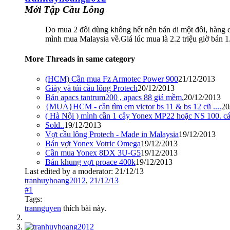
Mới Tập Cầu Lông
Do mua 2 đôi dùng không hết nên bán di một đôi, hàng
mình mua Malaysia về.Giá lúc mua là 2.2 triệu giờ bán 1.
More Threads in same category
(HCM) Cần mua Fz Armotec Power 900
21/12/2013
Giày và túi cầu lông Protech
20/12/2013
Bán apacs tantrum200 , apacs 88 giá mềm.
20/12/2013
{MUA}HCM - cần tìm em victor bs 11 & bs 12 cũ ....
20
( Hà Nội ) mình cần 1 cây Yonex MP22 hoặc NS 100. cá
Sold..
19/12/2013
Vợt cầu lông Protech - Made in Malaysia
19/12/2013
Bán vợt Yonex Votric Omega
19/12/2013
Cần mua Yonex 8DX 3U-G5
19/12/2013
Bán khung vợt proace 400k
19/12/2013
Last edited by a moderator:
21/12/13
tranhuyhoang2012
,
21/12/13
#1
Tags:
trannguyen
thích bài này.