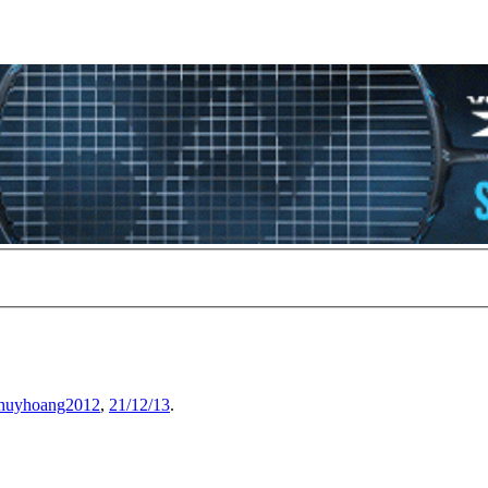
nhuyhoang2012
,
21/12/13
.