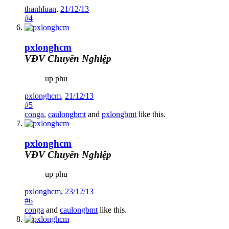
thanhluan
,
21/12/13
#4
pxlonghcm
VĐV Chuyên Nghiệp
up phu
pxlonghcm
,
21/12/13
#5
conga
,
caulongbmt
and
pxlongbmt
like this.
pxlonghcm
VĐV Chuyên Nghiệp
up phu
pxlonghcm
,
23/12/13
#6
conga
and
caulongbmt
like this.