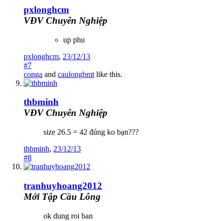
pxlonghcm
VĐV Chuyên Nghiệp
up phu
pxlonghcm
,
23/12/13
#7
conga
and
caulongbmt
like this.
thbminh
VĐV Chuyên Nghiệp
size 26.5 = 42 đúng ko bạn???
thbminh
,
23/12/13
#8
tranhuyhoang2012
Mới Tập Cầu Lông
ok dung roi ban