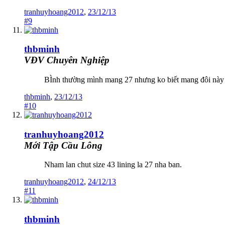
tranhuyhoang2012
,
23/12/13
#9
thbminh
VĐV Chuyên Nghiệp
BÌnh thường mình mang 27 nhưng ko biết mang đôi này v
thbminh
,
23/12/13
#10
tranhuyhoang2012
Mới Tập Cầu Lông
Nham lan chut size 43 lining la 27 nha ban.
tranhuyhoang2012
,
24/12/13
#11
thbminh