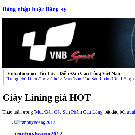
Đăng nhập hoặc Đăng ký
Vnbadminton -Tin Tức - Diễn Đàn Cầu Lông Việt Nam
Trang chủ
Diễn đàn
>
Chợ
>
Mua/Bán Các Sản Phẩm Cầu Lông
>
Giày Lining giá HOT
Thảo luận trong '
Mua/Bán Các Sản Phẩm Cầu Lông
' bắt đầu bởi
tra
tranhuyhoang2012