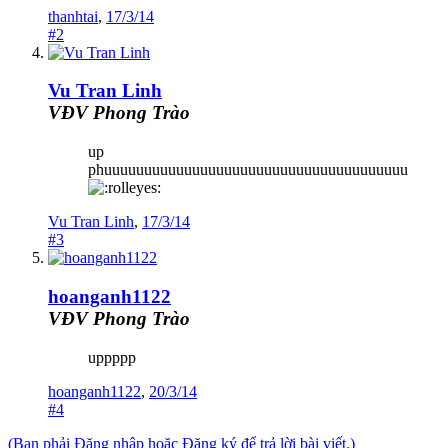
thanhtai
,
17/3/14
#2
Vu Tran Linh
VĐV Phong Trào
up
phuuuuuuuuuuuuuuuuuuuuuuuuuuuuuuuuuuuuuu
Vu Tran Linh
,
17/3/14
#3
hoanganh1122
VĐV Phong Trào
uppppp
hoanganh1122
,
20/3/14
#4
(Bạn phải Đăng nhập hoặc Đăng ký để trả lời bài viết.)