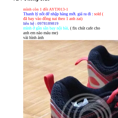
mình còn 1 đôi AYTJ013-1
Thanh lý nốt để nhập hàng mới. giá ra đi :
sold (
đã bay vào đồng nai theo 1 anh zai)
liên hệ : 0978189819
mình ở gần sân bay nội bài,
( fix chút cafe cho
anh em nào máu me)
vài hình ảnh