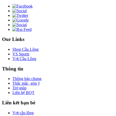
Our Links
Shop Cầu Lông
VS Sports
Vợt Cầu Lông
Thông tin
Thông báo chung
Thắc mắc, góp ý
Trợ giúp
Liên hệ BQT
Liên kết bạn bè
Vợt cầu lông