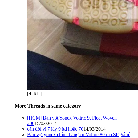
[/URL]
More Threads in same category
[HCM] Bán vợt Yonex Voltric 9, Fleet Woven
200
15/03/2014
cẩn đổi vl 7 lấy 9 ltd hoăc 70
14/03/2014
Bán vợt yonex chính hãng cũ Voltric 80 mã SP giá rẻ