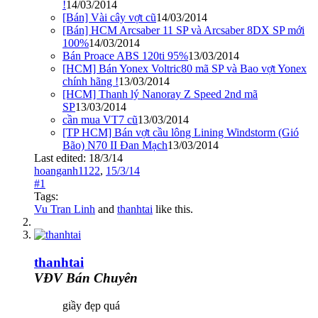
!
14/03/2014
[Bán] Vài cây vợt cũ
14/03/2014
[Bán] HCM Arcsaber 11 SP và Arcsaber 8DX SP mới
100%
14/03/2014
Bán Proace ABS 120ti 95%
13/03/2014
[HCM] Bán Yonex Voltric80 mã SP và Bao vợt Yonex
chính hãng !
13/03/2014
[HCM] Thanh lý Nanoray Z Speed 2nd mã
SP
13/03/2014
cần mua VT7 cũ
13/03/2014
[TP HCM] Bán vợt cầu lông Lining Windstorm (Gió
Bão) N70 II Đan Mạch
13/03/2014
Last edited:
18/3/14
hoanganh1122
,
15/3/14
#1
Tags:
Vu Tran Linh
and
thanhtai
like this.
thanhtai
VĐV Bán Chuyên
giầy đẹp quá