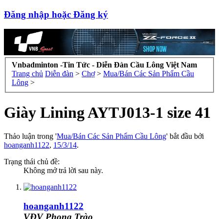
Đăng nhập hoặc Đăng ký
Vnbadminton -Tin Tức - Diễn Đàn Cầu Lông Việt Nam
Trang chủ
Diễn đàn
>
Chợ
>
Mua/Bán Các Sản Phẩm Cầu
Lông
>
Giày Lining AYTJ013-1 size 41
Thảo luận trong '
Mua/Bán Các Sản Phẩm Cầu Lông
' bắt đầu bởi
hoanganh1122
,
15/3/14
.
Trạng thái chủ đề:
Không mở trả lời sau này.
hoanganh1122
VĐV Phong Trào