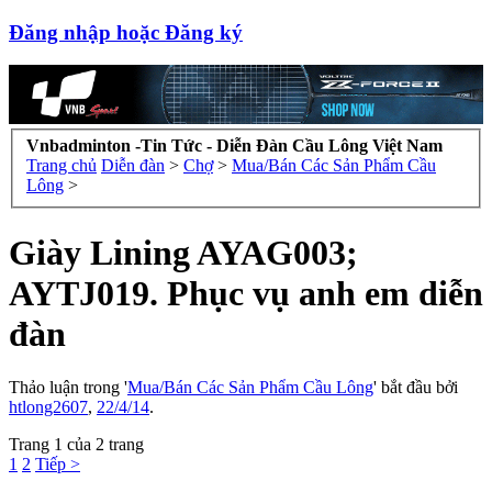
Đăng nhập hoặc Đăng ký
Vnbadminton -Tin Tức - Diễn Đàn Cầu Lông Việt Nam
Trang chủ
Diễn đàn
>
Chợ
>
Mua/Bán Các Sản Phẩm Cầu
Lông
>
Giày Lining AYAG003;
AYTJ019. Phục vụ anh em diễn
đàn
Thảo luận trong '
Mua/Bán Các Sản Phẩm Cầu Lông
' bắt đầu bởi
htlong2607
,
22/4/14
.
Trang 1 của 2 trang
1
2
Tiếp >