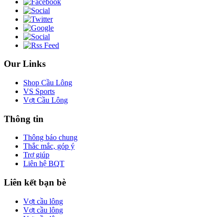
Our Links
Shop Cầu Lông
VS Sports
Vợt Cầu Lông
Thông tin
Thông báo chung
Thắc mắc, góp ý
Trợ giúp
Liên hệ BQT
Liên kết bạn bè
Vợt cầu lông
Vợt cầu lông