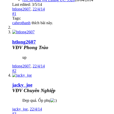
Last edited:
3/5/14
htlong2607
,
22/4/14
#1
Tags:
caheothanh
thích bài này.
htlong2607
VĐV Phong Trào
up
htlong2607
,
22/4/14
#2
jacky_joe
VĐV Chuyên Nghiệp
Đẹp quá. Ốp phụ
jacky_joe
,
22/4/14
#3