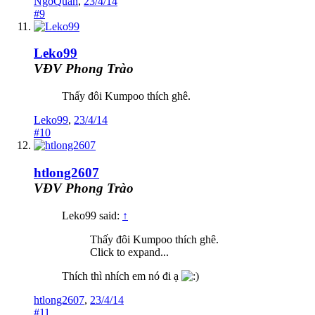
NgoQuan
,
23/4/14
#9
Leko99
VĐV Phong Trào
Thấy đôi Kumpoo thích ghê.
Leko99
,
23/4/14
#10
htlong2607
VĐV Phong Trào
Leko99 said:
↑
Thấy đôi Kumpoo thích ghê.
Click to expand...
Thích thì nhích em nó đi ạ
htlong2607
,
23/4/14
#11