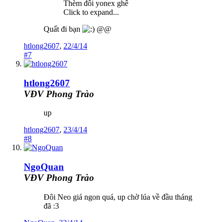
Thèm đôi yonex ghê
Click to expand...
Quất đi bạn
@@
htlong2607
,
22/4/14
#7
htlong2607
VĐV Phong Trào
up
htlong2607
,
23/4/14
#8
NgoQuan
VĐV Phong Trào
Đôi Neo giá ngon quá, up chờ lúa về đầu tháng
đã :3