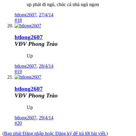
up phát đi ngủ, chúc cả nhà ngủ ngon
htlong2607
,
27/4/14
#18
htlong2607
VĐV Phong Trào
Up
htlong2607
,
28/4/14
#19
htlong2607
VĐV Phong Trào
Up
htlong2607
,
29/4/14
#20
(Bạn phải Đăng nhập hoặc Đăng ký để trả lời bài viết.)