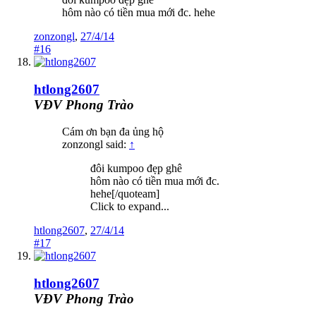
hôm nào có tiền mua mới đc. hehe
zonzongl
,
27/4/14
#16
htlong2607
VĐV Phong Trào
Cám ơn bạn đa ủng hộ
zonzongl said:
↑
đôi kumpoo đẹp ghê
hôm nào có tiền mua mới đc.
hehe[/quoteam]
Click to expand...
htlong2607
,
27/4/14
#17
htlong2607
VĐV Phong Trào