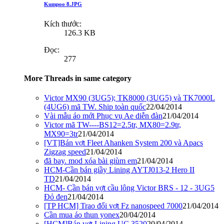
Kumpoo 8.JPG
Kích thước:
126.3 KB
Đọc:
277
More Threads in same category
Victor MX90 (3UG5); TK8000 (3UG5) và TK7000L
(4UG6) mã TW. Ship toàn quốc
22/04/2014
Vài mẫu áo mới Phục vụ Ae diễn đàn
21/04/2014
Victor mã TW----BS12=2.5tr, MX80=2.9tr,
MX90=3tr
21/04/2014
[VT]Bán vợt Fleet Ahanken System 200 và Apacs
Zigzag speed
21/04/2014
đã bay. mod xóa bài giùm em
21/04/2014
HCM-Cần bán giầy Lining AYTJ013-2 Hero II
TD
21/04/2014
HCM- Cần bán vợt cầu lông Victor BRS - 12 - 3UG5
Đỏ đen
21/04/2014
[TP HCM] Trao đổi vợt Fz nanospeed 7000
21/04/2014
Cần mua áo thun yonex
20/04/2014
[HCM]Bán vợt Lining UC 3520
20/04/2014