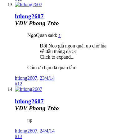
htlong2607
VĐV Phong Trào
NgoQuan said:
↑
Đôi Neo giá ngon quá, up chờ lúa
về đầu tháng đã :3
Click to expand...
Cám ơn bạn đã quan tâm
htlong2607
,
23/4/14
#12
htlong2607
VĐV Phong Trào
up
htlong2607
,
24/4/14
#13