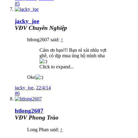
#5
jacky_joe
VĐV Chuyên Nghiệp
htlong2607 said:
↑
Cám ơn bạn!!! Bạn nì xài nhìu vợt
ghê, có dịp mua ủng hộ mình nha
Click to expand...
Oke
jacky_joe
,
22/4/14
#6
htlong2607
VĐV Phong Trào
Long Phan said:
↑