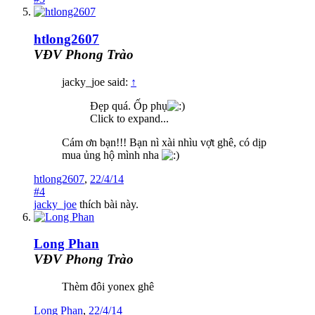
htlong2607
VĐV Phong Trào
jacky_joe said:
↑
Đẹp quá. Ốp phụ
Click to expand...
Cám ơn bạn!!! Bạn nì xài nhìu vợt ghê, có dịp
mua ủng hộ mình nha
htlong2607
,
22/4/14
#4
jacky_joe
thích bài này.
Long Phan
VĐV Phong Trào
Thèm đôi yonex ghê
Long Phan
,
22/4/14