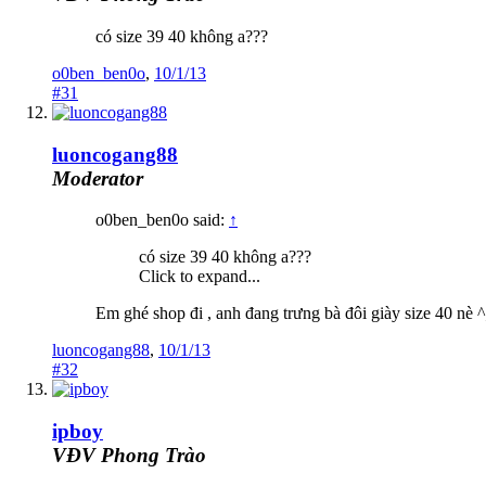
có size 39 40 không a???
o0ben_ben0o
,
10/1/13
#31
luoncogang88
Moderator
o0ben_ben0o said:
↑
có size 39 40 không a???
Click to expand...
Em ghé shop đi , anh đang trưng bà đôi giày size 40 nè 
luoncogang88
,
10/1/13
#32
ipboy
VĐV Phong Trào