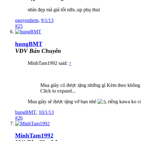
nhìn đẹp mà giá tốt nữa..up phụ thui
nguyenliem
,
9/1/13
#25
hungBMT
VĐV Bán Chuyên
MinhTam1992 said:
↑
Mua giày có được tặng những gì Kèm theo không v
Click to expand...
Mua giày sẽ được tặng vớ bạn nhé
, riêng kawa ko c
hungBMT
,
10/1/13
#26
MinhTam1992