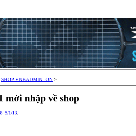
SHOP VNBADMINTON
>
 mới nhập về shop
88
,
5/1/13
.