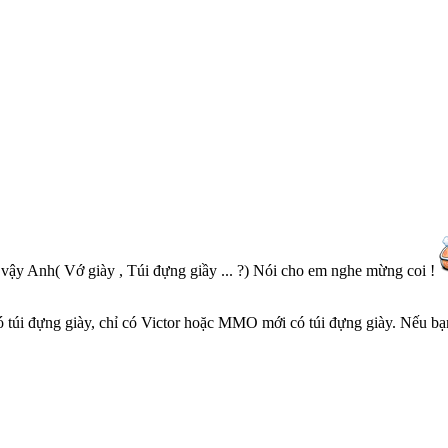
ậy Anh( Vớ giày , Túi đựng giầy ... ?) Nói cho em nghe mừng coi !
ó túi đựng giày, chỉ có Victor hoặc MMO mới có túi đựng giày. Nếu b