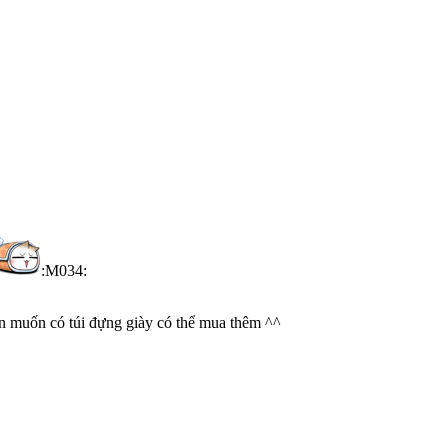
:M034:
ạn muốn có túi đựng giày có thể mua thêm ^^