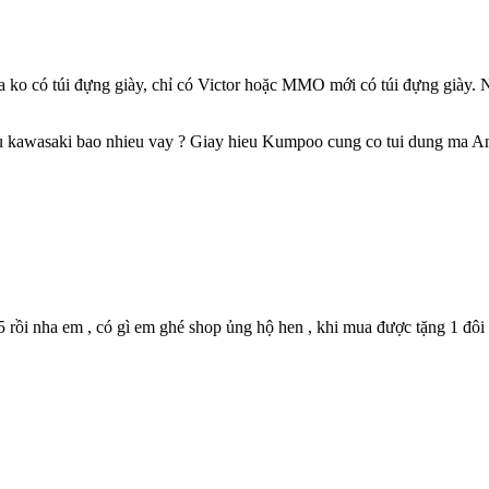
a ko có túi đựng giày, chỉ có Victor hoặc MMO mới có túi đựng giày.
u kawasaki bao nhieu vay ? Giay hieu Kumpoo cung co tui dung ma A
rồi nha em , có gì em ghé shop ủng hộ hen , khi mua được tặng 1 đôi v