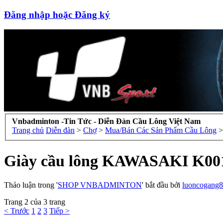
Đăng nhập hoặc Đăng ký
Vnbadminton -Tin Tức - Diễn Đàn Cầu Lông Việt Nam
Trang chủ
Diễn đàn
>
Chợ
>
Mua/Bán Các Sản Phẩm Cầu Lông
>
Giày cầu lông KAWASAKI K001
Thảo luận trong '
SHOP VNBADMINTON
' bắt đầu bởi
luoncogang
Trang 2 của 3 trang
< Trước
1
2
3
Tiếp >