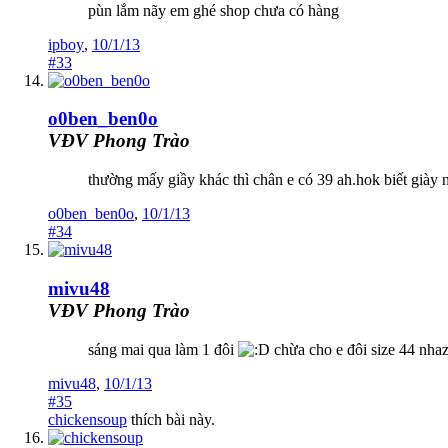
pùn lắm nãy em ghé shop chưa có hàng
ipboy
,
10/1/13
#33
o0ben_ben0o
VĐV Phong Trào
thường mấy giầy khác thì chân e có 39 ah.hok biết giày 
o0ben_ben0o
,
10/1/13
#34
mivu48
VĐV Phong Trào
sáng mai qua làm 1 đôi
chừa cho e đôi size 44 nha
mivu48
,
10/1/13
#35
chickensoup
thích bài này.