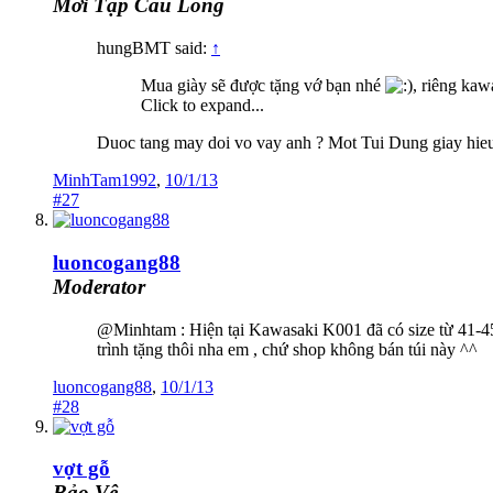
Mới Tập Cầu Lông
hungBMT said:
↑
Mua giày sẽ được tặng vớ bạn nhé
, riêng kaw
Click to expand...
Duoc tang may doi vo vay anh ? Mot Tui Dung giay hie
MinhTam1992
,
10/1/13
#27
luoncogang88
Moderator
@Minhtam : Hiện tại Kawasaki K001 đã có size từ 41-45 
trình tặng thôi nha em , chứ shop không bán túi này ^^
luoncogang88
,
10/1/13
#28
vợt gỗ
Bảo Vệ