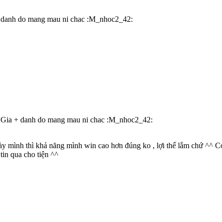
+ danh do mang mau ni chac :M_nhoc2_42:
! Gia + danh do mang mau ni chac :M_nhoc2_42:
ày mình thì khả năng mình win cao hơn đúng ko , lợi thế lắm chứ ^^ Có
 tin qua cho tiện ^^