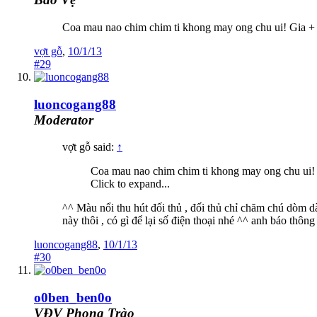
Coa mau nao chim chim ti khong may ong chu ui! Gia 
vợt gỗ
,
10/1/13
#29
luoncogang88
Moderator
vợt gỗ said:
↑
Coa mau nao chim chim ti khong may ong chu ui
Click to expand...
^^ Màu nổi thu hút đối thủ , đối thủ chỉ chăm chú dòm d
này thôi , có gì để lại số điện thoại nhé ^^ anh báo thông
luoncogang88
,
10/1/13
#30
o0ben_ben0o
VĐV Phong Trào