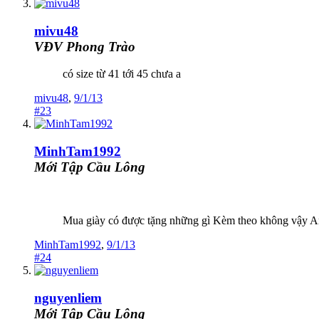
mivu48
VĐV Phong Trào
có size từ 41 tới 45 chưa a
mivu48
,
9/1/13
#23
MinhTam1992
Mới Tập Cầu Lông
Mua giày có được tặng những gì Kèm theo không vậy Anh
MinhTam1992
,
9/1/13
#24
nguyenliem
Mới Tập Cầu Lông