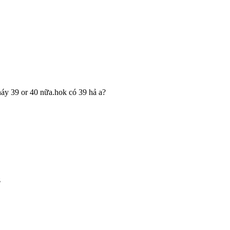
náy 39 or 40 nữa.hok có 39 hả a?
z