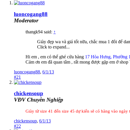
luoncogang88
Moderator
thangk94 said:
↑
Giày đẹp wa và giá tốt nữa, chắc mua 1 đôi để d
Click to expand...
Hi em , em có thể ghé cửa hàng
17 Hòa Hưng, Phường 
Cảm ơn em đã quan tâm , rất mong được gặp em ở shop 
luoncogang88
,
6/1/13
#21
chickensoup
VĐV Chuyên Nghiệp
Giày từ size 41 đến size 45 dự kiến sẽ có hàng vào ngày
chickensoup
,
6/1/13
#22