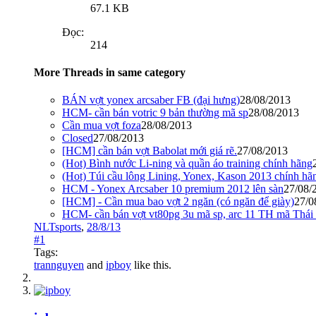
67.1 KB
Đọc:
214
More Threads in same category
BÁN vợt yonex arcsaber FB (đại hưng)
28/08/2013
HCM- cần bán votric 9 bản thường mã sp
28/08/2013
Cần mua vợt foza
28/08/2013
Closed
27/08/2013
[HCM] cần bán vợt Babolat mới giá rẽ.
27/08/2013
(Hot) Bình nước Li-ning và quần áo training chính hãng
(Hot) Túi cầu lông Lining, Yonex, Kason 2013 chính hãng
HCM - Yonex Arcsaber 10 premium 2012 lên sàn
27/08/
[HCM] - Cần mua bao vợt 2 ngăn (có ngăn để giày)
27/0
HCM- cần bán vợt vt80pg 3u mã sp, arc 11 TH mã Thái 
NLTsports
,
28/8/13
#1
Tags:
trannguyen
and
ipboy
like this.