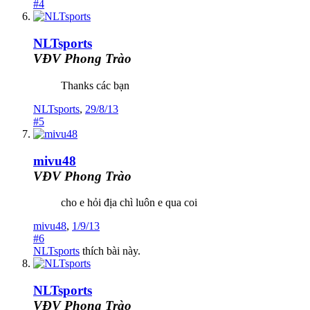
#4
NLTsports
VĐV Phong Trào
Thanks các bạn
NLTsports
,
29/8/13
#5
mivu48
VĐV Phong Trào
cho e hỏi địa chì luôn e qua coi
mivu48
,
1/9/13
#6
NLTsports
thích bài này.
NLTsports
VĐV Phong Trào