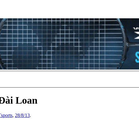
 Đài Loan
sports
,
28/8/13
.