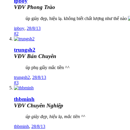
ipboy
VĐV Phong Trào
úp giày đẹp, hiệu lạ. không biết chất lượng như thế nào
ipboy
,
28/8/13
#2
trungsh2
VĐV Bán Chuyên
úp phụ giầy mắc tiền ^^
trungsh2
,
28/8/13
#3
thbminh
VĐV Chuyên Nghiệp
úp giày đẹp, hiệu lạ
,
mắc tiền ^^
thbminh
,
28/8/13