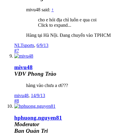
mivu48 said:
↑
cho e hỏi địa chì luôn e qua coi
Click to expand...
Hàng tại Hà Nội. Đang chuyển vào TPHCM
NLTsports
,
6/9/13
#7
mivu48
VĐV Phong Trào
hàng vào chưa a ơi???
mivu48
,
14/9/13
#8
hphuong.nguyen81
Moderator
Ban Quản Trị