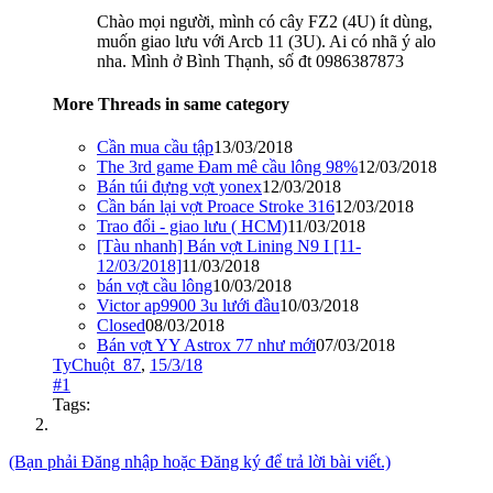
Chào mọi người, mình có cây FZ2 (4U) ít dùng,
muốn giao lưu với Arcb 11 (3U). Ai có nhã ý alo
nha. Mình ở Bình Thạnh, số đt 0986387873
More Threads in same category
Cần mua cầu tập
13/03/2018
The 3rd game Đam mê cầu lông 98%
12/03/2018
Bán túi đựng vợt yonex
12/03/2018
Cần bán lại vợt Proace Stroke 316
12/03/2018
Trao đổi - giao lưu ( HCM)
11/03/2018
[Tàu nhanh] Bán vợt Lining N9 I [11-
12/03/2018]
11/03/2018
bán vợt cầu lông
10/03/2018
Victor ap9900 3u lưới đầu
10/03/2018
Closed
08/03/2018
Bán vợt YY Astrox 77 như mới
07/03/2018
TyChuột_87
,
15/3/18
#1
Tags:
(Bạn phải Đăng nhập hoặc Đăng ký để trả lời bài viết.)