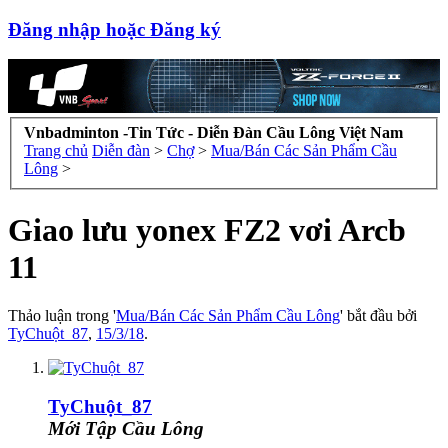
Đăng nhập hoặc Đăng ký
Vnbadminton -Tin Tức - Diễn Đàn Cầu Lông Việt Nam
Trang chủ
Diễn đàn
>
Chợ
>
Mua/Bán Các Sản Phẩm Cầu
Lông
>
Giao lưu yonex FZ2 vơi Arcb
11
Thảo luận trong '
Mua/Bán Các Sản Phẩm Cầu Lông
' bắt đầu bởi
TyChuột_87
,
15/3/18
.
TyChuột_87
Mới Tập Cầu Lông