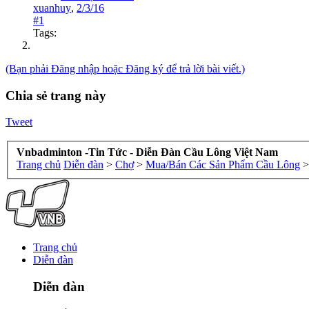
xuanhuy
,
2/3/16
#1
Tags:
(Bạn phải Đăng nhập hoặc Đăng ký để trả lời bài viết.)
Chia sẻ trang này
Tweet
Vnbadminton -Tin Tức - Diễn Đàn Cầu Lông Việt Nam
Trang chủ
Diễn đàn
>
Chợ
>
Mua/Bán Các Sản Phẩm Cầu Lông
>
Trang chủ
Diễn đàn
Diễn đàn