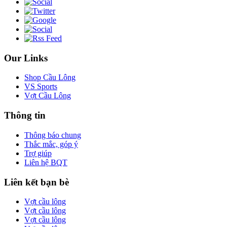
Our Links
Shop Cầu Lông
VS Sports
Vợt Cầu Lông
Thông tin
Thông báo chung
Thắc mắc, góp ý
Trợ giúp
Liên hệ BQT
Liên kết bạn bè
Vợt cầu lông
Vợt cầu lông
Vợt cầu lông