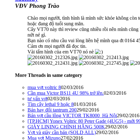
VĐV Phong Trào
Chào mọi người, tình hình là mình sức khỏe không còn
hoặc đang độ tuổi sung mãn.
Cây VT70 này thì review cũng nhiều rồi nên mình cũng
nứt nẻ gì.
Bạn nào có nhu cầu vui lòng liên hệ mình qua đt 0164 4
Cám ơn mọi người đã đọc tin.
Vài tấm hình của em VT70 nó nè
More Threads in same category
mua vợt voltric 8
02/03/2016
Cần mua Victor BS11 4U 98% trở lên.
02/03/2016
tư vấn vợt
02/03/2016
Tìm cây lethal 9 hoặc 8
01/03/2016
Bán hay đổi tantrum 200
29/02/2016
Bán vợt cầu lông VICTOR TK8000_Hà Nội
29/02/2016
[TP.HCM] Yonex Voltric 80 Peter Gade (4UG5) - mới 9
GIÀY LINING CHÍNH HÃNG 500K
29/02/2016
Vợt và giày cần bán (SOLD ALL)
29/02/2016
Mua vợt Mizuno
27/02/2016