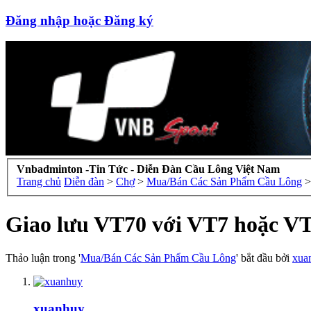
Đăng nhập hoặc Đăng ký
Vnbadminton -Tin Tức - Diễn Đàn Cầu Lông Việt Nam
Trang chủ
Diễn đàn
>
Chợ
>
Mua/Bán Các Sản Phẩm Cầu Lông
>
Giao lưu VT70 với VT7 hoặc V
Thảo luận trong '
Mua/Bán Các Sản Phẩm Cầu Lông
' bắt đầu bởi
xua
xuanhuy