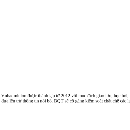
badminton được thành lập từ 2012 với mục đích giao lưu, học hỏi, ch
n đưa lên trừ thông tin nội bộ. BQT sẽ cố gắng kiểm soát chặt chẽ các