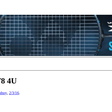
T8 4U
nhuy
,
2/3/16
.