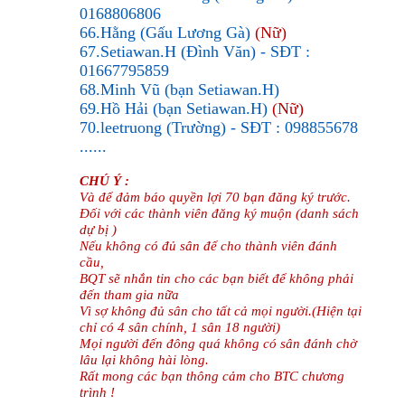
0168806806
66.Hằng (Gấu Lương Gà)
(Nữ)
67.Setiawan.H (Đình Văn) - SĐT :
01667795859
68.Minh Vũ (bạn Setiawan.H)
69.Hồ Hải (bạn Setiawan.H)
(Nữ)
70.leetruong (Trường) - SĐT : 098855678
......
CHÚ Ý :
Và để đảm báo quyền lợi 70 bạn đăng ký trước.
Đối với các thành viên đăng ký muộn (danh sách
dự bị )
Nếu không có đủ sân để cho thành viên đánh
cầu,
BQT sẽ nhắn tin cho các bạn biết để không phải
đến tham gia nữa
Vì sợ không đủ sân cho tất cả mọi người.(Hiện tại
chỉ có 4 sân chính, 1 sân 18 người)
Mọi người đến đông quá không có sân đánh chờ
lâu lại không hài lòng.
Rất mong các bạn thông cảm cho BTC chương
trình !