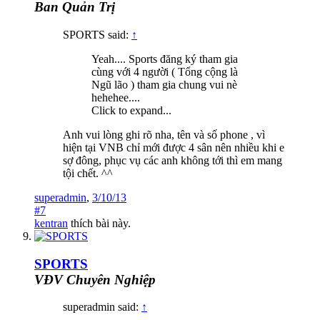
Ban Quản Trị
SPORTS said:
↑
Yeah.... Sports đăng ký tham gia
cùng với 4 người ( Tổng cộng là
Ngũ lão ) tham gia chung vui nè
hehehee....
Click to expand...
Anh vui lòng ghi rõ nha, tên và số phone , vì
hiện tại VNB chỉ mới được 4 sân nên nhiều khi e
sợ đông, phục vụ các anh không tới thì em mang
tội chết. ^^
superadmin
,
3/10/13
#7
kentran
thích bài này.
SPORTS
VĐV Chuyên Nghiệp
superadmin said:
↑