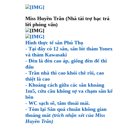
Miss Huyền Trân (Nhà tài trợ bạc trả
lời phỏng vấn)
Hình thực tế sân Phú Thọ
- Tại đây có 12 sân, sân lót thảm Yonex
và thảm Kawasaki
- Đèn là đèn cao áp, giống đèn để thi
đấu
- Trần nhà thì cao khỏi chê rồi, cao
thiệt là cao
- Khoảng cách giữa các sân khoảng
1m5, cứu cầu không sợ va chạm sân kế
bên
- WC sạch sẽ, tắm thoải mái.
- Tóm lại Sân quá chuẩn không gian
thoáng mát
(trích nhận xét của Miss
Huyền Trân)