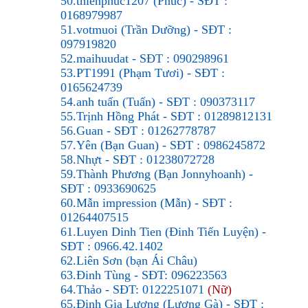
50.thienphuc1207 (Phúc) - SĐT :
0168979987
51.votmuoi (Trần Dưỡng) - SĐT :
097919820
52.maihuudat - SĐT : 090298961
53.PT1991 (Phạm Tươi) - SĐT :
0165624739
54.anh tuấn (Tuấn) - SĐT : 090373117
55.Trịnh Hồng Phát - SĐT : 01289812131
56.Guan - SĐT :
01262778787
57.Yên (Bạn Guan) - SĐT : 0986245872
58.
Nhựt - SĐT : 01238072728
59.Thành Phương (Bạn Jonnyhoanh) -
SĐT : 0933690625
60.Mẫn impression (Mẫn) - SĐT :
01264407515
61.
Luyen Dinh Tien (Đinh Tiến Luyện) -
SĐT : 0966.42.1402
62.Liên Sơn (bạn Ái Châu)
63.Đinh Tùng - SĐT: 096223563
64.Thảo - SĐT: 0122251071
(Nữ)
65.Đinh Gia Lương (Lương Gà) - SĐT :