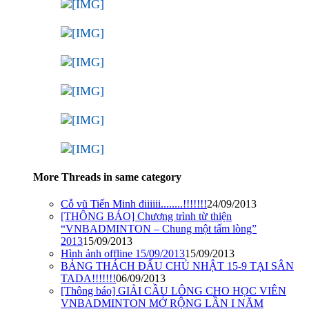
More Threads in same category
Cỗ vũ Tiến Minh điiiiii........!!!!!!!
24/09/2013
[THÔNG BÁO] Chương trình từ thiện
“VNBADMINTON – Chung một tấm lòng”
2013
15/09/2013
Hình ảnh offline 15/09/2013
15/09/2013
BẢNG THÁCH ĐẤU CHỦ NHẬT 15-9 TẠI SÂN
TADA!!!!!!!
06/09/2013
[Thông báo] GIẢI CẦU LÔNG CHO HỌC VIÊN
VNBADMINTON MỞ RỘNG LẦN I NĂM