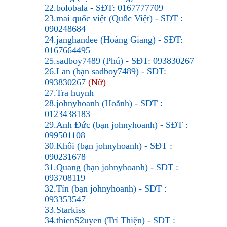
22.bolobala - SĐT: 0167777709
23.mai quốc việt (Quốc Việt) - SĐT :
090248684
24.janghandee (Hoàng Giang) - SĐT:
0167664495
25.sadboy7489 (Phú) - SĐT: 093830267
26.Lan (bạn sadboy7489) - SĐT:
093830267
(Nữ)
27.Tra huynh
28.johnyhoanh (Hoằnh) - SĐT :
0123438183
29.Anh Đức (bạn johnyhoanh) - SĐT :
099501108
30.Khôi (bạn johnyhoanh) - SĐT :
090231678
31.Quang (bạn johnyhoanh) - SĐT :
093708119
32.Tín (bạn johnyhoanh) - SĐT :
093353547
33.Starkiss
34.thienS2uyen (Trí Thiện) - SĐT :