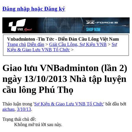
Đăng nhập hoặc Đăng ký
Vnbadminton -Tin Tức - Diễn Đàn Cầu Lông Việt Nam
Trang chủ
Diễn đàn
>
Giải Cầu Lông, Sự Kiện VNB
>
Sự
Kiện & Giao Lưu VNB Tổ Chức
>
Giao lưu VNBadminton (lần 2)
ngày 13/10/2013 Nhà tập luyện
cầu lông Phú Thọ
Thảo luận trong '
Sự Kiện & Giao Lưu VNB Tổ Chức
' bắt đầu bởi
aichau
,
3/10/13
.
Trạng thái chủ đề:
Không mở trả lời sau này.