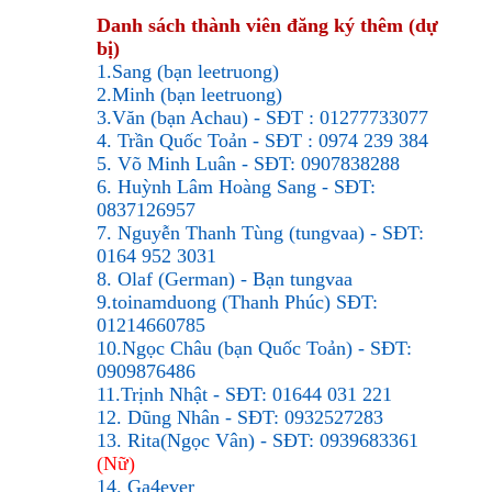
Danh sách thành viên đăng ký thêm (dự
bị)
1.Sang (bạn leetruong)
2.Minh (bạn leetruong)
3.Văn (bạn Achau) - SĐT : 01277733077
4. Trần Quốc Toản - SĐT :
0974 239 384
5. Võ Minh Luân - SĐT:
0907838288
6. Huỳnh Lâm Hoàng Sang - SĐT:
0837126957
7. Nguyễn Thanh Tùng (tungvaa) - SĐT:
0164 952 3031
8.
Olaf (German) - Bạn tungvaa
9.toinamduong (Thanh Phúc) SĐT:
01214660785
10.Ngọc Châu (bạn Quốc Toản) - SĐT:
0909876486
11.Trịnh Nhật - SĐT:
01644 031 221
12. Dũng Nhân - SĐT:
0932527283
13.
Rita(Ngọc Vân) - SĐT: 0939683361
(Nữ)
14. G
a4ever