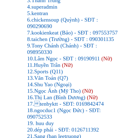
3.Thành Trung
4.superadmin
5.kentran
6.chickensoup (Quỳnh) - SĐT :
090290690
7.kookienkeat (Bảo) - SĐT : 097553757
8.taichen (Trường) - SĐT : 090301135
9.Tony Chánh (Chánh) - SĐT :
098950330
10.Lâm Ngọc - SĐT : 09190911
(Nữ)
11.Huyền Trân
(Nữ)
12.Sports (Q11)
13.Văn Toán (Q7)
14.Shu Yao (Ngoại)
15.Ngọc Ánh (Mỹ Tho)
(Nữ)
16.Thị Lan (Bình Dương)
(Nữ)
17.tenbyktt - SĐT: 0169842474
18.ngocduc1 (Ngọc Đức) - SĐT:
090752533
19. huu duy
20.dép phải - SĐT: 0126711392
21.Sang (bạn leetruong)