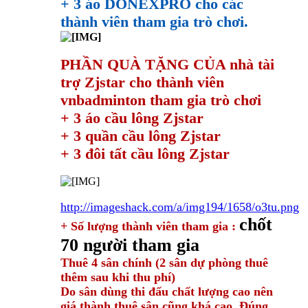
+ 3 áo
DONEXPRO cho các
thành viên tham gia trò chơi.
PHẦN QUÀ TẶNG CỦA nhà tài
trợ Zjstar cho thành viên
vnbadminton tham gia trò chơi
+ 3 áo cầu lông Zjstar
+ 3 quần cầu lông Zjstar
+ 3 đôi tất cầu lông Zjstar
http://imageshack.com/a/img194/1658/o3tu.png
chốt
+ Số lượng thành viên tham gia :
70 người tham gia
Thuê 4 sân chính (2 sân dự phòng thuê
thêm sau khi thu phí)
Do sân dùng thi đấu chất lượng cao nên
giá thành thuê sân cũng khá cao. Đúng