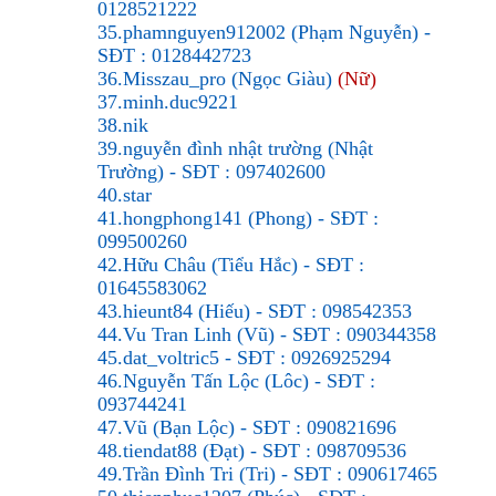
0128521222
35.phamnguyen912002 (Phạm Nguyễn) -
SĐT : 0128442723
36.Misszau_pro (Ngọc Giàu)
(Nữ)
37.minh.duc9221
38.nik
39.nguyễn đình nhật trường (Nhật
Trường) - SĐT : 097402600
40.star
41.hongphong141 (Phong) - SĐT :
099500260
42.Hữu Châu (Tiểu Hắc) - SĐT :
01645583062
43.hieunt84 (Hiếu) - SĐT : 098542353
44.Vu Tran Linh (Vũ) - SĐT : 090344358
45.dat_voltric5 - SĐT : 0926925294
46.Nguyễn Tấn Lộc (Lôc) - SĐT :
093744241
47.Vũ (Bạn Lộc) - SĐT : 090821696
48.tiendat88 (Đạt) - SĐT : 098709536
49.Trần Đình Tri (Tri) - SĐT : 090617465