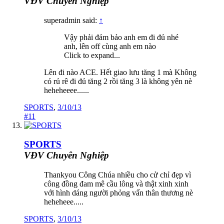
VĐV Chuyên Nghiệp
superadmin said:
↑
Vậy phải đảm bảo anh em đi đủ nhé
anh, lên off cùng anh em nào
Click to expand...
Lên đi nào ACE. Hết giao lưu tăng 1 mà Không
có rủ rê đi đủ tăng 2 rồi tăng 3 là không yên nè
heheheeee......
SPORTS
,
3/10/13
#11
SPORTS
VĐV Chuyên Nghiệp
Thankyou Công Chúa nhiều cho cử chỉ đẹp vì
công đồng đam mê cầu lông và thật xinh xinh
với hình dáng người phỏng vấn thân thương nè
heheheee.....
SPORTS
,
3/10/13