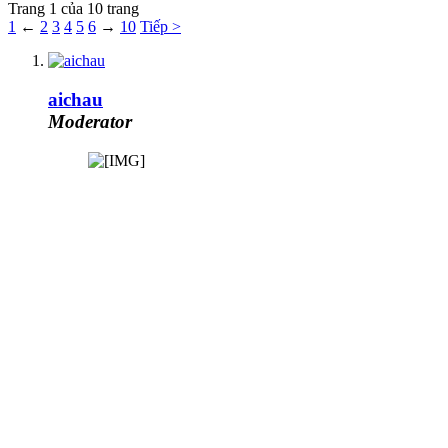
Trang 1 của 10 trang
1
←
2
3
4
5
6
→
10
Tiếp >
aichau
Moderator