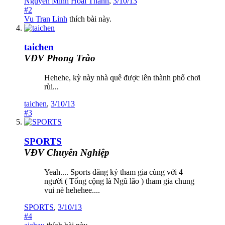
Nguyễn Minh Hoài Thanh
,
3/10/13
#2
Vu Tran Linh
thích bài này.
taichen
VĐV Phong Trào
Hehehe, kỳ này nhà quê được lên thành phố chơi
rùi...
taichen
,
3/10/13
#3
SPORTS
VĐV Chuyên Nghiệp
Yeah.... Sports đăng ký tham gia cùng với 4
người ( Tổng cộng là Ngũ lão ) tham gia chung
vui nè hehehee....
SPORTS
,
3/10/13
#4