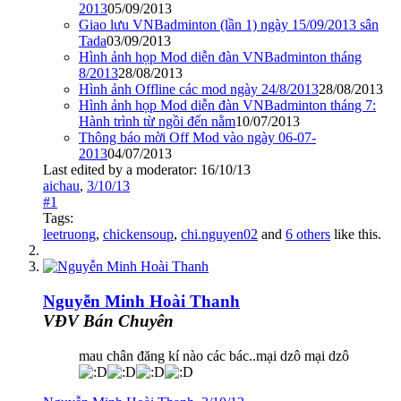
2013
05/09/2013
Giao lưu VNBadminton (lần 1) ngày 15/09/2013 sân
Tada
03/09/2013
Hình ảnh họp Mod diễn đàn VNBadminton tháng
8/2013
28/08/2013
Hình ảnh Offline các mod ngày 24/8/2013
28/08/2013
Hình ảnh họp Mod diễn đàn VNBadminton tháng 7:
Hành trình từ ngồi đến nằm
10/07/2013
Thông báo mời Off Mod vào ngày 06-07-
2013
04/07/2013
Last edited by a moderator:
16/10/13
aichau
,
3/10/13
#1
Tags:
leetruong
,
chickensoup
,
chi.nguyen02
and
6 others
like this.
Nguyễn Minh Hoài Thanh
VĐV Bán Chuyên
mau chân đăng kí nào các bác..mại dzô mại dzô