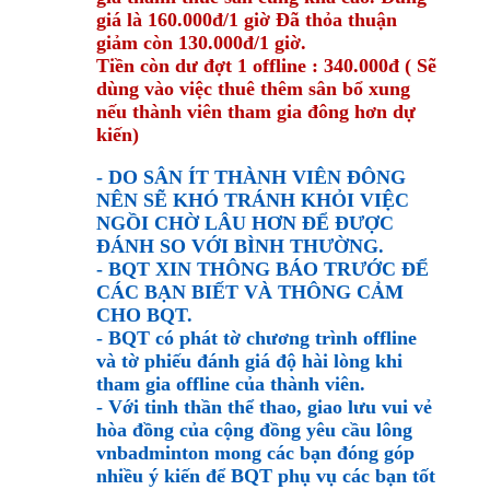
giá là 160.000đ/1 giờ
Đã thỏa thuận
giảm còn 130.000đ/1 giờ.
Tiền còn dư đợt 1 offline : 340.000đ ( Sẽ
dùng vào việc thuê thêm sân bổ xung
nếu thành viên tham gia đông hơn dự
kiến)
- DO SÂN ÍT THÀNH VIÊN ĐÔNG
NÊN SẼ KHÓ TRÁNH KHỎI VIỆC
NGỒI CHỜ LÂU HƠN ĐỂ ĐƯỢC
ĐÁNH SO VỚI BÌNH THƯỜNG.
- BQT XIN THÔNG BÁO TRƯỚC ĐỂ
CÁC BẠN BIẾT VÀ THÔNG CẢM
CHO BQT.
- BQT có phát tờ chương trình offline
và tờ phiếu đánh giá độ hài lòng khi
tham gia offline của thành viên.
- Với tinh thần thể thao, giao lưu vui vẻ
hòa đồng của cộng đồng yêu cầu lông
vnbadminton mong các bạn đóng góp
nhiều ý kiến để BQT phụ vụ các bạn tốt