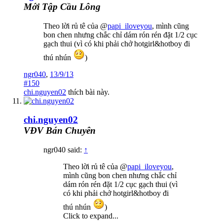
Mới Tập Cầu Lông
Theo lời rủ tê của @
papi_iloveyou
, mình cũng
bon chen nhưng chắc chỉ dám rón rén đặt 1/2 cục
gạch thui (vì có khi phải chở hotgirl&hotboy đi
thú nhún
)
ngr040
,
13/9/13
#150
chi.nguyen02
thích bài này.
chi.nguyen02
VĐV Bán Chuyên
ngr040 said:
↑
Theo lời rủ tê của @
papi_iloveyou
,
mình cũng bon chen nhưng chắc chỉ
dám rón rén đặt 1/2 cục gạch thui (vì
có khi phải chở hotgirl&hotboy đi
thú nhún
)
Click to expand...