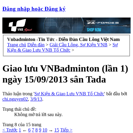
Đăng nhập hoặc Đăng ký
Vnbadminton -Tin Tức - Diễn Đàn Cầu Lông Việt Nam
Trang chủ
Diễn đàn
>
Giải Cầu Lông, Sự Kiện VNB
>
Sự
Kiện & Giao Lưu VNB Tổ Chức
>
Giao lưu VNBadminton (lần 1)
ngày 15/09/2013 sân Tada
Thảo luận trong '
Sự Kiện & Giao Lưu VNB Tổ Chức
' bắt đầu bởi
chi.nguyen02
,
3/9/13
.
Trạng thái chủ đề:
Không mở trả lời sau này.
Trang 8 của 15 trang
< Trước
1
←
6
7
8
9
10
→
15
Tiếp >