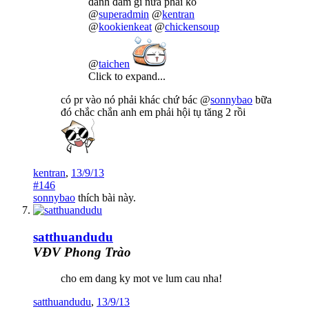
đánh đấm gì nữa phải ko
@
superadmin
@
kentran
@
kookienkeat
@
chickensoup
@
taichen
Click to expand...
có pr vào nó phải khác chứ bác @
sonnybao
bữa
đó chắc chắn anh em phải hội tụ tăng 2 rồi
kentran
,
13/9/13
#146
sonnybao
thích bài này.
satthuandudu
VĐV Phong Trào
cho em dang ky mot ve lum cau nha!
satthuandudu
,
13/9/13