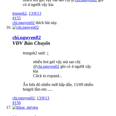
có 4 người vậy kìa
trungsh2
,
13/9/13
#155
chi.nguyen02
thích bài này.
chi.nguyen02
VĐV Bán Chuyên
trungsh2 said:
↑
nhiều hot girl vậy mà sao chị
@
chi.nguyen02
ghi có 4 người vậy
kìa
Click to expand...
Ẩn bửa đó nhiều mới hấp dẫn, 15/09 nhiều
hotgril lắm em .....
chi.nguyen02
,
13/9/13
#156