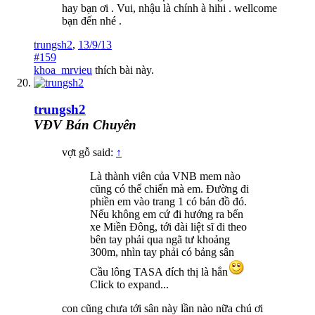
hay bạn ơi . Vui, nhậu là chính à hihi . wellcome
bạn đến nhé .
trungsh2
,
13/9/13
#159
khoa_mrvieu
thích bài này.
trungsh2
VĐV Bán Chuyên
vợt gỗ said:
↑
Là thành viên của VNB mem nào
cũng có thể chiến mà em. Đường đi
phiền em vào trang 1 có bản đồ đó.
Nếu không em cứ đi hướng ra bến
xe Miền Đông, tới đài liệt sĩ đi theo
bên tay phải qua ngã tư khoảng
300m, nhìn tay phải có bảng sân
Cầu lông TASA đích thị là hắn
Click to expand...
con cũng chưa tới sân này lần nào nữa chú ơi