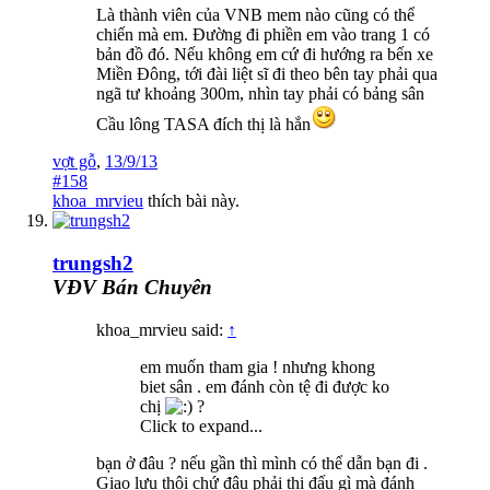
Là thành viên của VNB mem nào cũng có thể
chiến mà em. Đường đi phiền em vào trang 1 có
bản đồ đó. Nếu không em cứ đi hướng ra bến xe
Miền Đông, tới đài liệt sĩ đi theo bên tay phải qua
ngã tư khoảng 300m, nhìn tay phải có bảng sân
Cầu lông TASA đích thị là hắn
vợt gỗ
,
13/9/13
#158
khoa_mrvieu
thích bài này.
trungsh2
VĐV Bán Chuyên
khoa_mrvieu said:
↑
em muốn tham gia ! nhưng khong
biet sân . em đánh còn tệ đi được ko
chị
?
Click to expand...
bạn ở đâu ? nếu gần thì mình có thể dẫn bạn đi .
Giao lưu thôi chứ đâu phải thi đấu gì mà đánh