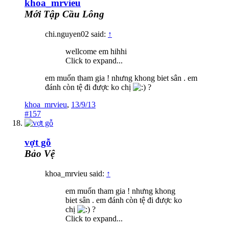
khoa_mrvieu
Mới Tập Cầu Lông
chi.nguyen02 said:
↑
wellcome em hihhi
Click to expand...
em muốn tham gia ! nhưng khong biet sân . em
đánh còn tệ đi được ko chị
?
khoa_mrvieu
,
13/9/13
#157
vợt gỗ
Bảo Vệ
khoa_mrvieu said:
↑
em muốn tham gia ! nhưng khong
biet sân . em đánh còn tệ đi được ko
chị
?
Click to expand...