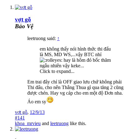
vợt gỗ
Bảo Vệ
leetruong said:
↑
em không thấy nói hình thức thi đấu
là MS, MD WS,...vậy BTC nhỉ
hay là hôm đó bốc thăm
ngẫu nhiên vậy keke...
Click to expand...
Em trai đây chỉ là OFF giao lưu chứ không phải
Thi đấu, cho nên Thắng Thua gì qua tăng 2 cũng
được chén. Hay vg cáp cho em một độ Đơn nha.
Áo em sy
vợt gỗ
,
12/9/13
#141
khoa_mrvieu
and
leetruong
like this.