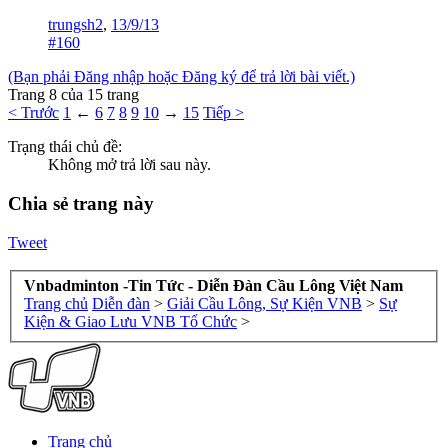
trungsh2
,
13/9/13
#160
(Bạn phải Đăng nhập hoặc Đăng ký để trả lời bài viết.)
Trang 8 của 15 trang
< Trước
1
←
6
7
8
9
10
→
15
Tiếp >
Trạng thái chủ đề:
Không mở trả lời sau này.
Chia sẻ trang này
Tweet
Vnbadminton -Tin Tức - Diễn Đàn Cầu Lông Việt Nam
Trang chủ
Diễn đàn
>
Giải Cầu Lông, Sự Kiện VNB
>
Sự
Kiện & Giao Lưu VNB Tổ Chức
>
Trang chủ