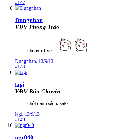
#147
Dungnhan
VĐV Phong Trào
cho em 1 ve ....
Dungnhan
,
13/9/13
#148
lagi
VĐV Bán Chuyên
chốt danh sách. kaka
lagi
,
13/9/13
#149
ngr040