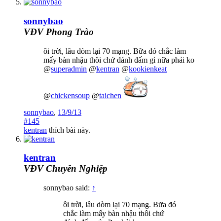
sonnybao
VĐV Phong Trào
ôi trời, lâu dòm lại 70 mạng. Bữa đó chắc làm
mấy bàn nhậu thôi chứ đánh đấm gì nữa phải ko
@
superadmin
@
kentran
@
kookienkeat
@
chickensoup
@
taichen
sonnybao
,
13/9/13
#145
kentran
thích bài này.
kentran
VĐV Chuyên Nghiệp
sonnybao said:
↑
ôi trời, lâu dòm lại 70 mạng. Bữa đó
chắc làm mấy bàn nhậu thôi chứ