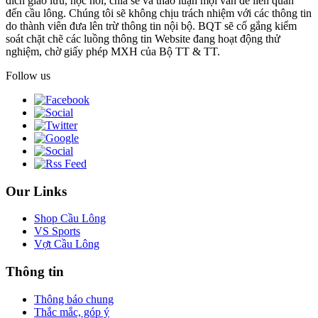
đích giao lưu, học hỏi, chia sẻ và thảo luận mọi vấn đề liên quan
đến cầu lông. Chúng tôi sẽ không chịu trách nhiệm với các thông tin
do thành viên đưa lên trừ thông tin nội bộ. BQT sẽ cố gắng kiểm
soát chặt chẽ các luồng thông tin Website đang hoạt động thử
nghiệm, chờ giấy phép MXH của Bộ TT & TT.
Follow us
Our Links
Shop Cầu Lông
VS Sports
Vợt Cầu Lông
Thông tin
Thông báo chung
Thắc mắc, góp ý