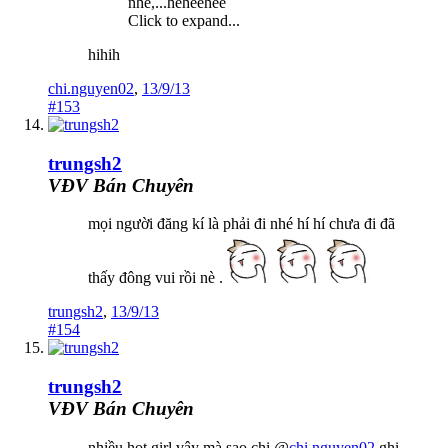
nhé,...heheehee
Click to expand...
hihih
chi.nguyen02
,
13/9/13
#153
trungsh2
VĐV Bán Chuyên
mọi người đăng kí là phải đi nhé hí hí chưa đi đã
thấy đông vui rồi nè .
trungsh2
,
13/9/13
#154
trungsh2
VĐV Bán Chuyên
nhiều hot girl vậy mà sao chị @
chi.nguyen02
ghi