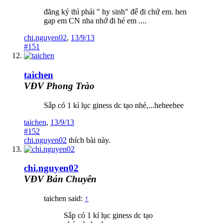
đăng ký thì phải " hy sinh" để đi chứ em. hen
gap em CN nha nhớ đi hé em ....
chi.nguyen02
,
13/9/13
#151
taichen
VĐV Phong Trào
Sắp có 1 kỉ lục giness dc tạo nhé,...heheehee
taichen
,
13/9/13
#152
chi.nguyen02
thích bài này.
chi.nguyen02
VĐV Bán Chuyên
taichen said:
↑
Sắp có 1 kỉ lục giness dc tạo