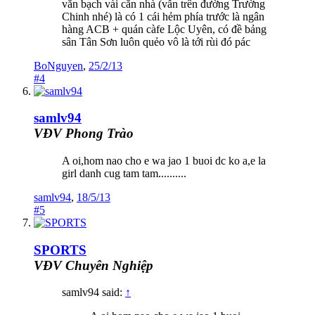
văn bạch vài căn nhà (vẫn trên đường Trường
Chinh nhé) là có 1 cái hẻm phía trước là ngân
hàng ACB + quán càfe Lộc Uyên, có đề bảng
sân Tân Sơn luôn quẻo vô là tới rùi đó pác
BoNguyen
,
25/2/13
#4
samlv94
VĐV Phong Trào
A oi,hom nao cho e wa jao 1 buoi dc ko a,e la
girl danh cug tam tam..........
samlv94
,
18/5/13
#5
SPORTS
VĐV Chuyên Nghiệp
samlv94 said:
↑