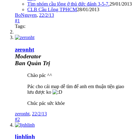
Tìm nhóm cầu lông ở thủ đức đánh 3-5-7.
29/01/2013
CLB Cầu Lông TPHCM
28/01/2013
BoNguyen
,
22/2/13
#1
Tags:
zeronht
Moderator
Ban Quản Trị
Chào pác ^^
Pác cho cái map dễ tìm để anh em thuận tiện giao
lưu được ko
Chúc pác sức khỏe
zeronht
,
22/2/13
#2
ljnhlinh