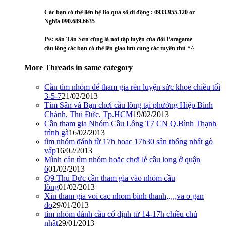
Các bạn có thể liên hệ Bo qua số di động : 0933.955.120 or
Nghĩa 090.689.6635
P/s: sân Tân Sơn cũng là nơi tập luyện của đội Paragame
cầu lông các bạn có thể lên giao lưu cùng các tuyển thủ ^^
More Threads in same category
Cần tìm nhóm để tham gia rèn luyện sức khoẻ chiều tối
3-5-7
21/02/2013
Tìm Sân và Bạn chơi cầu lông tại phường Hiệp Bình
Chánh, Thủ Đức, Tp.HCM
19/02/2013
Cần tham gia Nhóm Cầu Lông T7 CN Q.Bình Thạnh
trình gà
16/02/2013
tìm nhóm đánh từ 17h hoac 17h30 sân thống nhất gò
vấp
16/02/2013
Mình cần tìm nhóm hoăc chơi lẻ cầu long ở quận
6
01/02/2013
Q9 Thủ Đức cần tham gia vào nhóm cầu
lông
01/02/2013
Xin tham gia voi cac nhom binh thanh,,,,,va o gan
do
29/01/2013
tìm nhóm đánh cầu cố định từ 14-17h chiều chủ
nhật
29/01/2013