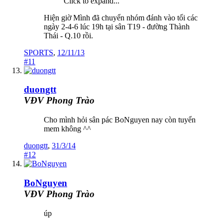
Click to expand...
Hiện giờ Mình đã chuyển nhóm đánh vào tối các
ngày 2-4-6 lúc 19h tại sân T19 - đường Thành
Thái - Q.10 rồi.
SPORTS
,
12/11/13
#11
duongtt
VĐV Phong Trào
Cho mình hỏi sân pác BoNguyen nay còn tuyển
mem không ^^
duongtt
,
31/3/14
#12
BoNguyen
VĐV Phong Trào
úp