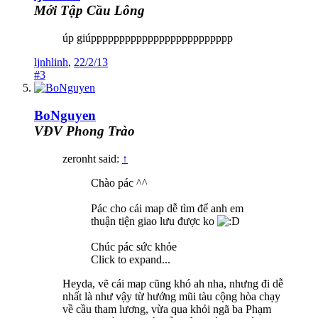
Mới Tập Cầu Lông
úp giúppppppppppppppppppppppppp
ljnhlinh
,
22/2/13
#3
BoNguyen
VĐV Phong Trào
zeronht said:
↑
Chào pác ^^
Pác cho cái map dễ tìm để anh em
thuận tiện giao lưu được ko
Chúc pác sức khỏe
Click to expand...
Heyda, vẽ cái map cũng khó ah nha, nhưng đi dễ
nhất là như vậy từ hướng mũi tàu cộng hòa chạy
về cầu tham lương, vừa qua khỏi ngã ba Phạm