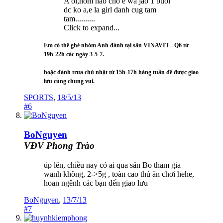
A oi,hom nao cho e wa jao 1 buoi
dc ko a,e la girl danh cug tam
tam..........
Click to expand...
Em có thể ghé nhóm Anh đánh tại sân VINAVIT - Q6 từ
19h-22h các ngày 3-5-7.
hoặc đánh trưa chủ nhật từ 15h-17h hàng tuần để được giao
lưu cùng chung vui.
SPORTS
,
18/5/13
#6
BoNguyen
VĐV Phong Trào
úp lên, chiều nay có ai qua sân Bo tham gia
wanh không, 2->5g , toàn cao thủ ăn chơi hehe,
hoan ngênh các bạn đến giao lưu
BoNguyen
,
13/7/13
#7