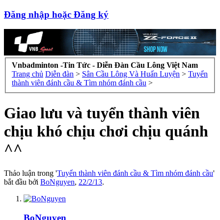
Đăng nhập hoặc Đăng ký
Vnbadminton -Tin Tức - Diễn Đàn Cầu Lông Việt Nam
Trang chủ
Diễn đàn
>
Sân Cầu Lông Và Huấn Luyện
>
Tuyển
thành viên đánh cầu & Tìm nhóm đánh cầu
>
Giao lưu và tuyển thành viên
chịu khó chịu chơi chịu quánh
^^
Thảo luận trong '
Tuyển thành viên đánh cầu & Tìm nhóm đánh cầu
'
bắt đầu bởi
BoNguyen
,
22/2/13
.
BoNguyen