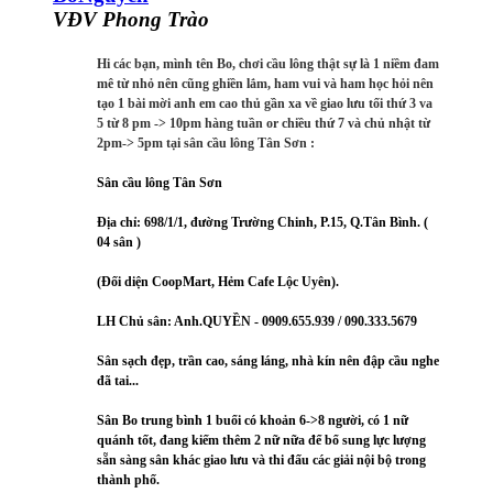
VĐV Phong Trào
Hi các bạn, mình tên Bo, chơi cầu lông thật sự là 1 niềm đam
mê từ nhỏ nên cũng ghiền lắm, ham vui và ham học hỏi nên
tạo 1 bài mời anh em cao thủ gần xa về giao lưu tối thứ 3 va
5 từ 8 pm -> 10pm hàng tuần or chiều thứ 7 và chủ nhật từ
2pm-> 5pm tại sân cầu lông Tân Sơn :
Sân cầu lông Tân Sơn
Địa chỉ: 698/1/1, đường Trường Chinh, P.15, Q.Tân Bình. (
04 sân )
(Đối diện CoopMart, Hẻm Cafe Lộc Uyên).
LH Chủ sân: Anh.QUYỀN - 0909.655.939 / 090.333.5679
Sân sạch đẹp, trần cao, sáng láng, nhà kín nên đập cầu nghe
đã tai...
Sân Bo trung bình 1 buổi có khoản 6->8 người, có 1 nữ
quánh tốt, đang kiếm thêm 2 nữ nữa để bổ sung lực lượng
sẵn sàng sân khác giao lưu và thi đấu các giải nội bộ trong
thành phố.