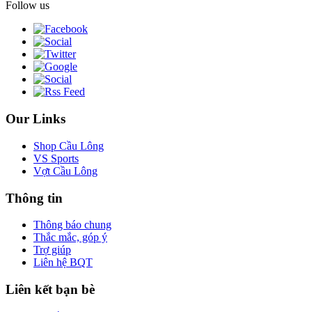
Follow us
Our Links
Shop Cầu Lông
VS Sports
Vợt Cầu Lông
Thông tin
Thông báo chung
Thắc mắc, góp ý
Trợ giúp
Liên hệ BQT
Liên kết bạn bè