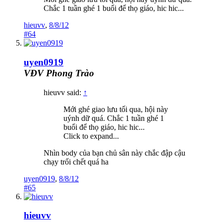
Chắc 1 tuần ghé 1 buổi để thọ giáo, hic hic...
hieuvv
,
8/8/12
#64
uyen0919
VĐV Phong Trào
hieuvv said:
↑
Mới ghé giao lưu tối qua, hội này
uýnh dữ quá. Chắc 1 tuần ghé 1
buổi để thọ giáo, hic hic...
Click to expand...
Nhìn body của bạn chủ sân này chắc đập cậu
chạy trối chết quá ha
uyen0919
,
8/8/12
#65
hieuvv