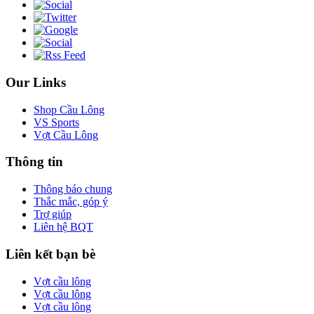
Our Links
Shop Cầu Lông
VS Sports
Vợt Cầu Lông
Thông tin
Thông báo chung
Thắc mắc, góp ý
Trợ giúp
Liên hệ BQT
Liên kết bạn bè
Vợt cầu lông
Vợt cầu lông
Vợt cầu lông