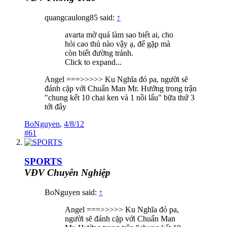
quangcaulong85 said:
↑
avarta mờ quá làm sao biết ai, cho
hỏi cao thủ nào vậy ạ, để gặp mà
còn biết đường tránh.
Click to expand...
Angel ===>>>>> Ku Nghĩa đó pa, người sẽ
đánh cặp với Chuẩn Man Mr. Hưởng trong trận
"chung kết 10 chai ken và 1 nồi lẩu" bữa thứ 3
tới đây
BoNguyen
,
4/8/12
#61
SPORTS
VĐV Chuyên Nghiệp
BoNguyen said:
↑
Angel ===>>>>> Ku Nghĩa đó pa,
người sẽ đánh cặp với Chuẩn Man