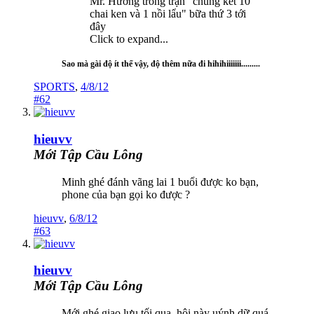
Mr. Hưởng trong trận "chung kết 10
chai ken và 1 nồi lẩu" bữa thứ 3 tới
đây
Click to expand...
Sao mà gài độ ít thế vậy, độ thêm nữa đi hihihiiiiiii.........
SPORTS
,
4/8/12
#62
hieuvv
Mới Tập Cầu Lông
Minh ghé đánh vãng lai 1 buổi được ko bạn,
phone của bạn gọi ko được ?
hieuvv
,
6/8/12
#63
hieuvv
Mới Tập Cầu Lông
Mới ghé giao lưu tối qua, hội này uýnh dữ quá.