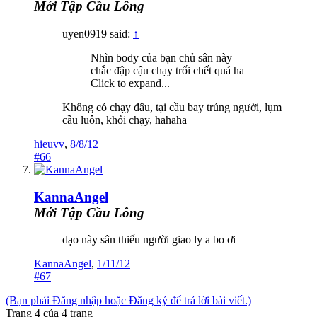
Mới Tập Cầu Lông
uyen0919 said:
↑
Nhìn body của bạn chủ sân này
chắc đập cậu chạy trối chết quá ha
Click to expand...
Không có chạy đâu, tại cầu bay trúng người, lụm
cầu luôn, khỏi chạy, hahaha
hieuvv
,
8/8/12
#66
KannaAngel
Mới Tập Cầu Lông
dạo này sân thiếu người giao ly a bo ơi
KannaAngel
,
1/11/12
#67
(Bạn phải Đăng nhập hoặc Đăng ký để trả lời bài viết.)
Trang 4 của 4 trang