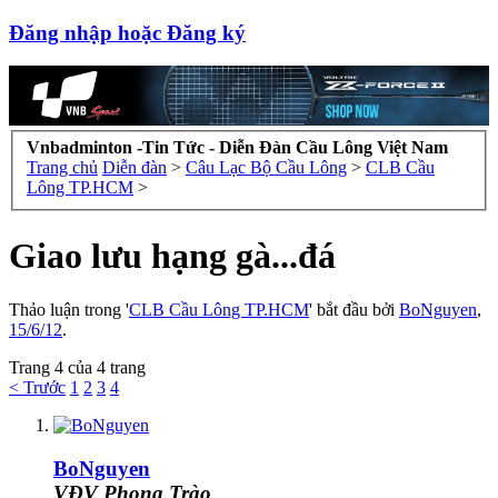
Đăng nhập hoặc Đăng ký
Vnbadminton -Tin Tức - Diễn Đàn Cầu Lông Việt Nam
Trang chủ
Diễn đàn
>
Câu Lạc Bộ Cầu Lông
>
CLB Cầu
Lông TP.HCM
>
Giao lưu hạng gà...đá
Thảo luận trong '
CLB Cầu Lông TP.HCM
' bắt đầu bởi
BoNguyen
,
15/6/12
.
Trang 4 của 4 trang
< Trước
1
2
3
4
BoNguyen
VĐV Phong Trào