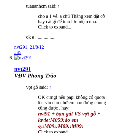
tuananhcm said:
↑
cho a 1 vé. a chú Thắng xem đặt cờ
hay cái gì để trao lưu niệm nha.
Click to expand...
ok a . ...............
nvt291
,
21/8/12
#45
nvt291
VĐV Phong Trào
vợt gỗ said:
↑
OK cưng! nếu papi không có quota
lên sân chú nhờ em nào đứng chung
cũng được , hay:
nvt91 + bạn gái VS vợt gỗ +
lavie:M059:áo em
sy:M09::M09::M09:
Click to expand...