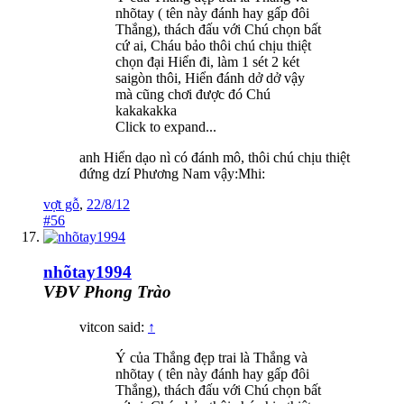
nhõtay ( tên này đánh hay gấp đôi
Thắng), thách đấu với Chú chọn bất
cứ ai, Cháu bảo thôi chú chịu thiệt
chọn đại Hiển đi, làm 1 sét 2 két
saigòn thôi, Hiển đánh dở dở vậy
mà cũng chơi được đó Chú
kakakakka
Click to expand...
anh Hiển dạo nì có đánh mô, thôi chú chịu thiệt
đứng dzí Phương Nam vậy:Mhi:
vợt gỗ
,
22/8/12
#56
nhõtay1994
VĐV Phong Trào
vitcon said:
↑
Ý của Thắng đẹp trai là Thắng và
nhõtay ( tên này đánh hay gấp đôi
Thắng), thách đấu với Chú chọn bất