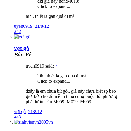
dzí già này hôn:M013:
Click to expand...
hihi, thiệt là gan quá đi mà
uyen0919
,
21/8/12
#42
vợt gỗ
Bảo Vệ
uyen0919 said:
↑
hihi, thiệt là gan quá đi mà
Click to expand...
dzậy là em chưa bít gồi, già này chưa biết sợ bao
giờ, bởi cho dù mềnh thua cũng buộc đối phương
phải lượm cầu:M059::M059::M059:
vợt gỗ
,
21/8/12
#43