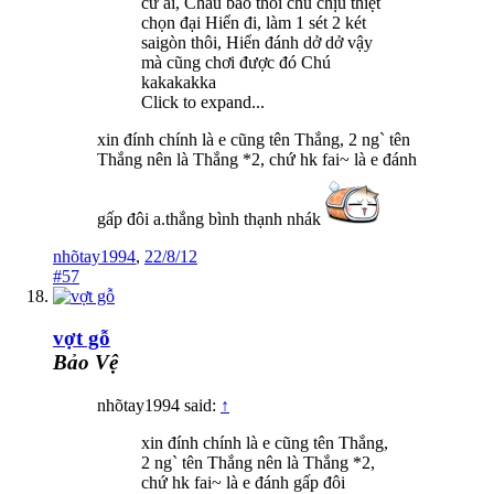
cứ ai, Cháu bảo thôi chú chịu thiệt
chọn đại Hiển đi, làm 1 sét 2 két
saigòn thôi, Hiển đánh dở dở vậy
mà cũng chơi được đó Chú
kakakakka
Click to expand...
xin đính chính là e cũng tên Thắng, 2 ng` tên
Thắng nên là Thắng *2, chứ hk fai~ là e đánh
gấp đôi a.thắng bình thạnh nhák
nhõtay1994
,
22/8/12
#57
vợt gỗ
Bảo Vệ
nhõtay1994 said:
↑
xin đính chính là e cũng tên Thắng,
2 ng` tên Thắng nên là Thắng *2,
chứ hk fai~ là e đánh gấp đôi