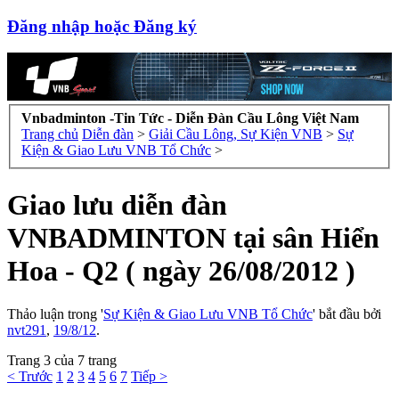
Đăng nhập hoặc Đăng ký
Vnbadminton -Tin Tức - Diễn Đàn Cầu Lông Việt Nam
Trang chủ
Diễn đàn
>
Giải Cầu Lông, Sự Kiện VNB
>
Sự
Kiện & Giao Lưu VNB Tổ Chức
>
Giao lưu diễn đàn
VNBADMINTON tại sân Hiển
Hoa - Q2 ( ngày 26/08/2012 )
Thảo luận trong '
Sự Kiện & Giao Lưu VNB Tổ Chức
' bắt đầu bởi
nvt291
,
19/8/12
.
Trang 3 của 7 trang
< Trước
1
2
3
4
5
6
7
Tiếp >