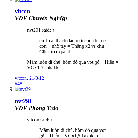
vitcon
VĐV Chuyên Nghiệp
nvt291 said:
↑
có 1 cái thách đấu mới cho chú nè :
con + nhõ tay = Thắng x2 vs chú +
Click to expand...
Mầm luôn đi chú, hôm đó qua vợt gỗ + Hiển =
VGx1,5 kakakka
vitcon
,
21/8/12
#48
nvt291
VĐV Phong Trào
vitcon said:
↑
Mầm luôn đi chú, hôm đó qua vợt
gỗ + Hiển = VGx1,5 kakakka