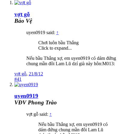
vợt gỗ
Bảo Vệ
uyen0919 said:
↑
Chơi luôn bầu Thắng
Click to expand...
Nếu bầu Thắng xợ, em uyen0919 có dám đứng
chung mần đôi Lam Lũ dzí già này hôn:M013:
vợt gỗ
,
21/8/12
#41
uyen0919
VĐV Phong Trào
vợt gỗ said:
↑
Nếu bầu Thắng xợ, em uyen0919 có
dám đứng chung mần đôi Lam Lũ