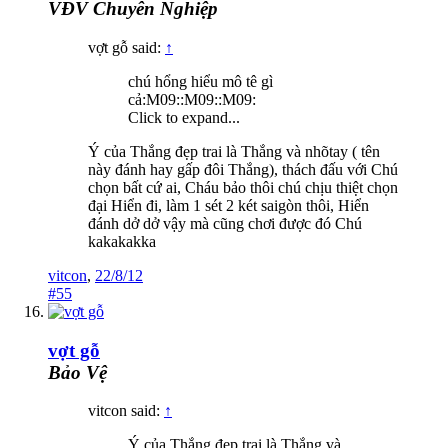
VĐV Chuyên Nghiệp
vợt gỗ said:
↑
chú hổng hiểu mô tê gì
cả:M09::M09::M09:
Click to expand...
Ý của Thắng đẹp trai là Thắng và nhõtay ( tên
này đánh hay gấp đôi Thắng), thách đấu với Chú
chọn bất cứ ai, Cháu bảo thôi chú chịu thiệt chọn
đại Hiển đi, làm 1 sét 2 két saigòn thôi, Hiển
đánh dở dở vậy mà cũng chơi được đó Chú
kakakakka
vitcon
,
22/8/12
#55
vợt gỗ
Bảo Vệ
vitcon said:
↑
Ý của Thắng đẹp trai là Thắng và