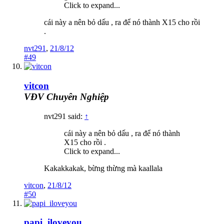
Click to expand...
cái này a nên bỏ dấu , ra để nó thành X15 cho rồi
.
nvt291
,
21/8/12
#49
vitcon
VĐV Chuyên Nghiệp
nvt291 said:
↑
cái này a nên bỏ dấu , ra để nó thành
X15 cho rồi .
Click to expand...
Kakakkakak, bừng thừng mà kaallala
vitcon
,
21/8/12
#50
papi_iloveyou