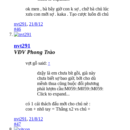
ok men , bà bây giờ con k sợ , chứ bà chủ lúc
xưa con mới sợ . kaka . Tạo cược luôn đi chú
nvt291
,
21/8/12
#46
nvt291
VĐV Phong Trào
vợt gỗ said:
↑
dzậy là em chưa bít gồi, già này
chưa biết sợ bao giờ, bởi cho dù
mềnh thua cũng buộc đối phương
phải lượm cầu:M059::M059::M059:
Click to expand...
có 1 cái thách đấu mới cho chú nè :
con + nhõ tay = Thắng x2 vs chú +
nvt291
,
21/8/12
#47