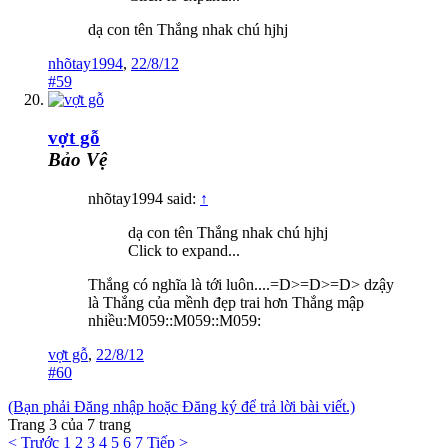
dạ con tên Thắng nhak chú hjhj
nhõtay1994
,
22/8/12
#59
vợt gỗ
Bảo Vệ
nhõtay1994 said:
↑
dạ con tên Thắng nhak chú hjhj
Click to expand...
Thắng có nghĩa là tới luôn....=D>=D>=D> dzậy
là Thắng của mềnh đẹp trai hơn Thắng mập
nhiều:M059::M059::M059:
vợt gỗ
,
22/8/12
#60
(Bạn phải Đăng nhập hoặc Đăng ký để trả lời bài viết.)
Trang 3 của 7 trang
< Trước
1
2
3
4
5
6
7
Tiếp >