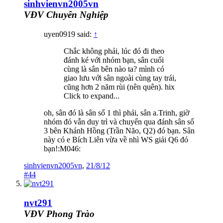
sinhvienvn2005vn
VĐV Chuyên Nghiệp
uyen0919 said:
↑
Chắc không phải, lúc đó đi theo
đánh ké với nhóm bạn, sân cuối
cùng là sân bên nào ta? mình có
giao lưu với sân ngoài cùng tay trái,
cũng hơn 2 năm rùi (nên quên). hix
Click to expand...
oh, sân đó là sân số 1 thì phải, sân a.Trinh, giờ
nhóm đó vẫn duy trì và chuyển qua đánh sân số
3 bên Khánh Hồng (Trần Não, Q2) đó bạn. Sân
này có e Bích Liên vừa về nhì WS giải Q6 đó
bạn!:M046:
sinhvienvn2005vn
,
21/8/12
#44
nvt291
VĐV Phong Trào