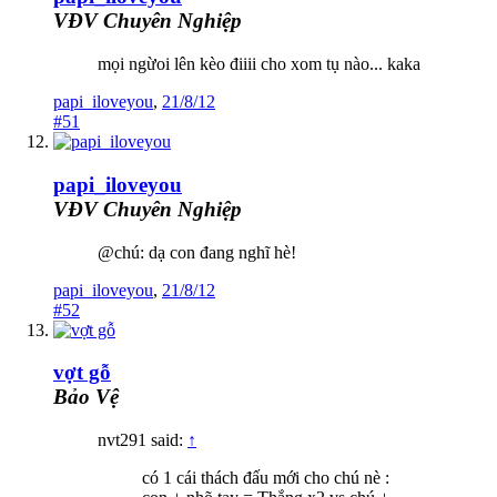
VĐV Chuyên Nghiệp
mọi ngừoi lên kèo điiii cho xom tụ nào... kaka
papi_iloveyou
,
21/8/12
#51
papi_iloveyou
VĐV Chuyên Nghiệp
@chú: dạ con đang nghĩ hè!
papi_iloveyou
,
21/8/12
#52
vợt gỗ
Bảo Vệ
nvt291 said:
↑
có 1 cái thách đấu mới cho chú nè :