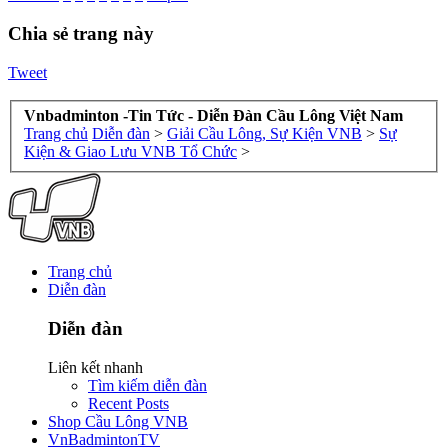
Chia sẻ trang này
Tweet
Vnbadminton -Tin Tức - Diễn Đàn Cầu Lông Việt Nam
Trang chủ
Diễn đàn
>
Giải Cầu Lông, Sự Kiện VNB
>
Sự
Kiện & Giao Lưu VNB Tổ Chức
>
Trang chủ
Diễn đàn
Diễn đàn
Liên kết nhanh
Tìm kiếm diễn đàn
Recent Posts
Shop Cầu Lông VNB
VnBadmintonTV