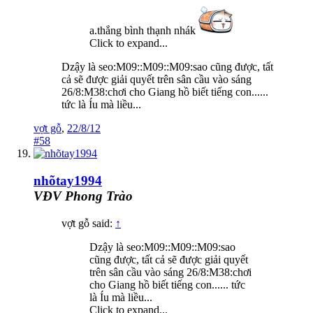
a.thắng bình thạnh nhák
Click to expand...
Dzậy là seo:M09::M09::M09:sao cũng được, tất
cả sẽ được giải quyết trên sân cầu vào sáng
26/8:M38:chơi cho Giang hồ biết tiếng con......
tức là Íu mà liều...
vợt gỗ
,
22/8/12
#58
nhõtay1994
VĐV Phong Trào
vợt gỗ said:
↑
Dzậy là seo:M09::M09::M09:sao
cũng được, tất cả sẽ được giải quyết
trên sân cầu vào sáng 26/8:M38:chơi
cho Giang hồ biết tiếng con...... tức
là Íu mà liều...
Click to expand...