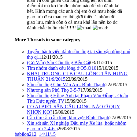
tuần và cơn ghiền cầu lông đang lên tới đỉnh
điểm rồi mà ko tìm đc nhóm nào để xin đánh ké
hết. Kính mong các anh chị em ở cà mau hoặc đã
giao lưu ở cà mau có thể giới thiệu 1 nhóm để
giao lưu, mình còn ở cà mau khá lâu nên ko đc
đánh chắc buồn chết!!!!!!
More Threads in same category
Tuyển thành viên đánh cầu lông tại sân vận động phú
thọ q11
12/11/2015
(Gò Vấp) Sân Cầu lông Bến Cát
03/11/2015
Tìm nhóm đánh cầu lông ở Q5,Q10
15/10/2015
KHAI TRUONG CLB CAU LÔNG TÂN HƯNG
THUẬN 21/9/2015
22/09/2015
Sân cầu lông Chu Văn An - Bình Thạnh
22/09/2015
Nhượng sân Phú Thọ 3-5-7
17/09/2015
Sân cầu lông Hồng Anh tại Phạm Văn Đồng - Quận
Thủ Đức tuyển TV
15/09/2015
CÓ AI BIẾT SÂN CẦU LÔNG NÀO Ở QUY
NHƠN KO?
15/09/2015
Cần tìm sân cầu lông khu vực Bình Thạnh
27/08/2015
Xin sđt sân Xí nghiệp Đầu máy Xe lửa, hoặc nhóm
giao lưu 2-4-6 ạ
26/08/2015
babilon212
,
14/11/15