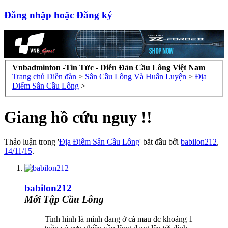
Đăng nhập hoặc Đăng ký
Vnbadminton -Tin Tức - Diễn Đàn Cầu Lông Việt Nam
Trang chủ
Diễn đàn
>
Sân Cầu Lông Và Huấn Luyện
>
Địa
Điểm Sân Cầu Lông
>
Giang hồ cứu nguy !!
Thảo luận trong '
Địa Điểm Sân Cầu Lông
' bắt đầu bởi
babilon212
,
14/11/15
.
babilon212
Mới Tập Cầu Lông
Tình hình là mình đang ở cà mau đc khoảng 1