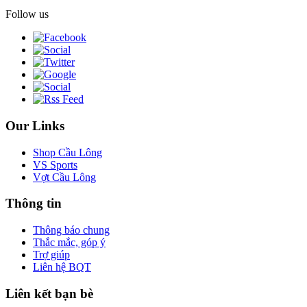
Follow us
Our Links
Shop Cầu Lông
VS Sports
Vợt Cầu Lông
Thông tin
Thông báo chung
Thắc mắc, góp ý
Trợ giúp
Liên hệ BQT
Liên kết bạn bè