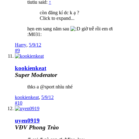
tiutiu said:
↑
còn đăng kí dc k ạ ?
Click to expand...
hẹn em sang năm sau
giờ trễ rồi em ơi
:M031:
Harry
,
5/9/12
#9
kookienkeat
Super Moderator
thks a @sport nhìu nhé
kookienkeat
,
5/9/12
#10
uyen0919
VĐV Phong Trào