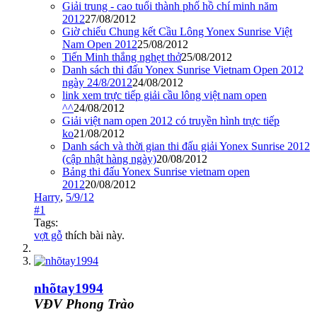
Giải trung - cao tuổi thành phố hồ chí minh năm
2012
27/08/2012
Giờ chiếu Chung kết Cầu Lông Yonex Sunrise Việt
Nam Open 2012
25/08/2012
Tiến Minh thắng nghẹt thở
25/08/2012
Danh sách thi đấu Yonex Sunrise Vietnam Open 2012
ngày 24/8/2012
24/08/2012
link xem trực tiếp giải cầu lông việt nam open
^^
24/08/2012
Giải việt nam open 2012 có truyền hình trực tiếp
ko
21/08/2012
Danh sách và thời gian thi đấu giải Yonex Sunrise 2012
(cập nhật hàng ngày)
20/08/2012
Bảng thi đấu Yonex Sunrise vietnam open
2012
20/08/2012
Harry
,
5/9/12
#1
Tags:
vợt gỗ
thích bài này.
nhõtay1994
VĐV Phong Trào