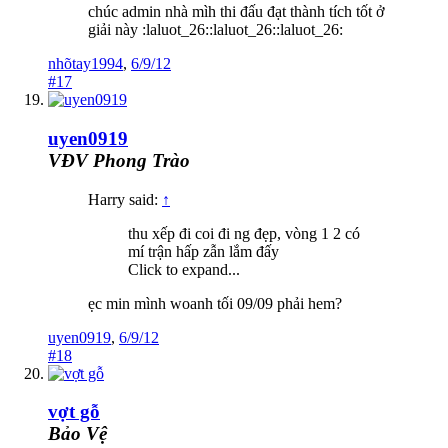
chúc admin nhà mìh thi đấu đạt thành tích tốt ở
giải này :laluot_26::laluot_26::laluot_26:
nhõtay1994
,
6/9/12
#17
uyen0919
VĐV Phong Trào
Harry said:
↑
thu xếp đi coi đi ng đẹp, vòng 1 2 có
mí trận hấp zẫn lắm đấy
Click to expand...
ẹc min mình woanh tối 09/09 phải hem?
uyen0919
,
6/9/12
#18
vợt gỗ
Bảo Vệ