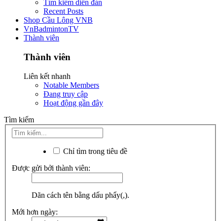
Tìm kiếm diễn đàn
Recent Posts
Shop Cầu Lông VNB
VnBadmintonTV
Thành viên
Thành viên
Liên kết nhanh
Notable Members
Đang truy cập
Hoạt động gần đây
Tìm kiếm
Chỉ tìm trong tiêu đề
Được gửi bởi thành viên:
Dãn cách tên bằng dấu phẩy(,).
Mới hơn ngày: