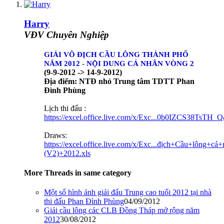
Harry
VĐV Chuyên Nghiệp
GIẢI VÔ ĐỊCH CẦU LÔNG THÀNH PHỐ
NĂM 2012 - NỘI DUNG CÁ NHÂN VÒNG 2
(9-9-2012 -> 14-9-2012)
Địa điểm: NTĐ nhỏ Trung tâm TDTT Phan
Đình Phùng
Lịch thi đấu :
https://excel.office.live.com/x/Exc...0b0IZCS38Ts
Draws:
https://excel.office.live.com/x/Exc...địch+Cầu+lông+c
(V2)+2012.xls
More Threads in same category
Một số hình ảnh giải đấu Trung cao tuổi 2012 tại nhà
thi đấu Phan Đình Phùng
04/09/2012
Giải cầu lông các CLB Đồng Tháp mở rộng năm
2012
30/08/2012