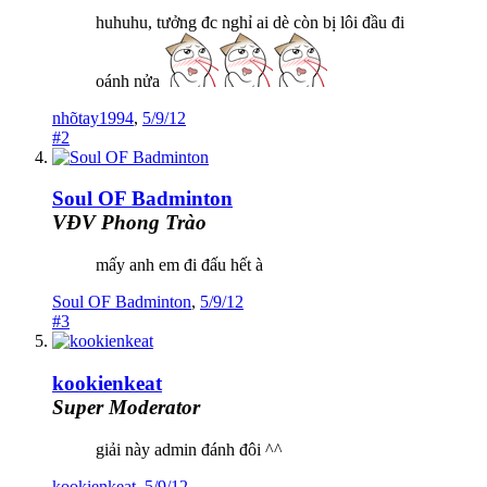
huhuhu, tưởng đc nghỉ ai dè còn bị lôi đầu đi
oánh nửa
nhõtay1994
,
5/9/12
#2
Soul OF Badminton
VĐV Phong Trào
mấy anh em đi đấu hết à
Soul OF Badminton
,
5/9/12
#3
kookienkeat
Super Moderator
giải này admin đánh đôi ^^
kookienkeat
,
5/9/12