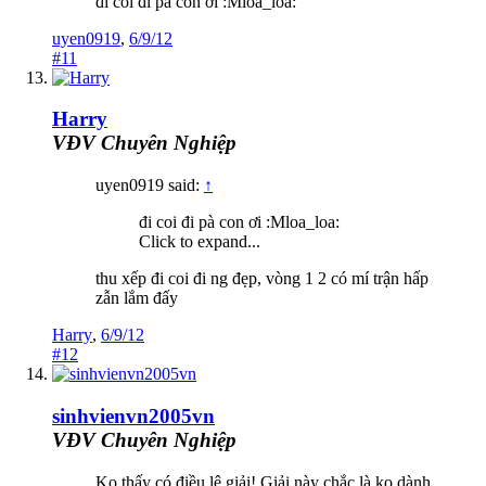
đi coi đi pà con ơi :Mloa_loa:
uyen0919
,
6/9/12
#11
Harry
VĐV Chuyên Nghiệp
uyen0919 said:
↑
đi coi đi pà con ơi :Mloa_loa:
Click to expand...
thu xếp đi coi đi ng đẹp, vòng 1 2 có mí trận hấp
zẫn lắm đấy
Harry
,
6/9/12
#12
sinhvienvn2005vn
VĐV Chuyên Nghiệp
Ko thấy có điều lệ giải! Giải này chắc là ko dành