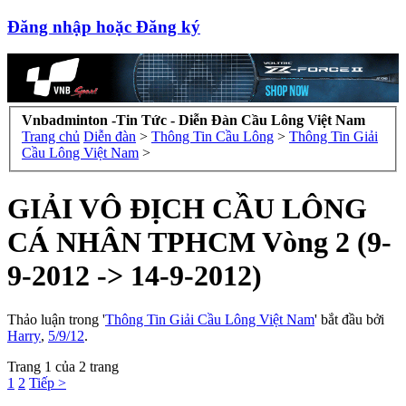
Đăng nhập hoặc Đăng ký
Vnbadminton -Tin Tức - Diễn Đàn Cầu Lông Việt Nam
Trang chủ
Diễn đàn
>
Thông Tin Cầu Lông
>
Thông Tin Giải
Cầu Lông Việt Nam
>
GIẢI VÔ ĐỊCH CẦU LÔNG
CÁ NHÂN TPHCM Vòng 2 (9-
9-2012 -> 14-9-2012)
Thảo luận trong '
Thông Tin Giải Cầu Lông Việt Nam
' bắt đầu bởi
Harry
,
5/9/12
.
Trang 1 của 2 trang
1
2
Tiếp >