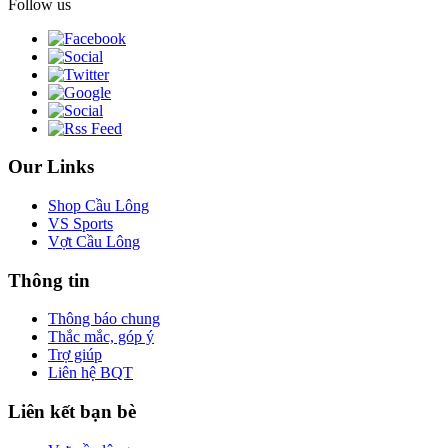
Follow us
Our Links
Shop Cầu Lông
VS Sports
Vợt Cầu Lông
Thông tin
Thông báo chung
Thắc mắc, góp ý
Trợ giúp
Liên hệ BQT
Liên kết bạn bè