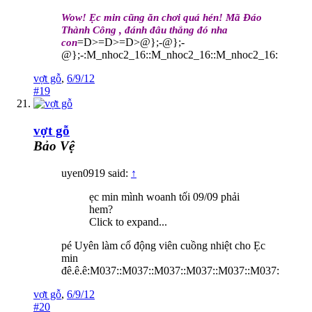
Wow! Ẹc min cũng ăn chơi quá hén! Mã Đáo
Thành Công , đánh đâu thắng đó nha
=D>=D>=D>@};-@};-
con
@};-:M_nhoc2_16::M_nhoc2_16::M_nhoc2_16:
vợt gỗ
,
6/9/12
#19
vợt gỗ
Bảo Vệ
uyen0919 said:
↑
ẹc min mình woanh tối 09/09 phải
hem?
Click to expand...
pé Uyên làm cổ động viên cuồng nhiệt cho Ẹc
min
đê.ê.ê:M037::M037::M037::M037::M037::M037:
vợt gỗ
,
6/9/12
#20